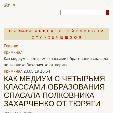
ПЕРСОНАЛИИ:
А
Б
В
Г
Д
Е
Ж
З
И
Й
К
Л
М
Н
О
П
Р
С
Т
У
Ф
Х
Ц
Ч
Ш
Щ
Э
Ю
Я
Главная
Криминал
Как медиум с четырьмя классами образования спасала
полковника Захарченко от тюряги
Криминал
23.05.19 16:54
КАК МЕДИУМ С ЧЕТЫРЬМЯ
КЛАССАМИ ОБРАЗОВАНИЯ
СПАСАЛА ПОЛКОВНИКА
ЗАХАРЧЕНКО ОТ ТЮРЯГИ