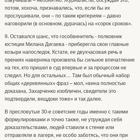
озвучивали – непонятно. Журналисты, обсуждая это,
потом, хохоча, признавались, что, если бы их
прослушивали, они – по таким критериям – давно
наговорили (в основном, дурачась) на «сорок сроков».
9. Оставался шанс, что гособвинитель - полковник
юстиции Милана Дигаева - приберегла свои главные
козыри напоследок. Кстати, ее двухчасовая речь в
прениях наверняка произвела бы сильное впечатление
на тех, кто пришел в суд впервые и за процессом не
следил. Но для остальных… Там был обычный набор
общих «деревянных» фраз – мол, «вина полностью
доказана, Захарченко изобличен, свидетели это
подтвердили, вещдоки тоже» и так далее.
В пресловутые 30-е советские годы именно с такими
формулировками и точно также, не утруждая себя
доказательствами, людей ставили к стенке или
отправляли в лагеря, не особо заботясь, что они при