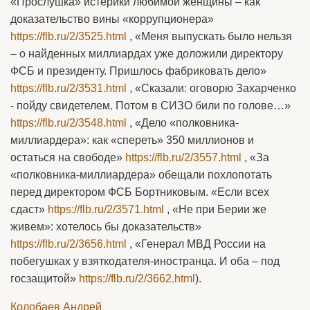
«Прослушка» истерики любимой женщины – как
доказательство вины «коррупционера»
https://flb.ru/2/3525.html
, «Меня выпускать было нельзя
– о найденных миллиардах уже доложили директору
ФСБ и президенту. Пришлось фабриковать дело»
https://flb.ru/2/3531.html
, «Сказали: оговорю Захарченко
- пойду свидетелем. Потом в СИЗО били по голове…»
https://flb.ru/2/3548.html
, «Дело «полковника-
миллиардера»: как «спереть» 350 миллионов и
остаться на свободе»
https://flb.ru/2/3557.html
, «За
«полковника-миллиардера» обещали похлопотать
перед директором ФСБ Бортниковым. «Если всех
сдаст»
https://flb.ru/2/3571.html
, «Не при Берии же
живем»: хотелось бы доказательств»
https://flb.ru/2/3656.html
, «Генерал МВД России на
побегушках у взяткодателя-иностранца. И оба – под
госзащитой»
https://flb.ru/2/3662.html
).
Колобаев Андрей