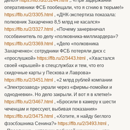
дело!»
https://flb.ru/2/3244.html
,. «При задержании
оперативники ФСБ пообещали, что я сгнию в тюрьме!»
https://flb.ru/2/3305.html
, «ДНК-экспертиза показала:
полковник Захарченко 8,5 млрд не касался»
https://flb.ru/2/3327.html
, «Почему занервничал
гособвинитель по делу «полковника-миллиардера»?
https://flb.ru/2/3369.html
, «Дело «полковника
Захарченко»: сотрудники ФСБ потеряли диск с
«прослушкой»
https://flb.ru/2/3443.html
, «Хвастался
своей «крышей» в спецслужбах и тем, что его
скидочные карты у Пескова и Лаврова»
https://flb.ru/2/3451.html
, «2 млрд рублей компании
«Электрозавод» украли через «фирмы-помойки и
однодневки». Но дело закрыли. И вот я в клетке!»
https://flb.ru/2/3467.html
, «Бросили в камеру к шести
чеченцам и прессуют, выбивая показания»
https://flb.ru/2/3475.html
, «Хотите, я найду беглого
фээсбэшника Сенина?»
https://flb.ru/2/3493.html
,