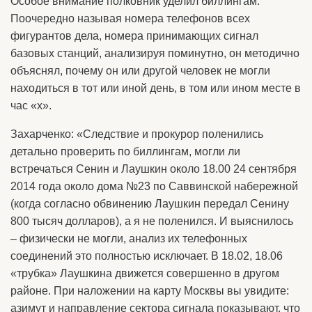
Особое внимание полковник уделил биллингам.
Поочередно называя номера телефонов всех
фигурантов дела, номера принимающих сигнал
базовых станций, анализируя поминутно, он методично
объяснял, почему он или другой человек не могли
находиться в тот или иной день, в том или ином месте в
час «х».
Захарченко: «Следствие и прокурор поленились
детально проверить по биллингам, могли ли
встречаться Сенин и Лаушкин около 18.00 24 сентября
2014 года около дома №23 по Саввинской набережной
(когда согласно обвинению Лаушкин передал Сенину
800 тысяч долларов), а я не поленился. И выяснилось
– физически не могли, анализ их телефонных
соединений это полностью исключает. В 18.02, 18.06
«трубка» Лаушкина движется совершенно в другом
районе. При наложении на карту Москвы вы увидите:
азимут и направление сектора сигнала показывают, что