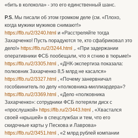
«бить в колокола» - это его единственный шанс.
P.S.
Мы писали об этом громком деле (см. «Плохо,
когда мужики мужиков снимают!»
https://flb.ru/2/3240.html
и «Расстреляйте тогда
Захарченко! Пусть порадуются те, кто сфабриковал это
дело!»
https://flb.ru/2/3244.html
,. «При задержании
оперативники ФСБ пообещали, что я сгнию в тюрьме!»
https://flb.ru/2/3305.html
, «ДНК-экспертиза показала:
полковник Захарченко 8,5 млрд не касался»
https://flb.ru/2/3327.html
, «Почему занервничал
гособвинитель по делу «полковника-миллиардера»?
https://flb.ru/2/3369.html
, «Дело «полковника
Захарченко»: сотрудники ФСБ потеряли диск с
«прослушкой»
https://flb.ru/2/3443.html
, «Хвастался
своей «крышей» в спецслужбах и тем, что его
скидочные карты у Пескова и Лаврова»
https://flb.ru/2/3451.html
, «2 млрд рублей компании