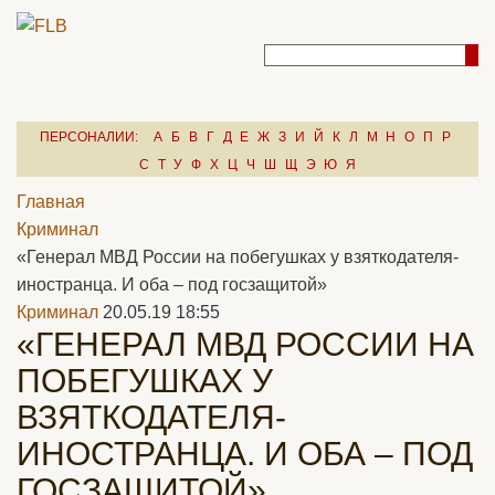
ПЕРСОНАЛИИ:
А
Б
В
Г
Д
Е
Ж
З
И
Й
К
Л
М
Н
О
П
Р
С
Т
У
Ф
Х
Ц
Ч
Ш
Щ
Э
Ю
Я
Главная
Криминал
«Генерал МВД России на побегушках у взяткодателя-
иностранца. И оба – под госзащитой»
Криминал
20.05.19 18:55
«ГЕНЕРАЛ МВД РОССИИ НА
ПОБЕГУШКАХ У
ВЗЯТКОДАТЕЛЯ-
ИНОСТРАНЦА. И ОБА – ПОД
ГОСЗАЩИТОЙ»