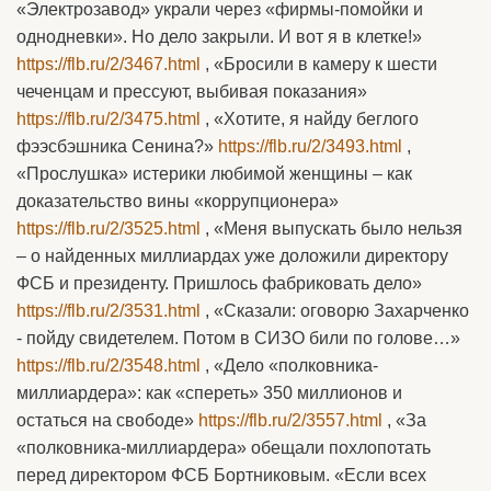
«Электрозавод» украли через «фирмы-помойки и
однодневки». Но дело закрыли. И вот я в клетке!»
https://flb.ru/2/3467.html
, «Бросили в камеру к шести
чеченцам и прессуют, выбивая показания»
https://flb.ru/2/3475.html
, «Хотите, я найду беглого
фээсбэшника Сенина?»
https://flb.ru/2/3493.html
,
«Прослушка» истерики любимой женщины – как
доказательство вины «коррупционера»
https://flb.ru/2/3525.html
, «Меня выпускать было нельзя
– о найденных миллиардах уже доложили директору
ФСБ и президенту. Пришлось фабриковать дело»
https://flb.ru/2/3531.html
, «Сказали: оговорю Захарченко
- пойду свидетелем. Потом в СИЗО били по голове…»
https://flb.ru/2/3548.html
, «Дело «полковника-
миллиардера»: как «спереть» 350 миллионов и
остаться на свободе»
https://flb.ru/2/3557.html
, «За
«полковника-миллиардера» обещали похлопотать
перед директором ФСБ Бортниковым. «Если всех