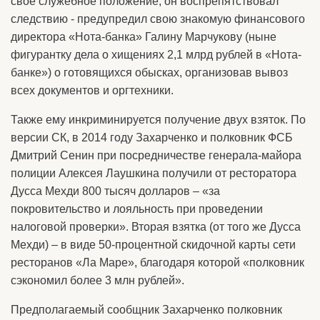
свое служебное положение, он воспрепятствовал
следствию - предупредил свою знакомую финансового
директора «Нота-банка» Галину Марчукову (ныне
фигурантку дела о хищениях 2,1 млрд рублей в «Нота-
банке») о готовящихся обысках, организовав вывоз
всех документов и оргтехники.
Также ему инкриминируется получение двух взяток. По
версии СК, в 2014 году Захарченко и полковник ФСБ
Дмитрий Сенин при посредничестве генерала-майора
полиции Алексея Лаушкина получили от ресторатора
Дусса Мехди 800 тысяч долларов – «за
покровительство и лояльность при проведении
налоговой проверки». Вторая взятка (от того же Дусса
Мехди) – в виде 50-процентной скидочной карты сети
ресторанов «Ла Маре», благодаря которой «полковник
сэкономил более 3 млн рублей».
Предполагаемый сообщник Захарченко полковник