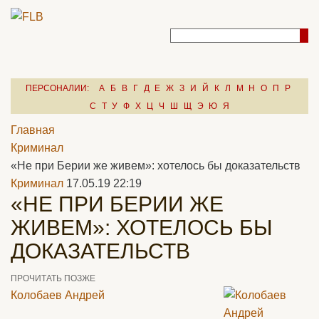
ПЕРСОНАЛИИ:
А
Б
В
Г
Д
Е
Ж
З
И
Й
К
Л
М
Н
О
П
Р
С
Т
У
Ф
Х
Ц
Ч
Ш
Щ
Э
Ю
Я
Главная
Криминал
«Не при Берии же живем»: хотелось бы доказательств
Криминал
17.05.19 22:19
«НЕ ПРИ БЕРИИ ЖЕ
ЖИВЕМ»: ХОТЕЛОСЬ БЫ
ДОКАЗАТЕЛЬСТВ
ПРОЧИТАТЬ ПОЗЖЕ
Колобаев Андрей