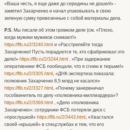
«Ваша честь, я еще даже до середины не дошел!» -
заметил Захарченко и начал упаковывать в свою
зеленую сумку привезенные с собой материалы дела.
P.S
. Мы писали об этом громком деле (см. «Плохо,
когда мужики мужиков снимают!»
https://flb.ru/2/3240.html
и «Расстреляйте тогда
Захарченко! Пусть порадуются те, кто сфабриковал это
дело!»
https://flb.ru/2/3244.html
. «При задержании
оперативники ФСБ пообещали, что я сгнию в тюрьме!»
https://flb.ru/2/3305.html
, «ДНК-экспертиза показала:
полковник Захарченко 8,5 млрд не касался»
https://flb.ru/2/3327.html
, «Почему занервничал
гособвинитель по делу «полковника-миллиардера»?
https://flb.ru/2/3369.html
, «Дело «полковника
Захарченко»: сотрудники ФСБ потеряли диск с
«прослушкой»
https://flb.ru/2/3443.html
, «Хвастался
своей «крышей» в спецслужбах и тем, что его