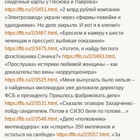
скидочные карты у Пескова и Лаврова»
https://flb.ru/2/3451.html
, «2 млрд рублей компании
«Электрозавод» украли через «фирмы-помойки и
однодневки». Но дело закрыли. И вот я в клетке!»
https://flb.ru/2/3467.html
, «Бросили в камеру к шести
чеченцам и прессуют, выбивая показания»
https://flb.ru/2/3475.html
, «Хотите, я найду беглого
фээсбэшника Сенина?»
https://flb.ru/2/3493.html
,
«Прослушка» истерики любимой женщины – как
доказательство вины «коррупционера»
https://flb.ru/2/3525.html
, «Меня выпускать было нельзя –
о найденных миллиардах уже доложили директору
ФСБ и президенту. Пришлось фабриковать дело»
https://flb.ru/2/3531.html
, «Сказали: оговорю Захарченко -
пойду свидетелем. Потом в СИЗО били по голове…»
https://flb.ru/2/3548.html
, «Дело «полковника-
миллиардера»: как «спереть» 350 миллионов и
остаться на свободе»
https://flb.ru/2/3557.html
, «За