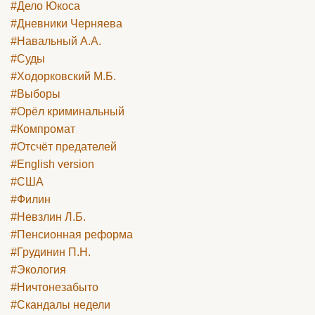
#Дело Юкоса
#Дневники Черняева
#Навальный А.А.
#Суды
#Ходорковский М.Б.
#Выборы
#Орёл криминальный
#Компромат
#Отсчёт предателей
#English version
#США
#Филин
#Невзлин Л.Б.
#Пенсионная реформа
#Грудинин П.Н.
#Экология
#Ничтонезабыто
#Скандалы недели