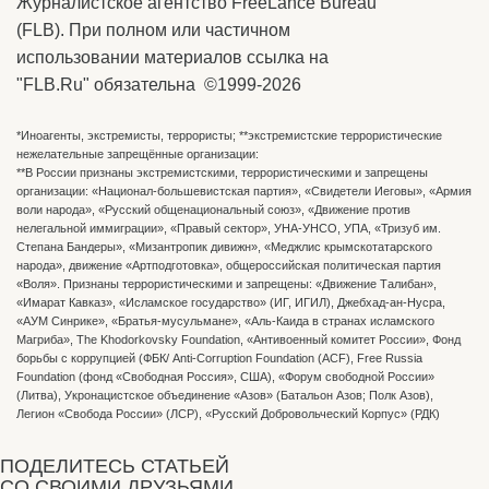
Журналистское агентство FreeLance Bureau
(FLB). При полном или частичном
использовании материалов ссылка на
"FLB.Ru" обязательна ©1999-2026
*Иноагенты, экстремисты, террористы; **экстремистские террористические
нежелательные запрещённые организации:
**В России признаны экстремистскими, террористическими и запрещены
организации: «Национал-большевистская партия», «Свидетели Иеговы», «Армия
воли народа», «Русский общенациональный союз», «Движение против
нелегальной иммиграции», «Правый сектор», УНА-УНСО, УПА, «Тризуб им.
Степана Бандеры», «Мизантропик дивижн», «Меджлис крымскотатарского
народа», движение «Артподготовка», общероссийская политическая партия
«Воля». Признаны террористическими и запрещены: «Движение Талибан»,
«Имарат Кавказ», «Исламское государство» (ИГ, ИГИЛ), Джебхад-ан-Нусра,
«АУМ Синрике», «Братья-мусульмане», «Аль-Каида в странах исламского
Магриба», The Khodorkovsky Foundation, «Антивоенный комитет России», Фонд
борьбы с коррупцией (ФБК/ Anti-Corruption Foundation (ACF), Free Russia
Foundation (фонд «Свободная Россия», США), «Форум свободной России»
(Литва), Укронацистское объединение «Aзов» (Батальон Азов; Полк Азов),
Легион «Свобода России» (ЛСР), «Русский Добровольческий Корпус» (РДК)
ПОДЕЛИТЕСЬ СТАТЬЕЙ
СО СВОИМИ ДРУЗЬЯМИ