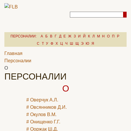
ПЕРСОНАЛИИ:
А
Б
В
Г
Д
Е
Ж
З
И
Й
К
Л
М
Н
О
П
Р
С
Т
У
Ф
Х
Ц
Ч
Ш
Щ
Э
Ю
Я
Главная
Персоналии
О
ПЕРСОНАЛИИ
О
# Оверчук А.Л.
# Овсянников Д.И.
# Окулов В.М.
# Онищенко Г.Г.
# Ооржак Ш.Д.