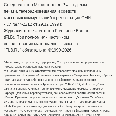
Свидетельство Министерство РФ по делам
печати, телерадиовещания и средств
массовых коммуникаций о регистрации СМИ
- Эл №77-2212 от 29.12.1999 г.
Журналистское агентство FreeLance Bureau
(FLB). При полном или частичном
использовании материалов ссылка на
"FLB.Ru" обязательна ©1999-2026
*Иноагенты, экстремисты, террористы; **экстремистские террористические
нежелательные запрещённые организации:
**В России признаны экстремистскими, террористическими и запрещены
организации: «Национал-большевистская партия», «Свидетели Иеговы», «Армия
воли народа», «Русский общенациональный союз», «Движение против
нелегальной иммиграции», «Правый сектор», УНА-УНСО, УПА, «Тризуб им.
Степана Бандеры», «Мизантропик дивижн», «Меджлис крымскотатарского
народа», движение «Артподготовка», общероссийская политическая партия
«Воля». Признаны террористическими и запрещены: «Движение Талибан»,
«Имарат Кавказ», «Исламское государство» (ИГ, ИГИЛ), Джебхад-ан-Нусра,
«АУМ Синрике», «Братья-мусульмане», «Аль-Каида в странах исламского
Магриба», The Khodorkovsky Foundation, «Антивоенный комитет России», Фонд
борьбы с коррупцией (ФБК/ Anti-Corruption Foundation (ACF), Free Russia