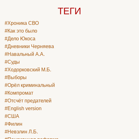
ТЕГИ
#Хроника СВО
#Как это было
#Дело Юкоса
#Дневники Черняева
#Навальный А.А.
#Суды
#Ходорковский М.Б.
#Выборы
#Орёл криминальный
#Компромат
#Отсчёт предателей
#English version
#США
#Филин
#Невзлин Л.Б.