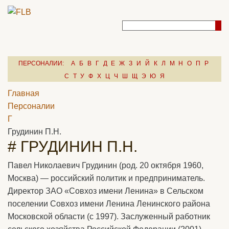
ПЕРСОНАЛИИ:
А
Б
В
Г
Д
Е
Ж
З
И
Й
К
Л
М
Н
О
П
Р
С
Т
У
Ф
Х
Ц
Ч
Ш
Щ
Э
Ю
Я
Главная
Персоналии
Г
Грудинин П.Н.
# ГРУДИНИН П.Н.
Павел Николаевич Грудинин (род. 20 октября 1960,
Москва) — российский политик и предприниматель.
Директор ЗАО «Совхоз имени Ленина» в Сельском
поселении Совхоз имени Ленина Ленинского района
Московской области (с 1997). Заслуженный работник