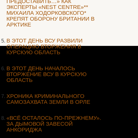
ПРЕДОСТАВИТЬ…» КАК
ЭКСПЕРТЫ «NEST CENTRE»**
МИХАИЛА ХОДОРКОВСКОГО*
КРЕПЯТ ОБОРОНУ БРИТАНИИ В
АРКТИКЕ
В ЭТОТ ДЕНЬ ВСУ РАЗВИЛИ
ОПЕРАЦИЮ ВТОРЖЕНИЯ В
КУРСКУЮ ОБЛАСТЬ
В ЭТОТ ДЕНЬ НАЧАЛОСЬ
ВТОРЖЕНИЕ ВСУ В КУРСКУЮ
ОБЛАСТЬ
ХРОНИКА КРИМИНАЛЬНОГО
САМОЗАХВАТА ЗЕМЛИ В ОРЛЕ
«ВСЁ ОСТАЛОСЬ ПО-ПРЕЖНЕМУ».
ЗА ДЫМОВОЙ ЗАВЕСОЙ
АНКОРИДЖА