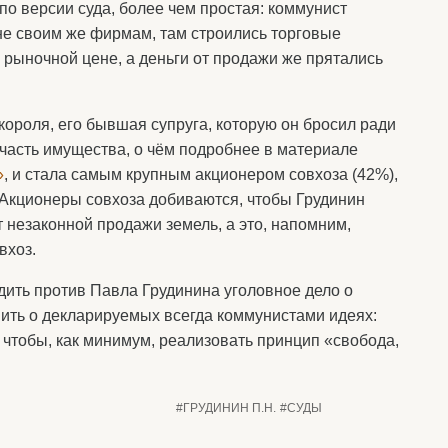
о версии суда, более чем простая: коммунист
не своим же фирмам, там строились торговые
 рыночной цене, а деньги от продажи же прятались
 короля, его бывшая супруга, которую он бросил ради
часть имущества, о чём подробнее в материале
»
, и стала самым крупным акционером совхоза (42%),
 Акционеры совхоза добиваются, чтобы Грудинин
т незаконной продажи земель, а это, напомним,
вхоз.
ить против Павла Грудинина уголовное дело о
нить о декларируемых всегда коммунистами идеях:
 чтобы, как минимум, реализовать принцип «свобода,
#ГРУДИНИН П.Н.
#СУДЫ