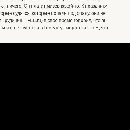
ют ничего. Он платит мизер какой-то. К празднику
оторые судятся, которые попали под опалу, они не
 Грудинин. - FLB.ru) в своё время говорил, что вы
ться и не судиться. Я не могу смириться с тем, что