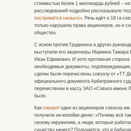
стоимостью более 1 миллиарда рублей – не
расследований подробно рассказывало тог
пострижётся налысо»
. Речь идёт о 18 га с
только нарушила права акционеров, но и с
общества.
С иском против Грудинина и других руковод
выступили его акционеры Маркина Тамара 
Иван Ефимович. И хотя противная сторона и
необходимые документы, подтверждающие, 
сделки были перечислены совхозу от «ТТ Де
официального документа Арбитражного суда
перечислении в кассу ЗАО «Совхоз имени Л
было.
Как
говорит
один из акционеров совхоза им.
получили ни копейки денег: «Почему всё та
своему окружению, а люди, которые работал
существу ничего? Получается, что и бабушк