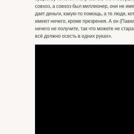
совхоз, а совхоз был миллионер, они не име
дает деньги, какую-то помощь, а те люди, к
имеют ничего, кроме презрения. А он (Павел
ничего не получите, так что можете не стара
всё должно осесть в одних руках».