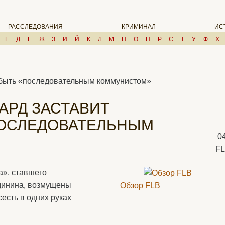
РАССЛЕДОВАНИЯ
КРИМИНАЛ
ИС
Г
Д
Е
Ж
З
И
Й
К
Л
М
Н
О
П
Р
С
Т
У
Ф
Х
 быть «последовательным коммунистом»
АРД ЗАСТАВИТ
ПОСЛЕДОВАТЕЛЬНЫМ
0
F
», ставшего
динина, возмущены
Обзор FLB
сесть в одних руках