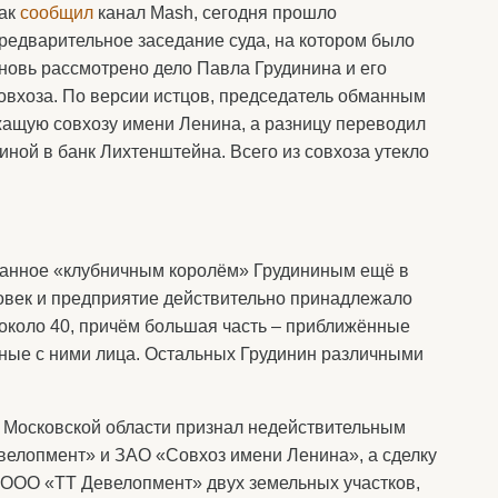
ак
сообщил
канал Mash, сегодня прошло
редварительное заседание суда, на котором было
новь рассмотрено дело Павла Грудинина и его
овхоза. По версии истцов, председатель обманным
жащую совхозу имени Ленина, а разницу переводил
иной в банк Лихтенштейна. Всего из совхоза утекло
данное «клубничным королём» Грудининым ещё в
ловек и предприятие действительно принадлежало
 около 40, причём большая часть – приближённые
ые с ними лица. Остальных Грудинин различными
д Московской области признал недействительным
елопмент» и ЗАО «Совхоз имени Ленина», а сделку
 ООО «ТТ Девелопмент» двух земельных участков,