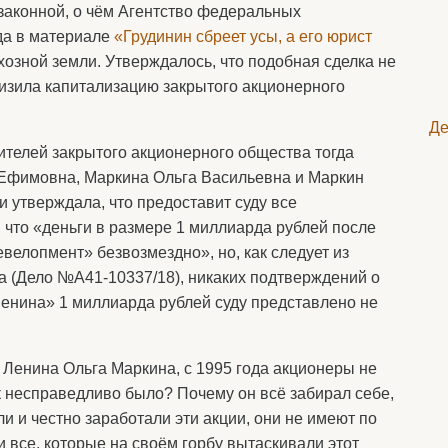
законной, о чём Агентство федеральных
да в материале
«Грудинин сбреет усы, а его юрист
овхозной земли. Утверждалось, что подобная сделка не
низила капитализацию закрытого акционерного
Де
ителей закрытого акционерного общества тогда
Ефимовна, Маркина Ольга Васильевна и Маркин
 утверждала, что предоставит суду все
что «деньги в размере 1 миллиарда рублей после
велопмент» безвозмездно», но, как следует из
 (Дело №А41-10337/18), никаких подтверждений о
енина» 1 миллиарда рублей суду представлено не
 Ленина Ольга Маркина, с 1995 года акционеры не
к несправедливо было? Почему он всё забирал себе,
и и честно заработали эти акции, они не имеют по
и все, которые на своём горбу вытаскивали этот