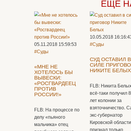
ЕЩЁ Н
10.05.2018 16:16:4
05.11.2018 15:59:53
#Суды
#Суды
СУД ОСТАВИЛ В
СИЛЕ ПРИГОВ
«МНЕ НЕ
НИКИТЕ БЕЛЫХ
ХОТЕЛОСЬ БЫ
ВЫВЕСКИ:
«РОСГВАРДЕЕЦ
FLB: Никита Белы
ПРОТИВ
всё-таки получил 8
РОССИИ!»
лет колонии за
взяточничество. С
FLB: На процессе по
экс-губернатор
делу «пьяного
Кировской области
мальчика» отец
признал только