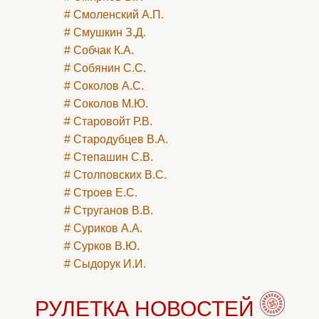
# Смоленский А.П.
# Смушкин З.Д.
# Собчак К.А.
# Собянин C.С.
# Соколов А.С.
# Соколов М.Ю.
# Старовойт Р.В.
# Стародубцев В.А.
# Степашин С.В.
# Столповских В.С.
# Строев Е.С.
# Струганов В.В.
# Суриков А.А.
# Сурков В.Ю.
# Сыдорук И.И.
РУЛЕТКА НОВОСТЕЙ