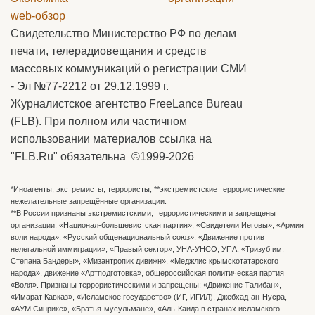
web-обзор
Свидетельство Министерство РФ по делам
печати, телерадиовещания и средств
массовых коммуникаций о регистрации СМИ
- Эл №77-2212 от 29.12.1999 г.
Журналистское агентство FreeLance Bureau
(FLB). При полном или частичном
использовании материалов ссылка на
"FLB.Ru" обязательна ©1999-2026
*Иноагенты, экстремисты, террористы; **экстремистские террористические
нежелательные запрещённые организации:
**В России признаны экстремистскими, террористическими и запрещены
организации: «Национал-большевистская партия», «Свидетели Иеговы», «Армия
воли народа», «Русский общенациональный союз», «Движение против
нелегальной иммиграции», «Правый сектор», УНА-УНСО, УПА, «Тризуб им.
Степана Бандеры», «Мизантропик дивижн», «Меджлис крымскотатарского
народа», движение «Артподготовка», общероссийская политическая партия
«Воля». Признаны террористическими и запрещены: «Движение Талибан»,
«Имарат Кавказ», «Исламское государство» (ИГ, ИГИЛ), Джебхад-ан-Нусра,
«АУМ Синрике», «Братья-мусульмане», «Аль-Каида в странах исламского