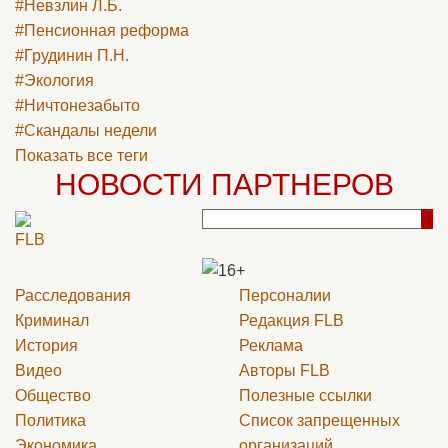
#Невзлин Л.Б.
#Пенсионная реформа
#Грудинин П.Н.
#Экология
#Ничтонезабыто
#Скандалы недели
Показать все теги
НОВОСТИ ПАРТНЕРОВ
Расследования
Персоналии
Криминал
Редакция
FLB
История
Реклама
Видео
Авторы
FLB
Общество
Полезные ссылки
Политика
Список запрещенных
Экономика
организаций