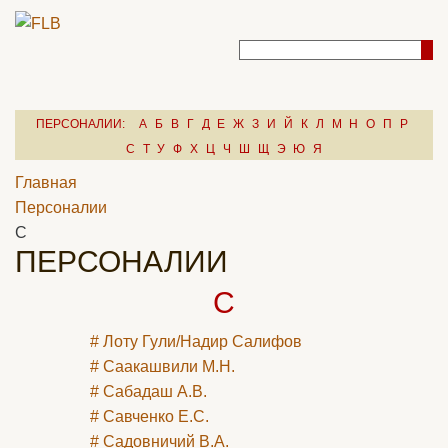
ПЕРСОНАЛИИ:
А
Б
В
Г
Д
Е
Ж
З
И
Й
К
Л
М
Н
О
П
Р
С
Т
У
Ф
Х
Ц
Ч
Ш
Щ
Э
Ю
Я
Главная
Персоналии
С
ПЕРСОНАЛИИ
С
# Лоту Гули/Надир Салифов
# Саакашвили М.Н.
# Сабадаш А.В.
# Савченко Е.С.
# Садовничий В.А.