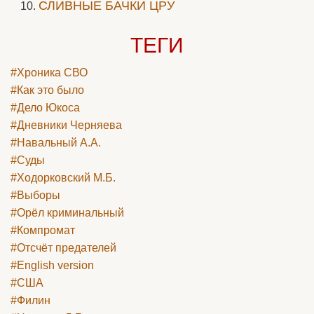
СЛИВНЫЕ БАЧКИ ЦРУ
ТЕГИ
#Хроника СВО
#Как это было
#Дело Юкоса
#Дневники Черняева
#Навальный А.А.
#Суды
#Ходорковский М.Б.
#Выборы
#Орёл криминальный
#Компромат
#Отсчёт предателей
#English version
#США
#Филин