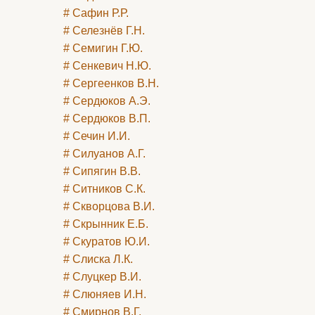
# Сафин Р.Р.
# Селезнёв Г.Н.
# Семигин Г.Ю.
# Сенкевич Н.Ю.
# Сергеенков В.Н.
# Сердюков А.Э.
# Сердюков В.П.
# Сечин И.И.
# Силуанов А.Г.
# Сипягин В.В.
# Ситников С.К.
# Скворцова В.И.
# Скрынник Е.Б.
# Скуратов Ю.И.
# Слиска Л.К.
# Слуцкер В.И.
# Слюняев И.Н.
# Смирнов В.Г.