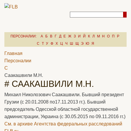
ПЕРСОНАЛИИ:
А
Б
В
Г
Д
Е
Ж
З
И
Й
К
Л
М
Н
О
П
Р
С
Т
У
Ф
Х
Ц
Ч
Ш
Щ
Э
Ю
Я
Главная
Персоналии
С
Саакашвили М.Н.
# СААКАШВИЛИ М.Н.
Михаил Николозович Саакашвили. Бывший президент
Грузии (с 20.01.2008 по17.11.2013 гг.). Бывший
председатель Одесской областной государственной
администрации, Украина (с 30.05.2015 по 09.11.2016 гг.)
См. в архиве Агентства федеральных расследований