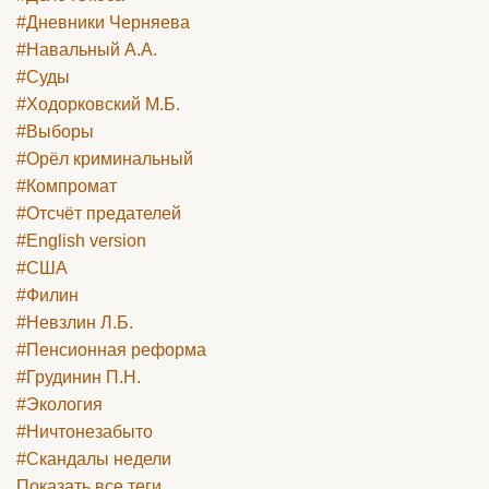
#Дневники Черняева
#Навальный А.А.
#Суды
#Ходорковский М.Б.
#Выборы
#Орёл криминальный
#Компромат
#Отсчёт предателей
#English version
#США
#Филин
#Невзлин Л.Б.
#Пенсионная реформа
#Грудинин П.Н.
#Экология
#Ничтонезабыто
#Скандалы недели
Показать все теги