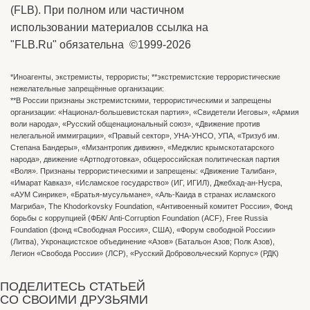
(FLB). При полном или частичном
использовании материалов ссылка на
"FLB.Ru" обязательна ©1999-2026
*Иноагенты, экстремисты, террористы; **экстремистские террористические
нежелательные запрещённые организации:
**В России признаны экстремистскими, террористическими и запрещены
организации: «Национал-большевистская партия», «Свидетели Иеговы», «Армия
воли народа», «Русский общенациональный союз», «Движение против
нелегальной иммиграции», «Правый сектор», УНА-УНСО, УПА, «Тризуб им.
Степана Бандеры», «Мизантропик дивижн», «Меджлис крымскотатарского
народа», движение «Артподготовка», общероссийская политическая партия
«Воля». Признаны террористическими и запрещены: «Движение Талибан»,
«Имарат Кавказ», «Исламское государство» (ИГ, ИГИЛ), Джебхад-ан-Нусра,
«АУМ Синрике», «Братья-мусульмане», «Аль-Каида в странах исламского
Магриба», The Khodorkovsky Foundation, «Антивоенный комитет России», Фонд
борьбы с коррупцией (ФБК/ Anti-Corruption Foundation (ACF), Free Russia
Foundation (фонд «Свободная Россия», США), «Форум свободной России»
(Литва), Укронацистское объединение «Aзов» (Батальон Азов; Полк Азов),
Легион «Свобода России» (ЛСР), «Русский Добровольческий Корпус» (РДК)
ПОДЕЛИТЕСЬ СТАТЬЕЙ
СО СВОИМИ ДРУЗЬЯМИ