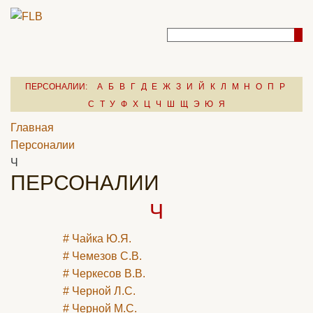
ПЕРСОНАЛИИ:
А
Б
В
Г
Д
Е
Ж
З
И
Й
К
Л
М
Н
О
П
Р
С
Т
У
Ф
Х
Ц
Ч
Ш
Щ
Э
Ю
Я
Главная
Персоналии
Ч
ПЕРСОНАЛИИ
Ч
# Чайка Ю.Я.
# Чемезов С.В.
# Черкесов В.В.
# Чернoй Л.С.
# Чернoй М.С.