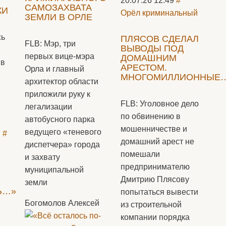
20.07.26 12:49
#
САМОЗАХВАТА
КИ
Орёл криминальный
ЗЕМЛИ В ОРЛЕ
сь
ПЛЯСОВ СДЕЛАЛ
FLB: Мэр, три
ВЫВОДЫ ПОД
первых вице-мэра
ДОМАШНИМ
 в
АРЕСТОМ.
Орла и главный
МНОГОМИЛЛИОННЫЕ
архитектор области
приложили руку к
FLB: Уголовное дело
легализации
по обвинению в
автобусного парка
мошенничестве и
ведущего «теневого
й
#
домашний арест не
диспетчера» города
помешали
и захвату
предпринимателю
муниципальной
Дмитрию Плясову
земли
Ь…»
попытаться вывести
Богомолов Алексей
из строительной
компании порядка