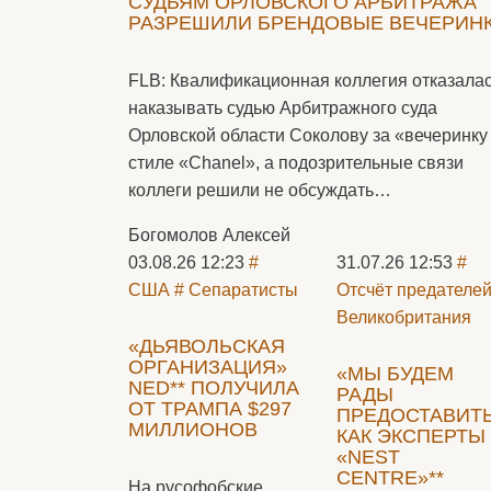
CУДЬЯМ ОРЛОВСКОГО АРБИТРАЖА
РАЗРЕШИЛИ БРЕНДОВЫЕ ВЕЧЕРИН
FLB: Квалификационная коллегия отказала
наказывать судью Арбитражного суда
Орловской области Соколову за «вечеринку
стиле «Chanel», а подозрительные связи
коллеги решили не обсуждать…
Богомолов Алексей
03.08.26 12:23
#
31.07.26 12:53
#
США
# Сепаратисты
Отсчёт предателе
Великобритания
«ДЬЯВОЛЬСКАЯ
ОРГАНИЗАЦИЯ»
«МЫ БУДЕМ
NED** ПОЛУЧИЛА
РАДЫ
ОТ ТРАМПА $297
ПРЕДОСТАВИТ
МИЛЛИОНОВ
КАК ЭКСПЕРТЫ
«NEST
CENTRE»**
На русофобские