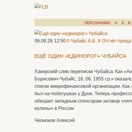
ПЕРСОНАЛИИ:
А
Б
В
06.08.26 12:50
# Чубайс А.Б.
# Отсчёт преда
ЕЩЁ ОДИН «ЕДИНОРОГ» ЧУБАЙСА
Хакерский слив переписки Чубайса: Как «А
Борисович Чубайс, 16. 06. 1955 г.р.» оказал
списке микрофинансовой организации. Как
был на побегушках у Дуни. Теперь професс
обещает западным спонсорам заговор «пят
колоны» в России
Челноков Алексей