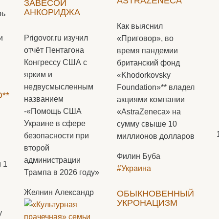
ASTRAZENECA
ЗАВЕСОЙ
АНКОРИДЖА
рь
Как выяснил
Prigovor.ru изучил
и
«Приговор», во
отчёт Пентагона
время пандемии
Конгрессу США с
британский фонд
ярким и
«Khodorkovsky
недвусмысленным
Foundation»** владел
**
названием
акциями компании
-«Помощь США
«AstraZeneca» на
Украине в сфере
сумму свыше 10
безопасности при
миллионов долларов
второй
Филин Буба
администрации
 1
#Украина
Трампа в 2026 году»
Желнин Александр
ОБЫКНОВЕННЫЙ
УКРОНАЦИЗМ
у