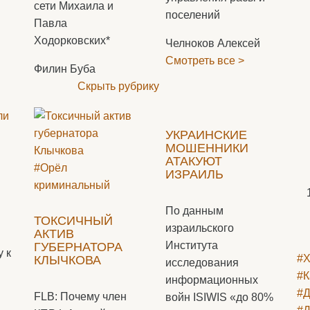
сети Михаила и
поселений
Павла
Ходорковских*
Челноков Алексей
Смотреть все >
Филин Буба
Скрыть рубрику
УКРАИНСКИЕ
МОШЕННИКИ
АТАКУЮТ
#Орёл
ИЗРАИЛЬ
криминальный
По данным
ТОКСИЧНЫЙ
израильского
АКТИВ
Института
ГУБЕРНАТОРА
 к
#Х
КЛЫЧКОВА
исследования
#К
информационных
#Д
FLB: Почему член
войн ISIWIS «до 80%