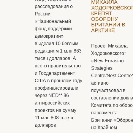
МИХАИЛА
расследования о
ХОДОРКОВСКО
КРЕПЯТ
России
ОБОРОНУ
«Национальный
БРИТАНИИ В
фонд поддержки
АРКТИКЕ
демократии»
выделил 10 беглым
Проект Михаила
редакциям 1 млн 863
Ходорковского*
тысяч долларов. А
«New Eurasian
всего правительство
Strategies
и Госдепартамент
Centre/Nest Centre*
США в прошлом году
активно
профинансировали
поучаствовал в
через NED** 86
составлении докл
антироссийских
Комитета по обор
проектов на сумму
парламента
11 млн 808 тысяч
Британии «Оборо
долларов
на Крайнем