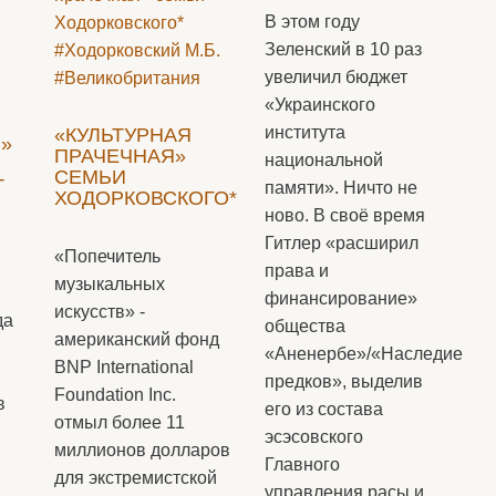
В этом году
Зеленский в 10 раз
#Ходорковский М.Б.
увеличил бюджет
#Великобритания
«Украинского
института
«КУЛЬТУРНАЯ
»
ПРАЧЕЧНАЯ»
национальной
СЕМЬИ
Т
памяти». Ничто не
ХОДОРКОВСКОГО*
ново. В своё время
Гитлер «расширил
«Попечитель
права и
музыкальных
финансирование»
искусств» -
да
общества
американский фонд
«Аненербе»/«Наследие
BNP International
предков», выделив
Foundation Inc.
в
его из состава
отмыл более 11
эсэсовского
миллионов долларов
Главного
для экстремистской
управления расы и