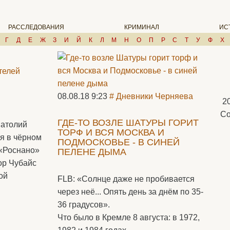
РАССЛЕДОВАНИЯ
КРИМИНАЛ
ИС
Г
Д
Е
Ж
З
И
Й
К
Л
М
Н
О
П
Р
С
Т
У
Ф
Х
телей
08.08.18 9:23
# Дневники Черняева
2
Со
ГДЕ-ТО ВОЗЛЕ ШАТУРЫ ГОРИТ
натолий
ТОРФ И ВСЯ МОСКВА И
ся в чёрном
ПОДМОСКОВЬЕ - В СИНЕЙ
 «Роснано»
ПЕЛЕНЕ ДЫМА
ор Чубайс
ой
FLB: «Солнце даже не пробивается
через неё... Опять день за днём по 35-
36 градусов».
Что было в Кремле 8 августа: в 1972,