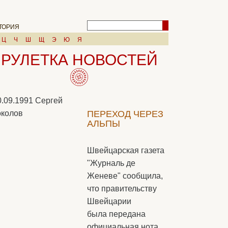
ТОРИЯ
Ц
Ч
Ш
Щ
Э
Ю
Я
РУЛЕТКА НОВОСТЕЙ
0.09.1991
Сергей
колов
ПЕРЕХОД ЧЕРЕЗ
АЛЬПЫ
Швейцарская газета
"Журналь де
Женеве" сообщила,
что правительству
Швейцарии
была передана
официальная нота,