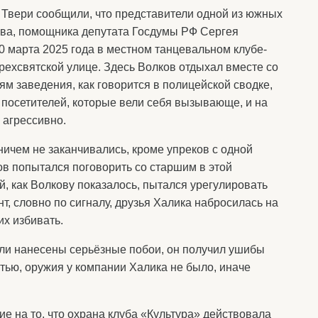
. Твери сообщили, что представители одной из южных
ова, помощника депутата Госдумы РФ Сергея
0 марта 2025 года в местном танцевальном клубе-
рехсвятской улице. Здесь Волков отдыхал вместе со
ям заведения, как говорится в полицейской сводке,
посетителей, которые вели себя вызывающе, и на
 агрессивно.
ичем не заканчивались, кроме упреков с одной
ков попытался поговорить со старшим в этой
ый, как Волкову показалось, пытался урегулировать
т, словно по сигналу, друзья Халика набросилась на
их избивать.
ли нанесены серьёзные побои, он получил ушибы
астью, оружия у компании Халика не было, иначе
 на то, что охрана клуба «Культура» действовала