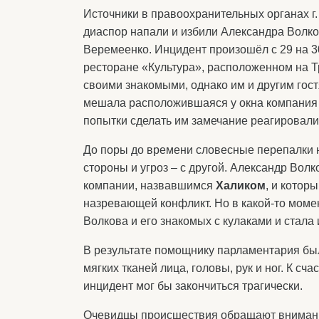
Источники в правоохранительных органах г
диаспор напали и избили Александра Волк
Веремеенко. Инцидент произошёл с 29 на 3
ресторане «Культура», расположенном на Т
своими знакомыми, однако им и другим гост
мешала расположившаяся у окна компания 
попытки сделать им замечание реагировали
До поры до времени словесные перепалки н
стороны и угроз – с другой. Александр Вол
компании, назвавшимся
Халиком
, и котор
назревающей конфликт. Но в какой-то момен
Волкова и его знакомых с кулаками и стала 
В результате помощнику парламентария бы
мягких тканей лица, головы, рук и ног. К сч
инцидент мог бы закончиться трагически.
Очевидцы происшествия обращают внимание