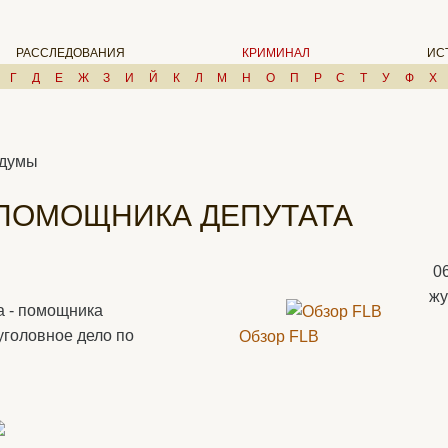
РАССЛЕДОВАНИЯ
КРИМИНАЛ
ИС
Г
Д
Е
Ж
З
И
Й
К
Л
М
Н
О
П
Р
С
Т
У
Ф
Х
сдумы
 ПОМОЩНИКА ДЕПУТАТА
0
жу
а - помощника
уголовное дело по
Обзор FLB