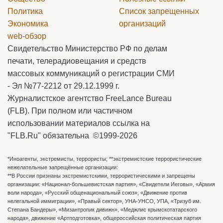
Политика
Список запрещенных
Экономика
организаций
web-обзор
Свидетельство Министерство РФ по делам
печати, телерадиовещания и средств
массовых коммуникаций о регистрации СМИ
- Эл №77-2212 от 29.12.1999 г.
Журналистское агентство FreeLance Bureau
(FLB). При полном или частичном
использовании материалов ссылка на
"FLB.Ru" обязательна ©1999-2026
*Иноагенты, экстремисты, террористы; **экстремистские террористические
нежелательные запрещённые организации:
**В России признаны экстремистскими, террористическими и запрещены
организации: «Национал-большевистская партия», «Свидетели Иеговы», «Армия
воли народа», «Русский общенациональный союз», «Движение против
нелегальной иммиграции», «Правый сектор», УНА-УНСО, УПА, «Тризуб им.
Степана Бандеры», «Мизантропик дивижн», «Меджлис крымскотатарского
народа», движение «Артподготовка», общероссийская политическая партия