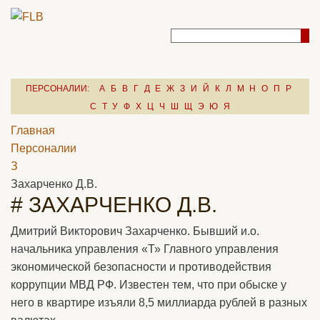
ПЕРСОНАЛИИ:
А
Б
В
Г
Д
Е
Ж
З
И
Й
К
Л
М
Н
О
П
Р
С
Т
У
Ф
Х
Ц
Ч
Ш
Щ
Э
Ю
Я
Главная
Персоналии
З
Захарченко Д.В.
# ЗАХАРЧЕНКО Д.В.
Дмитрий Викторович Захарченко. Бывший и.о.
начальника управления «Т» Главного управления
экономической безопасности и противодействия
коррупции МВД РФ. Известен тем, что при обыске у
него в квартире изъяли 8,5 миллиарда рублей в разных