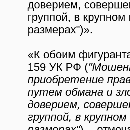
доверием, соверше
группой, в крупном
размерах")».
«К обоим фигуранта
159 УК РФ (
"Мошен
приобретение пра
путем обмана и зл
доверием, соверше
группой, в крупном
размерах"
), - отмеч