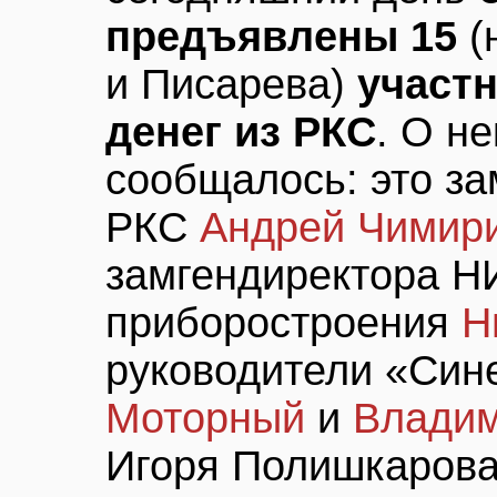
предъявлены 15
(
и Писарева)
участ
денег из РКС
. О н
сообщалось: это за
РКС
Андрей Чимири
замгендиректора Н
приборостроения
Н
руководители «Син
Моторный
и
Владим
Игоря Полишкарова