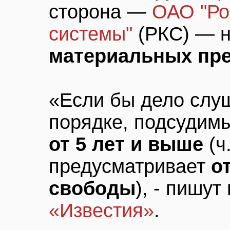
сторона —
ОАО "Ро
системы"
(РКС) — н
материальных пре
«Если бы дело слу
порядке, подсуди
от 5 лет и выше
(ч
предусматривает
о
свободы
), - пишу
«Известия»
.