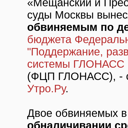
«Мещанский и Пре
суды Москвы выне
обвиняемым по де
бюджета Федераль
"Поддержание, разв
системы ГЛОНАСС н
(ФЦП ГЛОНАСС), - 
Утро.Ру
.
Двое обвиняемых 
обналичивании ср