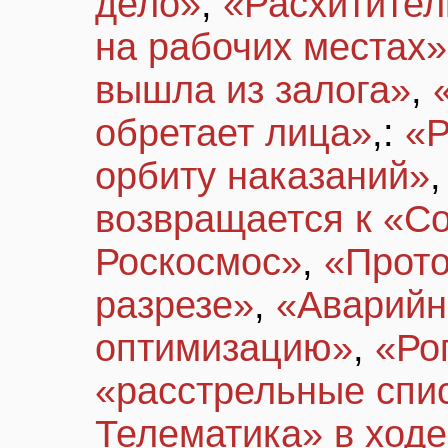
дело»
,
«Расхитите
на рабочих местах»
вышла из залога»
,
обретает лица»
,:
«Р
орбиту наказаний»
возвращается к «С
Роскосмос»
,
«Прото
разрезе»
,
«Аварийн
оптимизацию»
,
«Ро
«расстрельные спи
Телематика» в ход