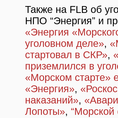
Также на FLB об уг
НПО “Энергия” и пр
«Энергия «Морского
уголовном деле»
,
«
стартовал в СКР»
,
приземлился в уго
«Морском старте» 
«Энергия»
,
«Роскос
наказаний»
,
«Авари
Лопоты»
,
“Морской 