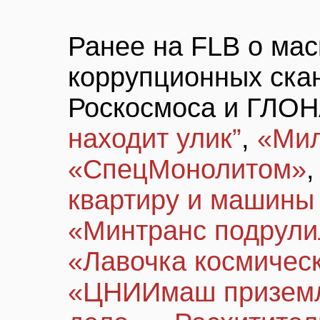
Ранее на FLB о ма
коррупционных ска
Роскосмоса и ГЛО
находит улик”
,
«Мил
«СпецМонолитом»
квартиру и машины
«Минтранс подрул
«Лавочка космическ
«ЦНИИмаш приземл