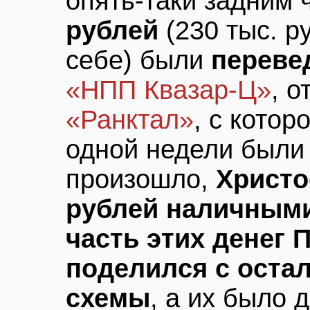
опять-таки задним 
рублей
(230 тыс. р
себе) были
переве
«НПП Квазар-Ц»
, о
«Ранктал»
, с котор
одной недели был
произошло,
Христо
рублей наличным
часть этих денег 
поделился с оста
схемы
, а их было 