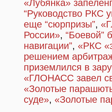
«Лубянка» запеле
“Руководство РКС у
еще “сюрпризы”
,
«Г
России»
,
“Боевой” 
навигации”
,
«РКС «
решением арбитра
приземлился в зар
«ГЛОНАСС завел св
«Золотые парашюты
суде»
,
«Золотые п