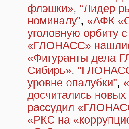
флэшки»
,
“Лидер р
номиналу”
,
«АФК «С
уголовную орбиту с
«ГЛОНАСС» нашлис
«Фигуранты дела Г
Сибирь»
,
"ГЛОНАСС
уровне опалубки"
,
досчитались новых
рассудил «ГЛОНАСС
«РКС на «коррупци