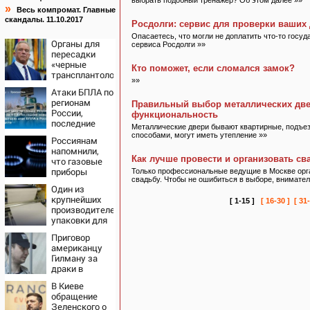
выбрать подобный тренажёр? Об этом далее »»
»
Весь компромат. Главные
скандалы. 11.10.2017
Росдолги: сервис для проверки ваших 
Опасаетесь, что могли не доплатить что-то госу
Органы для
сервиса Росдолги »»
пересадки
«черные
Кто поможет, если сломался замок?
трансплантологи»
»»
извлекали у
Атаки БПЛА по
еще живых
регионам
Правильный выбор металлических двер
пациентов
России,
функциональность
последние
Металлические двери бывают квартирные, подъез
новости на 7
способами, могут иметь утепление »»
Россиянам
августа 2026:
напомнили,
последствия,
Как лучше провести и организовать св
что газовые
атаки на
приборы
Только профессиональные ведущие в Москве орг
склады
свадьбу. Чтобы не ошибиться в выборе, внимате
нельзя
Wildberries,
Один из
ремонтировать
состояние
крупнейших
самостоятельно
[ 1-15 ]
[ 16-30 ]
[ 31-
пострадавших
производителей
упаковки для
молочки в
Приговор
России
американцу
прекратил
Гилману за
работу
драки в
воронежском
В Киеве
СИЗО
обращение
потребовали
Зеленского о