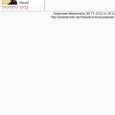
ужесточить -
Patriot
Новости на
назвали
Вести.ru
??????? ???2
«комедией»
Лицензия Минпечати ЭЛ 77-2212 от 29.12
При полном или частичном использовании 