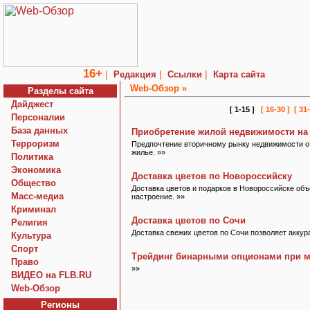
16+
|
|
|
Редакция
Ссылки
Карта сайта
Web-Обзор »
Разделы сайта
Дайджест
[ 1-15 ]
[ 16-30 ]
[ 31-
Персоналии
База данных
Приобретение жилой недвижимости на
Терроризм
Предпочтение вторичному рынку недвижимости от
жилье. »»
Политика
Экономика
Доставка цветов по Новороссийску
Общество
Доставка цветов и подарков в Новороссийске об
Macc-медиа
настроение. »»
Криминал
Доставка цветов по Сочи
Религия
Доставка свежих цветов по Сочи позволяет аккур
Культура
Спорт
Трейдинг бинарными опционами при 
Право
»»
ВИДЕО на FLB.RU
Web-Обзор
Регионы