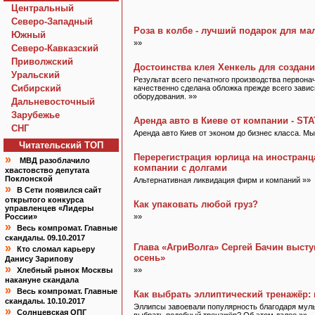
Центральный
Северо-Западный
Роза в колбе - лучший подарок для м
Южный
»»
Северо-Кавказский
Приволжский
Достоинства клея Хенкель для создани
Уральский
Результат всего печатного производства первонач
Сибирский
качественно сделана обложка прежде всего завис
оборудования. »»
Дальневосточный
Зарубежье
Аренда авто в Киеве от компании - S
СНГ
Аренда авто Киев от эконом до бизнес класса. Мы 
Читательский TOП
Перерегистрация юрлица на иностранц
»
МВД разоблачило
компании с долгами
хвастовство депутата
Поклонской
Альтернативная ликвидация фирм и компаний »»
»
В Сети появился сайт
открытого конкурса
Как упаковать любой груз?
управленцев «Лидеры
России»
»»
»
Весь компромат. Главные
скандалы. 09.10.2017
»
Глава «АгриВолга» Сергей Бачин высту
Кто сломал карьеру
осень»
Данису Зарипову
»
Хлебный рынок Москвы
»»
накануне скандала
»
Весь компромат. Главные
Как выбрать эллиптический тренажёр:
скандалы. 10.10.2017
Эллипсы завоевали популярность благодаря муль
»
Солнцевская ОПГ