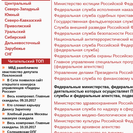
Центральный
Министерство юстиции Российской Фед
Северо-Западный
Федеральная служба исполнения наказ
Южный
Федеральная служба судебных пристав
Северо-Кавказский
Государственная фельдъегерская служ
Приволжский
Служба внешней разведки Российской 
Уральский
Федеральная служба безопасности Рос
Сибирский
Национальный антитеррористический к
Дальневосточный
Федеральная служба Российской Федер
Зарубежье
(федеральная служба)
СНГ
Федеральная служба охраны Российско
Читательский TOП
Главное управление специальных прог
(федеральное агентство)
»
МВД разоблачило
хвастовство депутата
Управление делами Президента Россий
Поклонской
Федеральная служба по финансовому м
»
В Сети появился сайт
открытого конкурса
Федеральные министерства, федеральны
управленцев «Лидеры
деятельностью которых осуществляет 
России»
»
службы и федеральные агентства, под
Весь компромат. Главные
скандалы. 09.10.2017
Министерство здравоохранения Россий
»
Кто сломал карьеру
Федеральная служба по надзору в сфе
Данису Зарипову
»
Хлебный рынок Москвы
Федеральное медико-биологическое аг
накануне скандала
Министерство культуры Российской Фе
»
Весь компромат. Главные
Федеральное архивное агентство
скандалы. 10.10.2017
»
Солнцевская ОПГ
Федеральное агентство по туризму