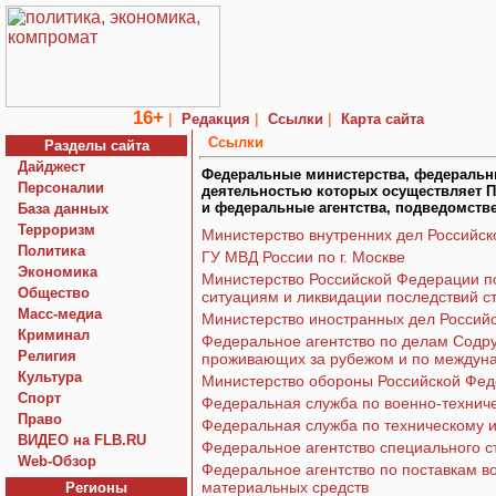
16+
|
|
|
Редакция
Ссылки
Карта сайта
Ссылки
Разделы сайта
Дайджест
Федеральные министерства, федеральны
Персоналии
деятельностью которых осуществляет 
и федеральные агентства, подведомст
База данных
Терроризм
Министерство внутренних дел Российс
Политика
ГУ МВД России по г. Москве
Экономика
Министерство Российской Федерации п
Общество
ситуациям и ликвидации последствий с
Macc-медиа
Министерство иностранных дел Россий
Криминал
Федеральное агентство по делам Содру
Религия
проживающих за рубежом и по междуна
Культура
Министерство обороны Российской Фе
Спорт
Федеральная служба по военно-техниче
Право
Федеральная служба по техническому и
ВИДЕО на FLB.RU
Федеральное агентство специального с
Web-Обзор
Федеральное агентство по поставкам в
материальных средств
Регионы