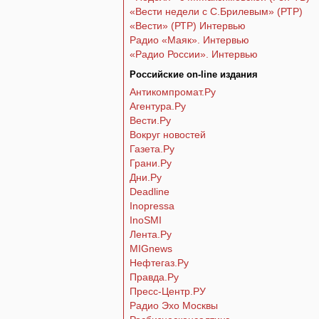
«Вести недели с С.Брилевым» (РТР)
«Вести» (РТР) Интервью
Радио «Маяк». Интервью
«Радио России». Интервью
Российские on-line издания
Антикомпромат.Ру
Агентура.Ру
Вести.Ру
Вокруг новостей
Газета.Ру
Грани.Ру
Дни.Ру
Deadline
Inopressa
InoSMI
Лента.Ру
MIGnews
Нефтегаз.Ру
Правда.Ру
Пресс-Центр.РУ
Радио Эхо Москвы