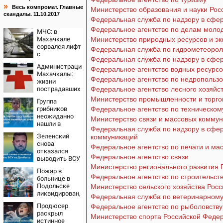
»
Весь компромат. Главные
Министерство образования и науки Ро
скандалы. 11.10.2017
Федеральная служба по надзору в сфер
Федеральное агентство по делам моло
МЧС: в
Махачкале
Министерство природных ресурсов и э
сорвался лифт
Федеральная служба по гидрометеорол
с
Федеральная служба по надзору в сфе
пассажирами,
Администрация
пострадали
Федеральное агентство водных ресурсо
Махачкалы:
четыре
Федеральное агентство по недропольз
жизни
человека
пострадавших
Федеральное агентство лесного хозяйс
при падении
Министерство промышленности и торго
Группа
лифта ничто
грибников
Федеральное агентство по техническом
не угрожает
неожиданно
Министерство связи и массовых комму
нашли в
Федеральная служба по надзору в сфе
глухом лесу
Зеленский
коммуникаций
одинокую
снова
испуганную
Федеральное агентство по печати и м
отказался
маленькую
Федеральное агентство связи
выводить ВСУ
девочку с
из Донбасса
Министерство регионального развития
игрушкой
Пожар в
Федеральное агентство по строительст
больнице в
Подольске
Министерство сельского хозяйства Рос
ликвидирован,
Федеральная служба по ветеринарному
проведена
Продюсер
Федеральное агентство по рыболовству
эвакуация
раскрыл
Министерство спорта Российской Феде
истинное