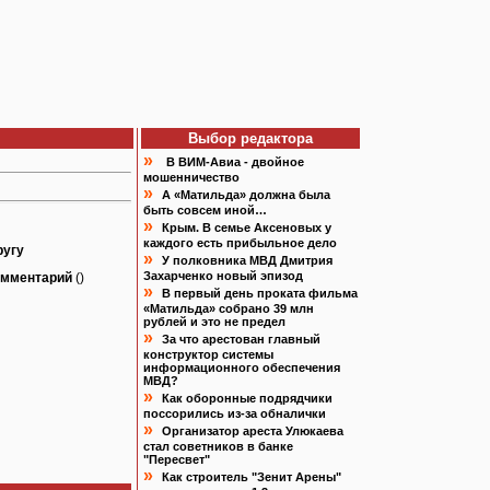
Выбор редактора
»
В ВИМ-Авиа - двойное
мошенничество
»
А «Матильда» должна была
быть совсем иной…
»
Крым. В семье Аксеновых у
каждого есть прибыльное дело
ругу
»
У полковника МВД Дмитрия
Захарченко новый эпизод
омментарий
()
»
В первый день проката фильма
«Матильда» собрано 39 млн
рублей и это не предел
»
За что арестован главный
конструктор системы
информационного обеспечения
МВД?
»
Как оборонные подрядчики
поссорились из-за обналички
»
Организатор ареста Улюкаева
стал советников в банке
"Пересвет"
»
Как строитель "Зенит Арены"