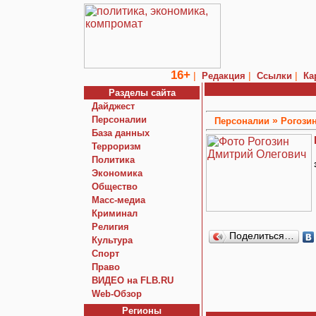
16+
|
|
|
Редакция
Ссылки
Ка
Разделы сайта
Дайджест
Персоналии
»
Персоналии
Рогози
База данных
Терроризм
Политика
Экономика
Общество
Macc-медиа
Криминал
Религия
Поделиться…
Культура
Спорт
Право
ВИДЕО на FLB.RU
Web-Обзор
Регионы