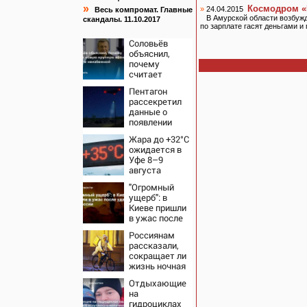
»
Космодром «
»
24.04.2015
Весь компромат. Главные
В Амурской области возбужд
скандалы. 11.10.2017
по зарплате гасят деньгами и
Соловьёв
объяснил,
почему
считает
новую
Пентагон
крупную
рассекретил
войну в
данные о
Европе
появлении
неизбежной
НЛО на
Жара до +32°C
Ближнем
ожидается в
Востоке
Уфе 8–9
августа
"Огромный
ущерб": в
Киеве пришли
в ужас после
ударов ВС
Россиянам
России
рассказали,
сокращает ли
жизнь ночная
работа
Отдыхающие
на
гидроциклах