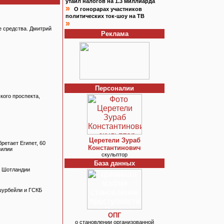
утаил налогов на 1.3 миллиарда
»
О гонорарах участников
политических ток-шоу на ТВ
»
е средства. Дмитрий
Реклама
Персоналии
кого проспекта,
Церетели Зураб
ретает Египет, 60
Константинович
зилии
скульптор
База данных
в Шотландии
шурбейли и ГСКБ
ОПГ
о становлении организованной