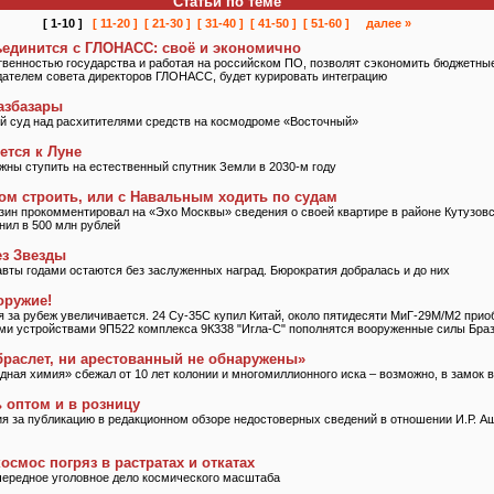
Статьи по теме
[ 1-10 ]
[ 11-20 ]
[ 21-30 ]
[ 31-40 ]
[ 41-50 ]
[ 51-60 ]
далее »
ъединится с ГЛОНАСС: своё и экономично
твенностью государства и работая на российском ПО, позволят сэкономить бюджетны
дателем совета директоров ГЛОНАСС, будет курировать интеграцию
азбазары
й суд над расхитителями средств на космодроме «Восточный»
ется к Луне
ны ступить на естественный спутник Земли в 2030-м году
ом строить, или с Навальным ходить по судам
ин прокомментировал на «Эхо Москвы» сведения о своей квартире в районе Кутузовс
нил в 500 млн рублей
ез Звезды
вты годами остаются без заслуженных наград. Бюрократия добралась и до них
оружие!
 за рубеж увеличивается. 24 Су-35С купил Китай, около пятидесяти МиГ-29М/М2 приоб
ми устройствами 9П522 комплекса 9К338 "Игла-С" пополнятся вооруженные силы Бра
браслет, ни арестованный не обнаружены»
дная химия» сбежал от 10 лет колонии и многомиллионного иска – возможно, в замок 
 оптом и в розницу
ия за публикацию в редакционном обзоре недостоверных сведений в отношении И.Р. А
осмос погряз в растратах и откатах
чередное уголовное дело космического масштаба