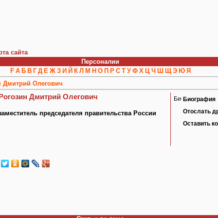
рта сайта
Персоналии
F
А
Б
В
Г
Д
Е
Ж
З
И
Й
К
Л
М
Н
О
П
Р
С
Т
У
Ф
Х
Ц
Ч
Ш
Щ
Э
Ю
Я
н Дмитрий Олегович
Рогозин Дмитрий Олегович
Биография
Отослать д
заместитель председателя правительства России
Оставить к