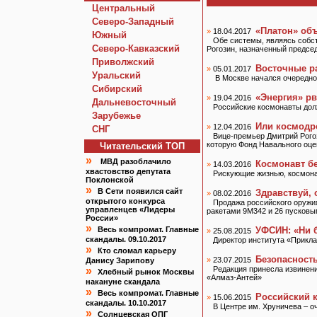
Центральный
Северо-Западный
«Платон» об
»
18.04.2017
Южный
Обе системы, являясь собс
Северо-Кавказский
Рогозин, назначенный предсе
Приволжский
Восточные р
»
05.01.2017
Уральский
В Москве начался очередно
Сибирский
«Энергия» рв
»
19.04.2016
Дальневосточный
Российские космонавты долж
Зарубежье
Или космодр
»
12.04.2016
СНГ
Вице-премьер Дмитрий Рогоз
которую Фонд Навального оце
Читательский TOП
»
МВД разоблачило
Космонавт б
»
14.03.2016
хвастовство депутата
Рискующие жизнью, космона
Поклонской
»
В Сети появился сайт
Здравствуй, 
»
08.02.2016
открытого конкурса
Продажа российского оружия
управленцев «Лидеры
ракетами 9М342 и 26 пусковы
России»
»
Весь компромат. Главные
УФСИН: «Ни 
»
25.08.2015
скандалы. 09.10.2017
Директор института «Прикла
»
Кто сломал карьеру
Безопасность
»
23.07.2015
Данису Зарипову
»
Редакция принесла извинен
Хлебный рынок Москвы
«Алмаз-Антей»
накануне скандала
»
Весь компромат. Главные
Российский к
»
15.06.2015
скандалы. 10.10.2017
В Центре им. Хруничева – о
»
Солнцевская ОПГ