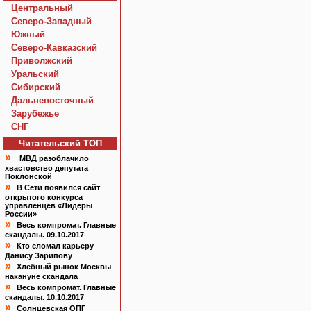
Центральный
Северо-Западный
Южный
Северо-Кавказский
Приволжский
Уральский
Сибирский
Дальневосточный
Зарубежье
СНГ
Читательский TOП
»
МВД разоблачило
хвастовство депутата
Поклонской
»
В Сети появился сайт
открытого конкурса
управленцев «Лидеры
России»
»
Весь компромат. Главные
скандалы. 09.10.2017
»
Кто сломал карьеру
Данису Зарипову
»
Хлебный рынок Москвы
накануне скандала
»
Весь компромат. Главные
скандалы. 10.10.2017
»
Солнцевская ОПГ