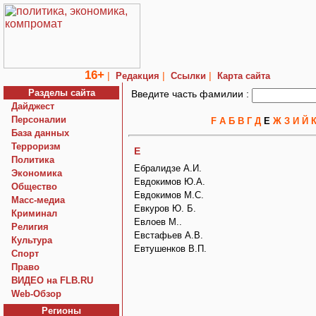
16+
|
|
|
Редакция
Ссылки
Карта сайта
Разделы сайта
Введите часть фамилии :
Дайджест
Персоналии
F
А
Б
В
Г
Д
Е
Ж
З
И
Й
База данных
Терроризм
Е
Политика
Ебралидзе А.И.
Экономика
Евдокимов Ю.А.
Общество
Евдокимов М.С.
Macc-медиа
Евкуров Ю. Б.
Криминал
Евлоев М..
Религия
Евстафьев А.В.
Культура
Евтушенков В.П.
Спорт
Право
ВИДЕО на FLB.RU
Web-Обзор
Регионы