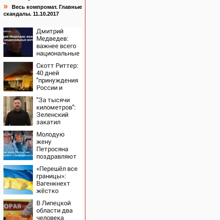
»
Весь компромат. Главные
скандалы. 11.10.2017
Дмитрий
Медведев:
важнее всего
национальные
интересы
Скотт Риттер:
России
40 дней
"принуждения
России и
Путина" резко
"За тысячи
приблизили
километров":
крах режима
Зеленский
Зеленского
закатил
истерику
Молодую
Западу после
жену
ночного удара
Петросяна
поздравляют
с
«Перешёл все
беременностью
границы»:
Вагенкнехт
жёстко
ответила
В Липецкой
послу
области два
Украины
человека