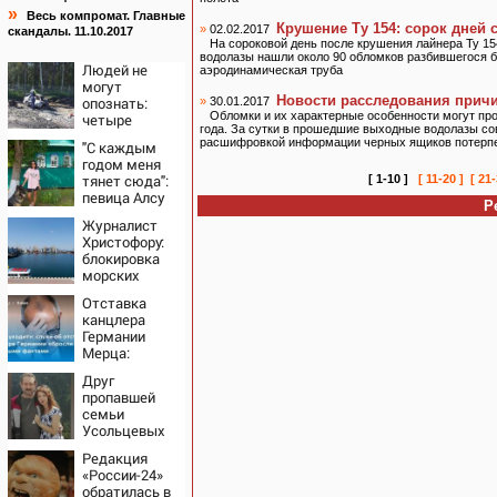
»
Весь компромат. Главные
Крушение Ту 154: сорок дней 
»
02.02.2017
скандалы. 11.10.2017
На сороковой день после крушения лайнера Ту 15
водолазы нашли около 90 обломков разбившегося б
Людей не
аэродинамическая труба
могут
Новости расследования причи
опознать:
»
30.01.2017
Обломки и их характерные особенности могут про
четыре
года. За сутки в прошедшие выходные водолазы со
человека
расшифровкой информации черных ящиков потерпе
"С каждым
сгорели
годом меня
заживо в
тянет сюда":
[ 1-10 ]
[ 11-20 ]
[ 21-
страшном
певица Алсу
ДТП на трассе
Р
приехала в
07/08/2026 –
Журналист
татарскую
Новости
Христофору:
деревню, где
блокировка
прошло ее
морских
детство
портов —
07/08/2026 –
Отставка
катастрофа
Новости
канцлера
для Украины
Германии
Мерца:
последние
Друг
новости на 7
пропавшей
августа 2026 и
семьи
прогнозы
Усольцевых
получил
Редакция
аудиосообщение
«России-24»
от них
обратилась в