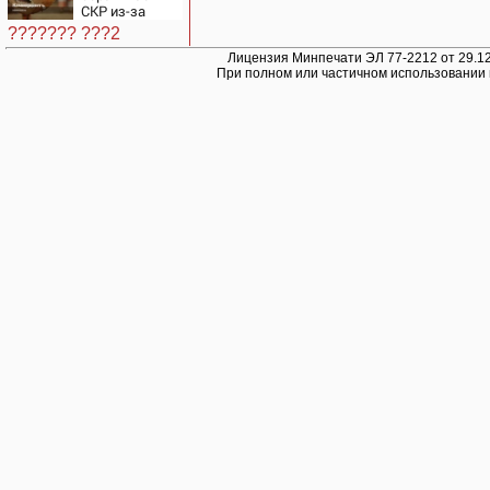
СКР из-за
травли
??????? ???2
съемочной
группы
Лицензия Минпечати ЭЛ 77-2212 от 29.12
При полном или частичном использовании 
«Колобка»