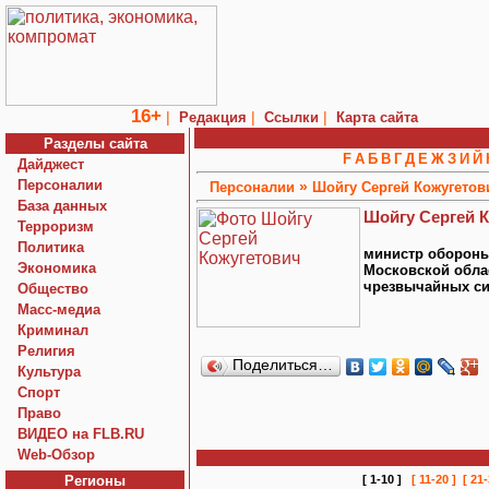
16+
|
|
|
Редакция
Ссылки
Карта сайта
Разделы сайта
F
А
Б
В
Г
Д
Е
Ж
З
И
Й
Дайджест
Персоналии
»
Персоналии
Шойгу Сергей Кожугетов
База данных
Шойгу Сергей 
Терроризм
Политика
министр обороны
Экономика
Московской обла
чрезвычайных си
Общество
Macc-медиа
Криминал
Религия
Поделиться…
Культура
Спорт
Право
ВИДЕО на FLB.RU
Web-Обзор
Регионы
[ 1-10 ]
[ 11-20 ]
[ 21-