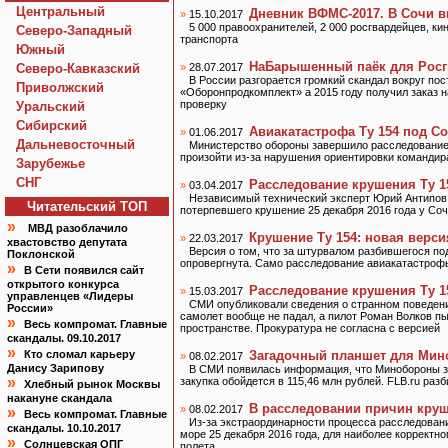
Центральный
Дневник ВФМС-2017. В Сочи в
»
15.10.2017
5 000 правоохранителей, 2 000 росгвардейцев, ки
Северо-Западный
транспорта
Южный
НаБарышенный паёк для Рос
Северо-Кавказский
»
28.07.2017
В России разгорается громкий скандал вокруг по
Приволжский
«Оборонпродкомплект» а 2015 году получил заказ н
проверку
Уральский
Сибирский
Авиакатастрофа Ту 154 под С
»
01.06.2017
Дальневосточный
Министерство обороны завершило расследование 
произойти из-за нарушения ориентировки командир
Зарубежье
СНГ
Расследование крушения Ту 1
»
03.04.2017
Независимый технический эксперт Юрий Антипов,
Читательский TOП
потерпевшего крушение 25 декабря 2016 года у Со
»
МВД разоблачило
Крушение Ту 154: новая верс
»
22.03.2017
хвастовство депутата
Версия о том, что за штурвалом разбившегося под
Поклонской
опровергнута. Само расследование авиакатастрофы
»
В Сети появился сайт
открытого конкурса
Расследование крушения Ту 15
»
15.03.2017
управленцев «Лидеры
СМИ опубликовали сведения о странном поведении
России»
самолет вообще не падал, а пилот Роман Волков пы
»
Весь компромат. Главные
пространстве. Прокуратура не согласна с версией
скандалы. 09.10.2017
»
Кто сломал карьеру
Загадочный планшет для Ми
»
08.02.2017
Данису Зарипову
В СМИ появилась информация, что Минобороны зак
»
закупка обойдется в 115,46 млн рублей. FLB.ru разб
Хлебный рынок Москвы
накануне скандала
В расследовании причин круш
»
08.02.2017
»
Весь компромат. Главные
Из-за экстраординарности процесса расследован
скандалы. 10.10.2017
море 25 декабря 2016 года, для наиболее корректн
»
Солнцевская ОПГ
полета