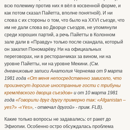
всю полемику против них я вёл в косвенной форме, и
как потом сказал Пайетта, вполне понятной). И ни
слова с их стороны о том, что было на XXVI съезде, что
им не дали слова во Дворце съездов, не упомянули
среди хороших партий, а речь Пайетты в Колонном
зале дали в «Правду» только после скандала, который
он закатил Пономарёву. Ни на официальных
переговорах, ни в ресторанчиках за вином, ни на
уровне Пайетты, ни на уровне Мекини.
(См.
дневниковые записи Анатолия Чернеява от 9 марта
1981 года
«От меня непосредственно зависело, что
произнесут дорогие иностранные гости с трибуны
кремлёвского дворца съездов»
и от 10 марта 1981
года
«Говорили друг другу примерно так: «Afganistan –
yes?» -«Yes»
, - отвечал другой» - прим.
FLB).
Какие только вопросы не задавались: от ракет до
Эфиопии. Особенно остро обсуждалась проблема