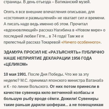
страницы. В день отъезда – Ватиканский музей.
Опять я все внешние впечатления описываю, для
«состояния и размышлений» не хватает сил и времени.
А писать надо ведь именно об этом. Прочитал
«вдохновляющий» рассказ Нагибина в «Новом мире» о
последней любви Гёте... в 74 года! Там же и
прелестный рассказ Токаревой
«Ничего особенного»
.
ЭДАМУРА ПРОСИЛ НЕ «РАЗЪЯСНЯТЬ» ПУБЛИЧНО
НАШЕ НЕПРИЯТИЕ ДЕКЛАРАЦИИ 1956 ГОДА
«ЦЕЛИКОМ»
10 мая 1991.
После Дня Победы
.
Что же за эту
неделю? М.С. принимал японского министра Ватанабэ
и К - по линии Вольского.
От них потом принесли в
качестве сувенира кило ветчинной колбасы и
большую рыбу вроде сёмги. Дожили! Сувениры
такие раньше дарили шоферам... а не помощникам