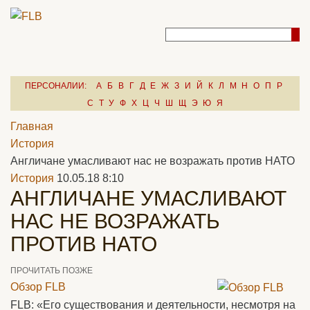
ПЕРСОНАЛИИ:
А
Б
В
Г
Д
Е
Ж
З
И
Й
К
Л
М
Н
О
П
Р
С
Т
У
Ф
Х
Ц
Ч
Ш
Щ
Э
Ю
Я
Главная
История
Англичане умасливают нас не возражать против НАТО
История
10.05.18 8:10
АНГЛИЧАНЕ УМАСЛИВАЮТ
НАС НЕ ВОЗРАЖАТЬ
ПРОТИВ НАТО
ПРОЧИТАТЬ ПОЗЖЕ
Обзор FLB
FLB: «Его существования и деятельности, несмотря на