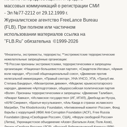
массовых коммуникаций о регистрации СМИ
- Эл №77-2212 от 29.12.1999 г.
Журналистское агентство FreeLance Bureau
(FLB). При полном или частичном
использовании материалов ссылка на
"FLB.Ru" обязательна ©1999-2026
*Иноагенты, экстремисты, террористы; **экстремистские террористические
нежелательные запрещённые организации:
**В России признаны экстремистскими, террористическими и запрещены
организации: «Национал-большевистская партия», «Свидетели Иеговы», «Армия
воли народа», «Русский общенациональный союз», «Движение против
нелегальной иммиграции», «Правый сектор», УНА-УНСО, УПА, «Тризуб им.
Степана Бандеры», «Мизантропик дивижн», «Меджлис крымскотатарского
народа», движение «Артподготовка», общероссийская политическая партия
«Воля». Признаны террористическими и запрещены: «Движение Талибан»,
«Имарат Кавказ», «Исламское государство» (ИГ, ИГИЛ), Джебхад-ан-Нусра,
«АУМ Синрике», «Братья-мусульмане», «Аль-Каида в странах исламского
Магриба», The Khodorkovsky Foundation, «Антивоенный комитет России», Фонд
борьбы с коррупцией (ФБК/ Anti-Corruption Foundation (ACF), Free Russia
Foundation (фонд «Свободная Россия», США), «Форум свободной России»
(Литва), Укронацистское объединение «Aзов» (Батальон Азов; Полк Азов),
Легион «Свобода России» (ЛСР), «Русский Добровольческий Корпус» (РДК)