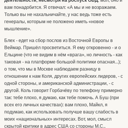
деятельности, несмотря на роспуск ОВД
: мол, оно и
вам понадобится. Я отвечал: «А мы и не возражаем.
Только вы не нахальничайте, у нас ведь тоже есть
генералы, которым не положено иметь «новое
мышление».
Блех - едет на сбор послов из Восточной Европы в
Веймар. Пришёл просветиться. Я ему откровенно - и о
Ельцине (что не видим в нём «врага», но личность - как
таковая - на платформе большой политики опасная...);
о том, что мы в Москве наблюдаем разницу в
отношении к нам Коля, других европейских лидеров, - с
одной стороны, и американской администрации, - с
другой. Коль говорит Горбачёву по телефону примерно
так: тебе плохо, я думаю, как тебе помочь. А Буш (при
всех его личных качествах): вам плохо, Майкл, я
подумаю, как использовать получше вашу слабость в
моих «национальных» интересах. Вот, мол, смысл
скрытой критики в адрес США со стороны М.С.,