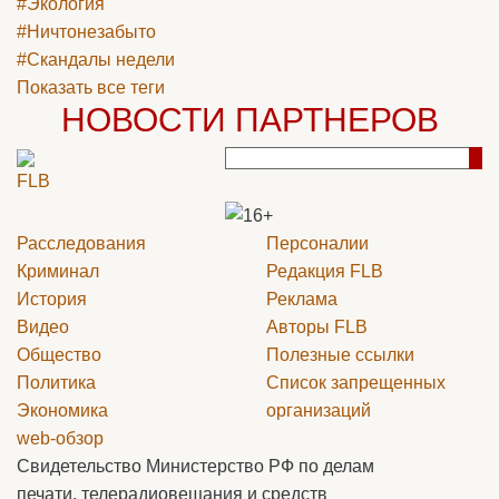
#Экология
#Ничтонезабыто
#Скандалы недели
Показать все теги
НОВОСТИ ПАРТНЕРОВ
Расследования
Персоналии
Криминал
Редакция
FLB
История
Реклама
Видео
Авторы
FLB
Общество
Полезные ссылки
Политика
Список запрещенных
Экономика
организаций
web-обзор
Свидетельство Министерство РФ по делам
печати, телерадиовещания и средств