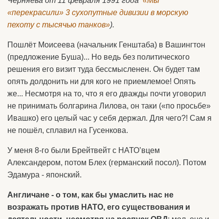
Черняева от 11 февраля 1991 года
«Мы
«перекрасили» 3 сухопутные дивизии в морскую
пехоту с тысячью танков»
).
Пошлёт Моисеева (начальник Генштаба) в Вашингтон
(предложение Буша)... Но ведь без политического
решения его визит туда бессмысленен. Он будет там
опять долдонить ни для кого не приемлемое! Опять
же... Несмотря на то, что я его дважды почти уговорил
не принимать болгарина Лилова, он таки («по просьбе»
Ивашко) его целый час у себя держал. Для чего?! Сам я
не пошёл, сплавил на Гусенкова.
У меня 8-го были Брейтвейт с НАТО’вцем
Александером, потом Блех (германский посол). Потом
Эдамура - японский.
Англичане - о том, как бы умаслить нас не
возражать против НАТО, его существования и