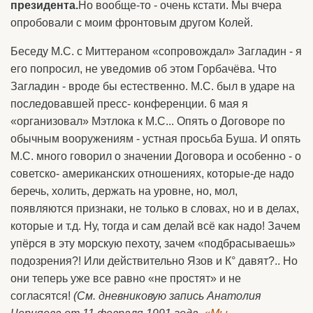
президента.
Но вообще-то - очень кстати. Мы вчера
опробовали с моим фронтовым другом Колей.
Беседу М.С. с Миттераном «сопровождал» Загладин - я
его попросил, не уведомив об этом Горбачёва. Что
Загладин - вроде бы естественно. М.С. был в ударе на
последовавшей пресс- конференции. 6 мая я
«организовал» Мэтлока к М.С... Опять о Договоре по
обычным вооружениям - устная просьба Буша. И опять
М.С. много говорил о значении Договора и особенно - о
советско- американских отношениях, которые-де надо
беречь, холить, держать на уровне, но, мол,
появляются признаки, не только в словах, но и в делах,
которые и т.д. Ну, тогда и сам делай всё как надо! Зачем
упёрся в эту морскую пехоту, зачем «подбрасываешь»
подозрения?! Или действительно Язов и К° давят?.. Но
они теперь уже все равно «не простят» и не
согласятся!
(См. дневниковую запись Анатолия