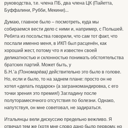
руководства, т.е. члена ПБ, два члена ЦК (Пайетта,
Буффалини, Рубби, Мекини)...
Думаю, главное было – посмотреть, куда мы
собираемся вести дело с ними и, например, с Польшей.
Ребята из посольства говорили, что сам тот факт, что
послали именно меня, в ИКП был расценён, как
хороший жест, потому что я известен своей
деликатностью и склонностью понимать обстоятельства
братских партий. Может быть, у
Б.Н.’а
(Пономарёва)
действительно это было в голове.
Но, если и было, то на заднем плане: просто он не
хотел «делать подарок» (а загранкомандировка, с его
точки зрения это премия!) Загладину после
полуторамесячного отсутствия по болезни. Однако,
напутствуя, он мне советовал, не задираться.
Итальянцы вели дискуссию предельно вежливо. Я
отвечал тем же (хотя мне слово дано было первому, но