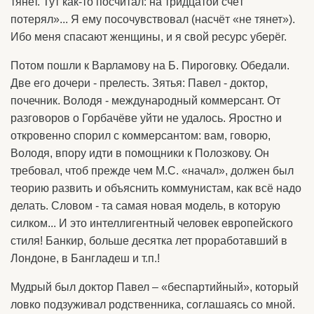
тянет. Тут как-то посчитал: на тридцатой счёт
потерял»... Я ему посочувствовал (насчёт «не тянет»).
Ибо меня спасают женщины, и я свой ресурс уберёг.
Потом пошли к Варламову на Б. Пироговку. Обедали.
Две его дочери - прелесть. Зятья: Павел - доктор,
почечник. Володя - международный коммерсант. От
разговоров о Горбачёве уйти не удалось. Яростно и
откровенно спорил с коммерсантом: вам, говорю,
Володя, впору идти в помощники к Полозкову. Он
требовал, чтоб прежде чем М.С. «начал», должен был
теорию развить и объяснить коммунистам, как всё надо
делать. Словом - та самая новая модель, в которую
силком... И это интеллигентный человек европейского
стиля! Банкир, больше десятка лет проработавший в
Лондоне, в Бангладеш и т.п.!
Мудрый был доктор Павел – «беспартийный», который
ловко подзуживал родственника, соглашаясь со мной.