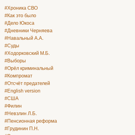
#Хроника СВО
#Как это было
#Дело Юкоса
#Дневники Черняева
#Навальный А.А.
#Суды
#Ходорковский М.Б.
#Выборы
#Орёл криминальный
#Компромат
#Отсчёт предателей
#English version
#США
#Филин
#Невзлин Л.Б.
#Пенсионная реформа
#Грудинин П.Н.