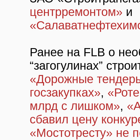
центрремонтом»
и
«Салаватнефтехим
Ранее на FLB о не
“загогулинах” стро
«Дорожные тендеры
госзакупках»
,
«Роте
млрд с лишком»
,
«А
сбавил цену конку
«Мостотресту» не 