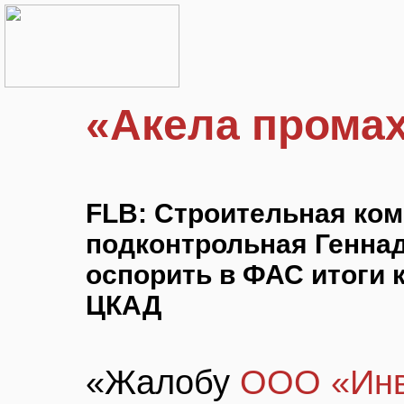
«Акела прома
FLB: Строительная ко
подконтрольная Геннад
оспорить в ФАС итоги 
ЦКАД
«Жалобу
ООО «Инв