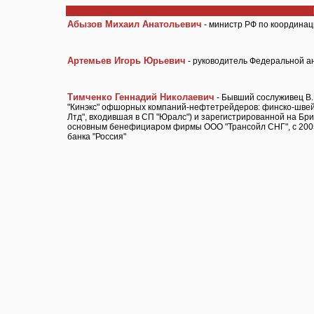
Абызов Михаил Анатольевич
- министр РФ по координац
Артемьев Игорь Юрьевич
- руководитель Федеральной а
Тимченко Геннадий Николаевич
- Бывший сослуживец В.
"Кинэкс" офшорных компаний-нефтетрейдеров: финско-швейца
Лтд", входившая в СП "Юралс") и зарегистрированной на Бри
основным бенефициаром фирмы ООО "Трансойл СНГ", с 2005 
банка "Россия"