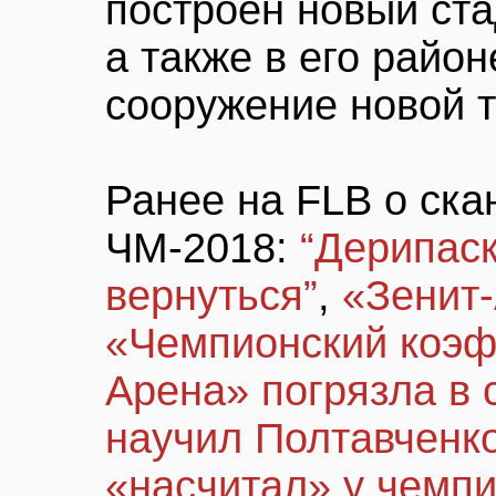
построен новый ста
а также в его райо
сооружение новой 
Ранее на FLB о ска
ЧМ-2018:
“Дерипас
вернуться”
,
«Зенит
«Чемпионский коэ
Арена» погрязла в 
научил Полтавченк
«насчитал» у чемп