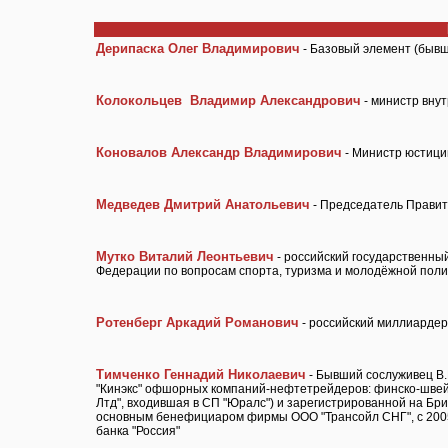
Дерипаска Олег Владимирович
- Базовый элемент (быв
Колокольцев Владимир Александрович
- министр вну
Коновалов Александр Владимирович
- Министр юстици
Медведев Дмитрий Анатольевич
- Председатель Правит
Мутко Виталий Леонтьевич
- российский государственны
Федерации по вопросам спорта, туризма и молодёжной поли
Ротенберг Аркадий Романович
- российский миллиардер
Тимченко Геннадий Николаевич
- Бывший сослуживец В.
"Кинэкс" офшорных компаний-нефтетрейдеров: финско-швейца
Лтд", входившая в СП "Юралс") и зарегистрированной на Бри
основным бенефициаром фирмы ООО "Трансойл СНГ", с 2005 
банка "Россия"