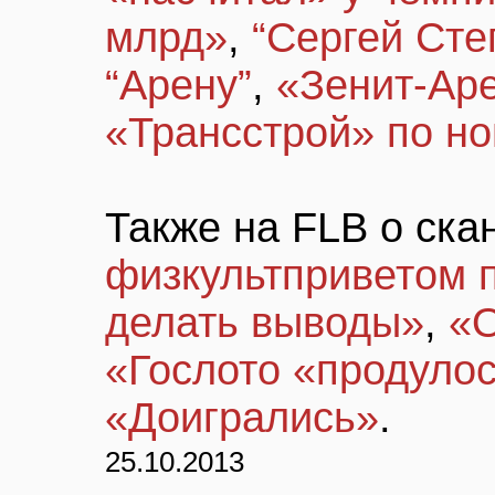
млрд»
,
“Сергей Сте
“Арену”
,
«Зенит-Аре
«Трансстрой» по но
Также на FLB о ска
физкультприветом 
делать выводы»
,
«О
«Гослото «продуло
«Доигрались»
.
25.10.2013