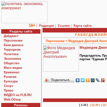
16+
|
|
|
Редакция
Ссылки
Карта сайта
Разделы сайта
F
А
Б
В
Г
Д
Е
Ж
З
И
Й
Дайджест
Персоналии
»
Персоналии
Медведев Дмитрий Анат
База данных
Медведев Дмит
Терроризм
Политика
Председатель Пр
Экономика
партии "Единая 
Общество
Macc-медиа
Криминал
Религия
Поделиться…
Культура
Спорт
Право
ВИДЕО на FLB.RU
Web-Обзор
Регионы
[ 1-10 ]
[ 11-20 ]
[ 21-