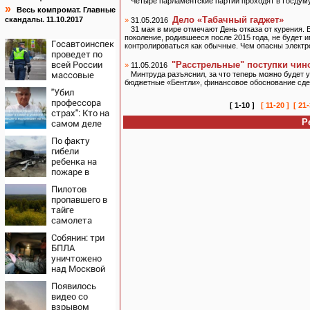
Четыре парламентские партии проходят в Госдум
»
Весь компромат. Главные
Дело «Табачный гаджет»
скандалы. 11.10.2017
»
31.05.2016
31 мая в мире отмечают День отказа от курения. 
поколение, родившееся после 2015 года, не будет и
Госавтоинспекция
контролироваться как обычные. Чем опасны элект
проведет по
всей России
"Расстрельные" поступки чин
»
11.05.2016
массовые
Минтруда разъяснил, за что теперь можно будет 
бюджетные «Бентли», финансовое обоснование сде
рейды с 10
"Убил
августа
профессора
[ 1-10 ]
[ 11-20 ]
[ 21-
страх": Кто на
самом деле
Р
виноват в
По факту
смерти
гибели
ученого
ребенка на
Зезина,
пожаре в
остановившего
Кызыл-Таше
мальчишек на
Пилотов
возбуждено
поле с
пропавшего в
уголовное
горохом
тайге
дело
самолета
нашли спустя
Собянин: три
два дня
БПЛА
уничтожено
над Москвой
Появилось
видео со
взрывом