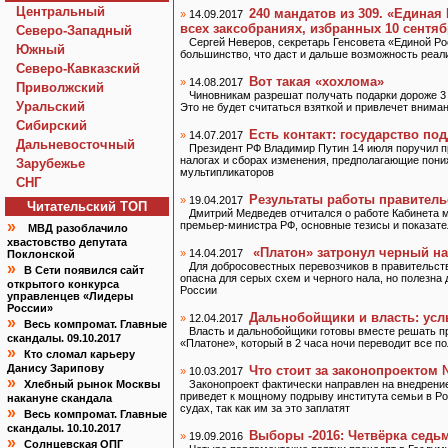
Центральный
240 мандатов из 309. «Едина
»
14.09.2017
всех заксобраниях, избранных 10 сентя
Северо-Западный
Сергей Неверов, секретарь Генсовета «Единой Р
Южный
большинство, что даст и дальше возможность реал
Северо-Кавказский
Вот такая «хохлома»
»
14.08.2017
Приволжский
Чиновникам разрешат получать подарки дороже 3
Уральский
Это не будет считаться взяткой и привлечет внима
Сибирский
Есть контакт: государство п
»
14.07.2017
Дальневосточный
Президент РФ Владимир Путин 14 июля поручил п
налогах и сборах изменения, предполагающие пон
Зарубежье
мультипликаторов
СНГ
Результаты работы правитель
»
19.04.2017
Читательский TOП
Дмитрий Медведев отчитался о работе Кабинета м
»
премьер-министра РФ, основные тезисы и показате
МВД разоблачило
хвастовство депутата
«Платон» затронул черный н
»
14.04.2017
Поклонской
»
Для добросовестных перевозчиков в правительств
В Сети появился сайт
опасна для серых схем и черного нала, но полезна
открытого конкурса
России
управленцев «Лидеры
России»
Дальнобойщики и власть: усл
»
12.04.2017
»
Весь компромат. Главные
Власть и дальнобойщики готовы вместе решать пр
скандалы. 09.10.2017
«Платоне», который в 2 часа ночи переводит все п
»
Кто сломал карьеру
Данису Зарипову
Что стоит за законопроектом 
»
10.03.2017
»
Хлебный рынок Москвы
Законопроект фактически направлен на внедрени
приведет к мощному подрыву института семьи в Рос
накануне скандала
судах, так как им за это заплатят
»
Весь компромат. Главные
скандалы. 10.10.2017
Выборы -2016: Четвёрка седь
»
19.09.2016
»
Солнцевская ОПГ