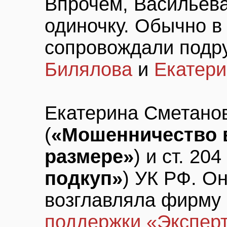
Впрочем, Васильева
одиночку. Обычно в 
сопровождали подр
Билялова
и
Екатери
Екатерина Сметанов
(
«Мошенничество 
размере»
) и ст. 204 
подкуп»
) УК РФ. О
возглавляла фирму
поддержки «Экспер