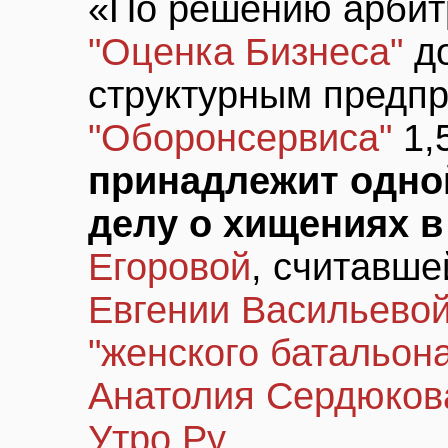
«По решению арбит
"Оценка Бизнеса"
до
структурным предп
"Оборонсервиса"
1,
принадлежит одно
делу о хищениях 
Егоровой
, считавш
Евгении Васильево
"женского батальон
Анатолия Сердюков
Утро.Ру
.