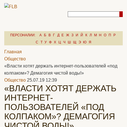
ПЕРСОНАЛИИ:
А
Б
В
Г
Д
Е
Ж
З
И
Й
К
Л
М
Н
О
П
Р
С
Т
У
Ф
Х
Ц
Ч
Ш
Щ
Э
Ю
Я
Главная
Общество
«Власти хотят держать интернет-пользователей «под
колпаком»? Демагогия чистой воды!»
Общество
25.07.19 12:39
«ВЛАСТИ ХОТЯТ ДЕРЖАТЬ
ИНТЕРНЕТ-
ПОЛЬЗОВАТЕЛЕЙ «ПОД
КОЛПАКОМ»? ДЕМАГОГИЯ
ЧИСТОЙ ВОДЫ!»