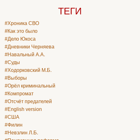
ТЕГИ
#Хроника СВО
#Как это было
#Дело Юкоса
#Дневники Черняева
#Навальный А.А.
#Суды
#Ходорковский М.Б.
#Выборы
#Орёл криминальный
#Компромат
#Отсчёт предателей
#English version
#США
#Филин
#Невзлин Л.Б.