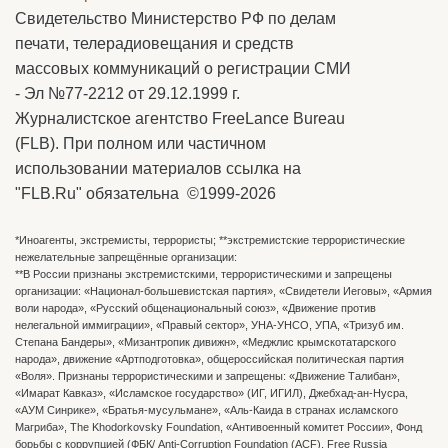
Свидетельство Министерство РФ по делам
печати, телерадиовещания и средств
массовых коммуникаций о регистрации СМИ
- Эл №77-2212 от 29.12.1999 г.
Журналистское агентство FreeLance Bureau
(FLB). При полном или частичном
использовании материалов ссылка на
"FLB.Ru" обязательна ©1999-2026
*Иноагенты, экстремисты, террористы; **экстремистские террористические
нежелательные запрещённые организации:
**В России признаны экстремистскими, террористическими и запрещены
организации: «Национал-большевистская партия», «Свидетели Иеговы», «Армия
воли народа», «Русский общенациональный союз», «Движение против
нелегальной иммиграции», «Правый сектор», УНА-УНСО, УПА, «Тризуб им.
Степана Бандеры», «Мизантропик дивижн», «Меджлис крымскотатарского
народа», движение «Артподготовка», общероссийская политическая партия
«Воля». Признаны террористическими и запрещены: «Движение Талибан»,
«Имарат Кавказ», «Исламское государство» (ИГ, ИГИЛ), Джебхад-ан-Нусра,
«АУМ Синрике», «Братья-мусульмане», «Аль-Каида в странах исламского
Магриба», The Khodorkovsky Foundation, «Антивоенный комитет России», Фонд
борьбы с коррупцией (ФБК/ Anti-Corruption Foundation (ACF), Free Russia