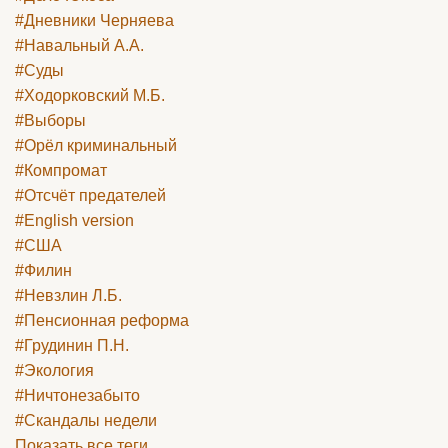
#Дневники Черняева
#Навальный А.А.
#Суды
#Ходорковский М.Б.
#Выборы
#Орёл криминальный
#Компромат
#Отсчёт предателей
#English version
#США
#Филин
#Невзлин Л.Б.
#Пенсионная реформа
#Грудинин П.Н.
#Экология
#Ничтонезабыто
#Скандалы недели
Показать все теги