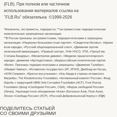
(FLB). При полном или частичном
использовании материалов ссылка на
"FLB.Ru" обязательна ©1999-2026
*Иноагенты, экстремисты, террористы; **экстремистские террористические
нежелательные запрещённые организации:
**В России признаны экстремистскими, террористическими и запрещены
организации: «Национал-большевистская партия», «Свидетели Иеговы», «Армия
воли народа», «Русский общенациональный союз», «Движение против
нелегальной иммиграции», «Правый сектор», УНА-УНСО, УПА, «Тризуб им.
Степана Бандеры», «Мизантропик дивижн», «Меджлис крымскотатарского
народа», движение «Артподготовка», общероссийская политическая партия
«Воля». Признаны террористическими и запрещены: «Движение Талибан»,
«Имарат Кавказ», «Исламское государство» (ИГ, ИГИЛ), Джебхад-ан-Нусра,
«АУМ Синрике», «Братья-мусульмане», «Аль-Каида в странах исламского
Магриба», The Khodorkovsky Foundation, «Антивоенный комитет России», Фонд
борьбы с коррупцией (ФБК/ Anti-Corruption Foundation (ACF), Free Russia
Foundation (фонд «Свободная Россия», США), «Форум свободной России»
(Литва), Укронацистское объединение «Aзов» (Батальон Азов; Полк Азов),
Легион «Свобода России» (ЛСР), «Русский Добровольческий Корпус» (РДК)
ПОДЕЛИТЕСЬ СТАТЬЕЙ
СО СВОИМИ ДРУЗЬЯМИ