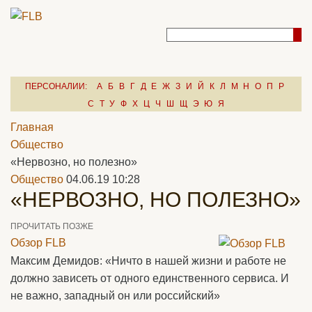
ПЕРСОНАЛИИ:
А
Б
В
Г
Д
Е
Ж
З
И
Й
К
Л
М
Н
О
П
Р
С
Т
У
Ф
Х
Ц
Ч
Ш
Щ
Э
Ю
Я
Главная
Общество
«Нервозно, но полезно»
Общество
04.06.19 10:28
«НЕРВОЗНО, НО ПОЛЕЗНО»
ПРОЧИТАТЬ ПОЗЖЕ
Обзор FLB
Максим Демидов: «Ничто в нашей жизни и работе не
должно зависеть от одного единственного сервиса. И
не важно, западный он или российский»