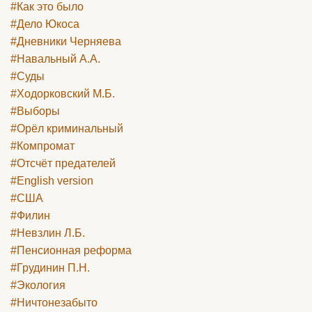
#Как это было
#Дело Юкоса
#Дневники Черняева
#Навальный А.А.
#Суды
#Ходорковский М.Б.
#Выборы
#Орёл криминальный
#Компромат
#Отсчёт предателей
#English version
#США
#Филин
#Невзлин Л.Б.
#Пенсионная реформа
#Грудинин П.Н.
#Экология
#Ничтонезабыто