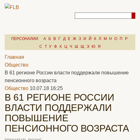
ПЕРСОНАЛИИ:
А
Б
В
Г
Д
Е
Ж
З
И
Й
К
Л
М
Н
О
П
Р
С
Т
У
Ф
Х
Ц
Ч
Ш
Щ
Э
Ю
Я
Главная
Общество
В 61 регионе России власти поддержали повышение
пенсионного возраста
Общество
10.07.18 16:25
В 61 РЕГИОНЕ РОССИИ
ВЛАСТИ ПОДДЕРЖАЛИ
ПОВЫШЕНИЕ
ПЕНСИОННОГО ВОЗРАСТА