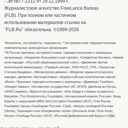
- Эл №77-2212 от 29.12.1999 г.
Журналистское агентство FreeLance Bureau
(FLB). При полном или частичном
использовании материалов ссылка на
"FLB.Ru" обязательна ©1999-2026
*Иноагенты, экстремисты, террористы; **экстремистские террористические
нежелательные запрещённые организации:
**В России признаны экстремистскими, террористическими и запрещены
организации: «Национал-большевистская партия», «Свидетели Иеговы», «Армия
воли народа», «Русский общенациональный союз», «Движение против
нелегальной иммиграции», «Правый сектор», УНА-УНСО, УПА, «Тризуб им.
Степана Бандеры», «Мизантропик дивижн», «Меджлис крымскотатарского
народа», движение «Артподготовка», общероссийская политическая партия
«Воля». Признаны террористическими и запрещены: «Движение Талибан»,
«Имарат Кавказ», «Исламское государство» (ИГ, ИГИЛ), Джебхад-ан-Нусра,
«АУМ Синрике», «Братья-мусульмане», «Аль-Каида в странах исламского
Магриба», The Khodorkovsky Foundation, «Антивоенный комитет России», Фонд
борьбы с коррупцией (ФБК/ Anti-Corruption Foundation (ACF), Free Russia
Foundation (фонд «Свободная Россия», США), «Форум свободной России»
(Литва), Укронацистское объединение «Aзов» (Батальон Азов; Полк Азов),
Легион «Свобода России» (ЛСР), «Русский Добровольческий Корпус» (РДК)