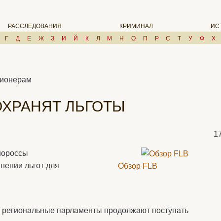
РАССЛЕДОВАНИЯ
КРИМИНАЛ
ИС
Г
Д
Е
Ж
З
И
Й
К
Л
М
Н
О
П
Р
С
Т
У
Ф
Х
сионерам
ОХРАНЯТ ЛЬГОТЫ
1
нороссы
нении льгот для
Обзор FLB
 региональные парламенты продолжают поступать