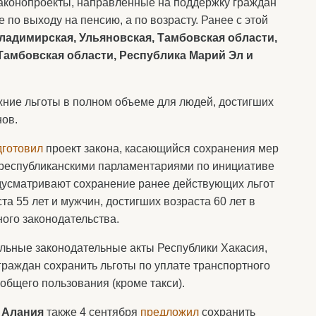
аконопроекты, направленные на поддержку граждан
е по выходу на пенсию, а по возрасту. Ранее с этой
ладимирская, Ульяновская, Тамбовская области,
 Тамбовская области, Республика Марий Эл и
ежние льготы в полном объеме для людей, достигших
нов.
дготовил
проект закона, касающийся сохранения мер
 республиканскими парламентариями по инициативе
дусматривают сохранение ранее действующих льгот
а 55 лет и мужчин, достигших возраста 60 лет в
ого законодательства.
льные законодательные акты Республики Хакасия,
граждан сохранить льготы по уплате транспортного
 общего пользования (кроме такси).
 Алания
также 4 сентября
предложил
сохранить