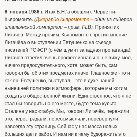
6 января 1986 г.
Итак Б.Н.’а обошли с Черветти-
Кьяромонте.
(
Джерардо Кьяромонте
– один из лидеров
итальянской компартии – прим.
FLB).
Принял их
Лигачёв. Между прочим, Кьяромонте спросил мнение
Лигачёва о выступлении Евтушенко на съезде
писателей РСФСР (о чём шумит западная пропаганда).
Лигачёв ответил очень профессионально: не вижу, мол,
ничего предосудительного, хотя, может быть, сам
говорил бы об этих предметах иначе. Главное же - то и
как он, Евтушенко, выступал, - это в духе нашей
нынешней политики и атмосферы, которые мы хотим
создать в общественной жизни. Единственное, что я не
стал бы говорить на его месте, будто тема культа
Сталина у нас «табу». Мы, говорит Лигачёв, пережили
это, перестрадали, переосмыслили, перевернули
навсегда эту страницу. Сейчас у нас масса новых,
больших дел и забот. И нам ни к чему будоражить это