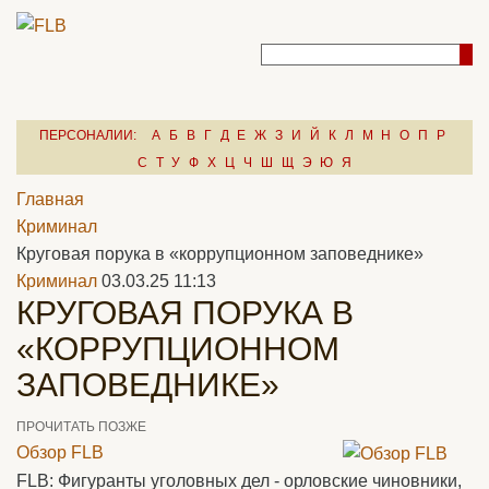
ПЕРСОНАЛИИ:
А
Б
В
Г
Д
Е
Ж
З
И
Й
К
Л
М
Н
О
П
Р
С
Т
У
Ф
Х
Ц
Ч
Ш
Щ
Э
Ю
Я
Главная
Криминал
Круговая порука в «коррупционном заповеднике»
Криминал
03.03.25 11:13
КРУГОВАЯ ПОРУКА В
«КОРРУПЦИОННОМ
ЗАПОВЕДНИКЕ»
ПРОЧИТАТЬ ПОЗЖЕ
Обзор FLB
FLB: Фигуранты уголовных дел - орловские чиновники,