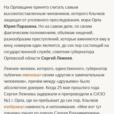
На Орловщине принято считать самым
высокопоставленным чиновником, которого Клычков
защищал от уголовного преследования, мэра Орла
Юрия Парахина.
Но на самом деле, по своим
фактическим полномочиям, объёмам хищений,
разнообразию преступлений, которые вменяются ему в
вину, номером один является, до сих пор состоящий на
государственной службе, советник губернатора
Орловской области
Сергей Лежнев
.
Лежнев-человек, которого, единственного, губернатор
публично
именовал
своим «другом и замечательным
человеком», причём между «друзьями» было
абсолютное доверие. Когда 25 мая прошлого года
Сергея Лежнева задержали и препроводили в СИЗО
№1 г. Орла, где он пребывает до сих пор, Клычков
изображал
наивность и непонимание. «Мне вот тут
товарищ пишет по поводу Сергея Владимировича