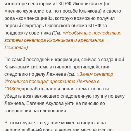
изоляторе сенатором из КПРФ Иконниковым (по
мнению журналистов, по просьбе Клычкова) и своего
рода «компенсацией», которую возможно получил
первый секретарь Орловского обкома КПРФ за
поддержку советника
(См.
«Необычные последствия
встречи сенатора Иконникова и арестанта
Лежнева»
)
По самой последней информации, сейчас в созданной
Клычковым системе активного противодействия
следствию по делу Лежнева
(см.
«Зачем сенатор
Иконников посещал арестанта Лежнева в
СИЗО»)
прорабатывается новая схема: попытка
убедить возглавляющего следственную группу по делу
Лежнева, Евгения Акулова уйти на пенсию до
завершения расследования.
В этом случае, следствие может затянуться на
неопределённый срок, а через три месяца суд, по