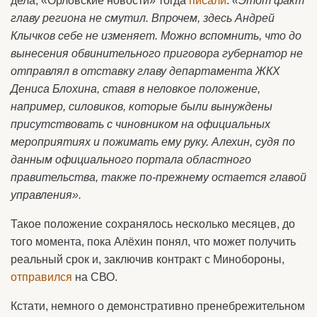
дела, «Орловские новости» тогда
писали
:
«Этот факт
главу региона не смутил. Впрочем, здесь Андрей
Клычков себе не изменяет. Можно вспомнить, что до
вынесения обвинительного приговора губернатор не
отправлял в отставку главу департамента ЖКХ
Дениса Блохина, ставя в неловкое положение,
например, силовиков, которые были вынуждены
присутствовать с чиновником на официальных
мероприятиях и пожимать ему руку. Алехин, судя по
данным официального портала областного
правительства, также по-прежнему остается главой
управления».
Такое положение сохранялось несколько месяцев, до
того момента, пока Алёхин понял, что может получить
реальный срок и, заключив контракт с Минобороны,
отправился
на СВО.
Кстати, немного о демонстративно пренебрежительном