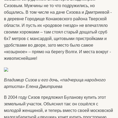
Сизовым. Мужчины не то что подружились, но
общались. В том числе на даче Сизова и Дмитриевой -
в деревне Городище Конаковского района Тверской
области. И пусть их «родовое гнездо» не впечатляло
своими хоромами – там стоял старый дощатый сруб
6х7 метров с мансардой, щитовыми пристройками и
удобствами во дворе, зато место было самое
«козырное» – прямо на берегу Волги. И места вокруг -
живописнейшие!
Владимир Сизов и его дочь, «падчерица народного
артиста» Елена Дмитриева
В 2004 году Сизов предложил Буланову купить этот
земельный участок. Объяснил так: он сошёлся с
молодой женщиной, и теперь вместо своей московской
малогабаритной «двушки» хочет купить просторную