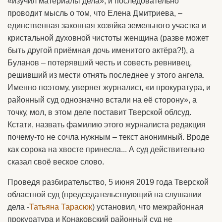
«изучил материалы дела», и последовательно
проводит мысль о том, что Елена Дмитриева, –
единственная законная хозяйка земельного участка и
кристальной духовной чистоты женщина (разве может
быть другой приёмная дочь именитого актёра?!), а
Буланов – потерявший честь и совесть ревнивец,
решивший из мести отнять последнее у этого ангела.
Именно поэтому, уверяет журналист, «и прокуратура, и
районный суд однозначно встали на её сторону», а
точку, мол, в этом деле поставит Тверской облсуд.
Кстати, назвать фамилию этого журналиста редакция
почему-то не сочла нужным – текст анонимный. Вроде
как сорока на хвосте принесла... А суд действительно
сказал своё веское слово.
Проведя разбирательство, 5 июня 2019 года Тверской
областной суд (председательствующий на слушании
дела -
Татьяна Тарасюк
) установил, что межрайонная
прокуратура и Конаковский районный суд не