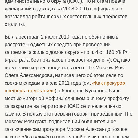
административного округа (ЮАО). По итогам подачи
деклараций о доходах за 2008-2010 гг. официально
возглавлял рейтинг самых состоятельных префектов
столицы.
Был арестован 2 июля 2010 года по обвинению в
растрате бюджетных средств при проведении
капремонта жилых домов округа - по ч. 4 ст. 160 УК РФ
(«растрата без признаков присвоения денег»). Однако
по мнению корреспондента газеты The Moscow Post
Олега Александрова, написавшего об этом деле по
свежим следам в июле 2011 года (см.
«Как прокурор
префекта подставил»
), обвинение Буланова было
местью «игорной мафии» слишком рьяному префекту
за закрытие на территории ЮАО сети нелегальных
казино. В пользу этот версии говорит приведённый The
Moscow Post факт: подписавший обвинительное
заключение зампрокурора Москвы Александр Козлов
вскоре «был уличён в преступной связи с владельцем