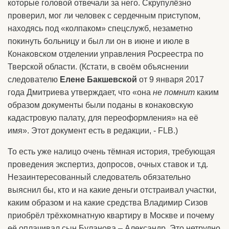
которые головой отвечали за него. Скрупулёзно
проверил, мог ли человек с сердечным приступом,
находясь под «колпаком» спецслужб, незаметно
покинуть больницу и был ли он в июне и июле в
Конаковском отделении управления Росреестра по
Тверской области. (Кстати, в своём объяснении
следователю
Елене Бакшевской
от 9 января 2017
года Дмитриева утверждает, что «она
не помнит
каким
образом документы были поданы в конаковскую
кадастровую палату, для переоформления» на её
имя». Этот документ есть в редакции, - FLB.)
То есть уже налицо очень тёмная история, требующая
проведения экспертиз, допросов, очных ставок и т.д.
Незаинтересованный следователь обязательно
выяснил бы, кто и на какие деньги отстраивал участки,
каким образом и на какие средства Владимир Сизов
приобрёл трёхкомнатную квартиру в Москве и почему
её оплачивал сын Буланова – Александр. Это нетрудно