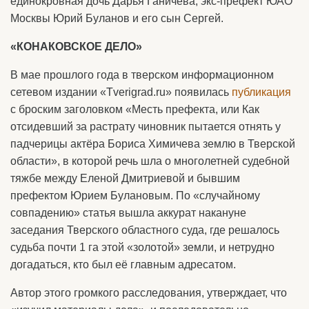
единокровная дочь Дарья Ганичева, экс-префект ЮАО
Москвы Юрий Буланов и его сын Сергей.
«КОНАКОВСКОЕ ДЕЛО»
В мае прошлого года в тверском информационном
сетевом издании «Tverigrad.ru» появилась
публикация
с броским заголовком «Месть префекта, или Как
отсидевший за растрату чиновник пытается отнять у
падчерицы актёра Бориса Химичева землю в Тверской
области», в которой речь шла о многолетней судебной
тяжбе между Еленой Дмитриевой и бывшим
префектом Юрием Булановым. По «случайному
совпадению» статья вышла аккурат накануне
заседания Тверского областного суда, где решалось
судьба почти 1 га этой «золотой» земли, и нетрудно
догадаться, кто был её главным адресатом.
Автор этого громкого расследования, утверждает, что