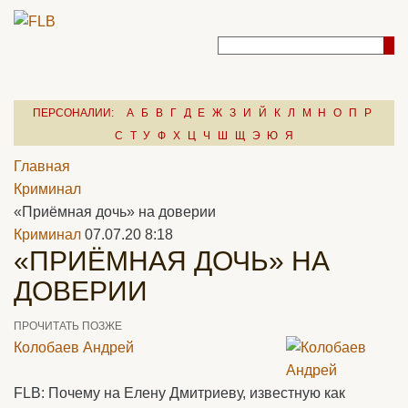
ПЕРСОНАЛИИ:
А
Б
В
Г
Д
Е
Ж
З
И
Й
К
Л
М
Н
О
П
Р
С
Т
У
Ф
Х
Ц
Ч
Ш
Щ
Э
Ю
Я
Главная
Криминал
«Приёмная дочь» на доверии
Криминал
07.07.20 8:18
«ПРИЁМНАЯ ДОЧЬ» НА
ДОВЕРИИ
ПРОЧИТАТЬ ПОЗЖЕ
Колобаев Андрей
FLB: Почему на Елену Дмитриеву, известную как