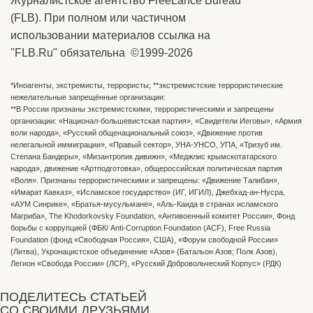
Журналистское агентство FreeLance Bureau
(FLB). При полном или частичном
использовании материалов ссылка на
"FLB.Ru" обязательна ©1999-2026
*Иноагенты, экстремисты, террористы; **экстремистские террористические
нежелательные запрещённые организации:
**В России признаны экстремистскими, террористическими и запрещены
организации: «Национал-большевистская партия», «Свидетели Иеговы», «Армия
воли народа», «Русский общенациональный союз», «Движение против
нелегальной иммиграции», «Правый сектор», УНА-УНСО, УПА, «Тризуб им.
Степана Бандеры», «Мизантропик дивижн», «Меджлис крымскотатарского
народа», движение «Артподготовка», общероссийская политическая партия
«Воля». Признаны террористическими и запрещены: «Движение Талибан»,
«Имарат Кавказ», «Исламское государство» (ИГ, ИГИЛ), Джебхад-ан-Нусра,
«АУМ Синрике», «Братья-мусульмане», «Аль-Каида в странах исламского
Магриба», The Khodorkovsky Foundation, «Антивоенный комитет России», Фонд
борьбы с коррупцией (ФБК/ Anti-Corruption Foundation (ACF), Free Russia
Foundation (фонд «Свободная Россия», США), «Форум свободной России»
(Литва), Укронацистское объединение «Aзов» (Батальон Азов; Полк Азов),
Легион «Свобода России» (ЛСР), «Русский Добровольческий Корпус» (РДК)
ПОДЕЛИТЕСЬ СТАТЬЕЙ
СО СВОИМИ ДРУЗЬЯМИ