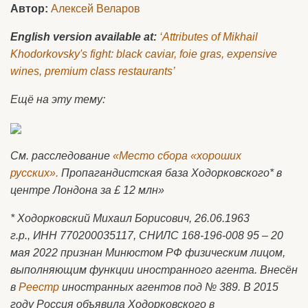
Автор:
Алексей Веларов
English version available at:
‘Attributes of Mikhail
Khodorkovsky's fight: black caviar, foie gras, expensive
wines, premium class restaurants’
Ещё на эту тему:
См. расследование
«Место сбора «хороших
русских».
Пропагандистская база Ходорковского* в
центре Лондона за £ 12 млн»
* Ходорковский Михаил Борисович, 26.06.1963
г.р.,
ИНН 770200035117, СНИЛС 168-196-008 95 –
20
мая 2022 признан Минюстом РФ физическим лицом,
выполняющим функции иностранного агента. Внесён
в
Реестр
иностранных агентов под № 389. В 2015
году Россия объявила Ходорковского в