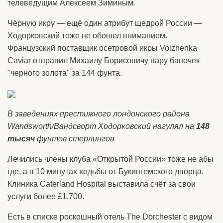
телеведущим Алексеем Зиминым.
Чёрную икру — ещё один атрибут щедрой России —
Ходорковский тоже не обошел вниманием.
Французский поставщик осетровой икры Volzhenka
Caviar отправил Михаилу Борисовичу пару баночек
"черного золота" за 144 фунта.
В заведениях престижного лондонского района
Wandsworth/Вандсворт Ходорковский нагулял на
148
тысяч
фунтов стерлингов
Лечились члены клуба «Открытой России» тоже не абы
где, а в 10 минутах ходьбы от Букингемского дворца.
Клиника Caterland Hospital выставила счёт за свои
услуги более £1,700.
Есть в списке роскошный отель The Dorchester с видом