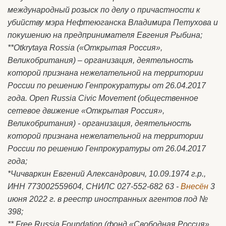
международный розыск по делу о причастности к
убийству мэра Нефтеюганска Владимира Петухова и
покушению на предпринимателя Евгения Рыбина;
**Otkrytaya Rossia («Открытая Россия»,
Великобритания) – организация, деятельность
которой признана нежелательной на территории
России по решению Генпрокуратуры от 26.04.2017
года. Open Russia Civic Movement (общественное
сетевое движение «Открытая Россия»,
Великобритания) - организация, деятельность
которой признана нежелательной на территории
России по решению Генпрокуратуры от 26.04.2017
года;
*Чичваркин Евгений Александрович, 10.09.1974 г.р.,
ИНН 773002559604, СНИЛС 027-552-682 63 -
Внесён
3
июня 2022 г. в реестр иностранных агентов под №
398;
** Free Russia Foundation (фонд «Свободная Россия»,