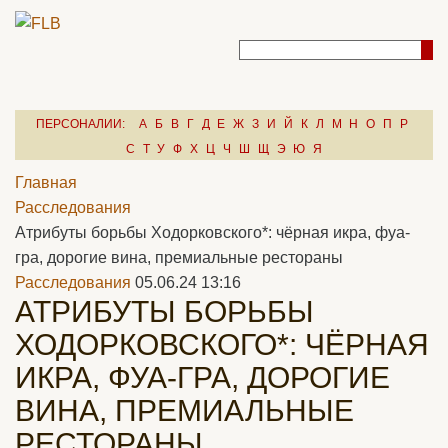
ПЕРСОНАЛИИ:
А
Б
В
Г
Д
Е
Ж
З
И
Й
К
Л
М
Н
О
П
Р
С
Т
У
Ф
Х
Ц
Ч
Ш
Щ
Э
Ю
Я
Главная
Расследования
Атрибуты борьбы Ходорковского*: чёрная икра, фуа-
гра, дорогие вина, премиальные рестораны
Расследования
05.06.24 13:16
АТРИБУТЫ БОРЬБЫ
ХОДОРКОВСКОГО*: ЧЁРНАЯ
ИКРА, ФУА-ГРА, ДОРОГИЕ
ВИНА, ПРЕМИАЛЬНЫЕ
РЕСТОРАНЫ