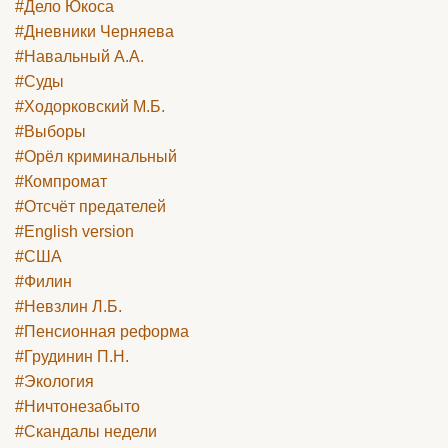
#Дело Юкоса
#Дневники Черняева
#Навальный А.А.
#Суды
#Ходорковский М.Б.
#Выборы
#Орёл криминальный
#Компромат
#Отсчёт предателей
#English version
#США
#Филин
#Невзлин Л.Б.
#Пенсионная реформа
#Грудинин П.Н.
#Экология
#Ничтонезабыто
#Скандалы недели