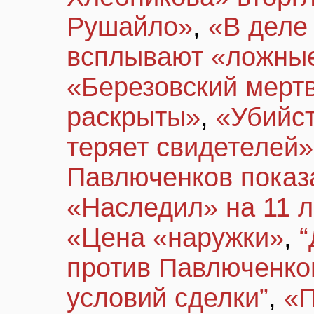
Рушайло»
,
«В деле
всплывают «ложны
«Березовский мертв
раскрыты»
,
«Убийс
теряет свидетелей»
Павлюченков показ
«Наследил» на 11 л
«Цена «наружки»
,
“
против Павлюченко
условий сделки”
,
«П