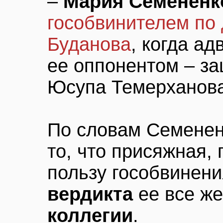
–
Мария Семененк
гособвинителем по
Буданова
, когда а
ее оппонентом – з
Юсупа Темерханова
По словам Семенен
то, что присяжная, 
пользу гособвинен
вердикта
ее все ж
коллегии
.