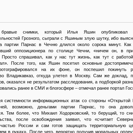
 бравые снимки, который Илья Яшин опубликовал
льностей Грозного, сыграли с Яшиным злую шутку, ибо выясн
та партии Парнас в Чечню длился около сорока минут. Ка
ивший оппозиционера по столице Чечни, «ничем он, в при
. Просто спрашивал, как у нас тут жизнь, как тут с работо
ал». После того, как Яшин посетил основные достопримеч
фотографировался на их фоне, он поспешил покинуть ре
во Владикавказ, откуда улетел в Москву. Сам же доклад, 
ов, оказался не результатом расследования, а подборкой разн
овались ранее в СМИ и блогосфере – отмечал ранее портал Гос
ся системности информационных атак со стороны «Открытой 
ней, возможно, деньгами партии Парнас, то она довол
ся. Тем более, что Михаил Ходорковский, то берущий, то с
ьства, после освобождения заявил, что «считает Северн
частью России и сам готов защищать территориальную це
ем в руках». После чего, вероятно получив моральных оплеу