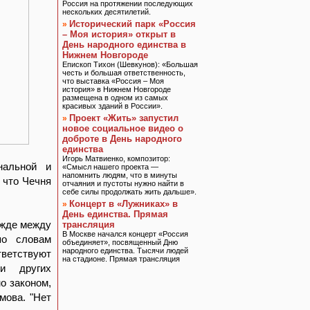
Россия на протяжении последующих
нескольких десятилетий.
Исторический парк «Россия
»
– Моя история» открыт в
День народного единства в
Нижнем Новгороде
Епископ Тихон (Шевкунов): «Большая
честь и большая ответственность,
что выставка «Россия – Моя
история» в Нижнем Новгороде
размещена в одном из самых
красивых зданий в России».
Проект «Жить» запустил
»
новое социальное видео о
доброте в День народного
единства
Игорь Матвиенко, композитор:
нальной и
«Смысл нашего проекта —
напомнить людям, что в минуты
 что Чечня
отчаяния и пустоты нужно найти в
себе силы продолжать жить дальше».
Концерт в «Лужниках» в
»
День единства. Прямая
ажде между
трансляция
В Москве начался концерт «Россия
по словам
объединяет», посвященный Дню
народного единства. Тысячи людей
етствуют
на стадионе. Прямая трансляция
и других
о законом,
мова. "Нет