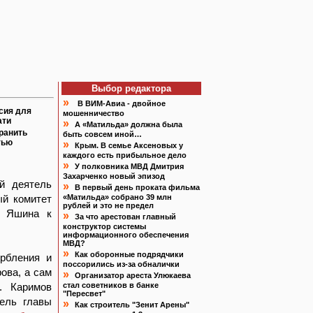
Выбор редактора
»
В ВИМ-Авиа - двойное
сия для
мошенничество
ати
»
А «Матильда» должна была
ранить
быть совсем иной…
тью
»
Крым. В семье Аксеновых у
каждого есть прибыльное дело
»
У полковника МВД Дмитрия
Захарченко новый эпизод
й деятель
»
В первый день проката фильма
ый комитет
«Матильда» собрано 39 млн
рублей и это не предел
я Яшина к
»
За что арестован главный
конструктор системы
информационного обеспечения
МВД?
»
Как оборонные подрядчики
орбления и
поссорились из-за обналички
ова, а сам
»
Организатор ареста Улюкаева
. Каримов
стал советников в банке
"Пересвет"
тель главы
»
Как строитель "Зенит Арены"