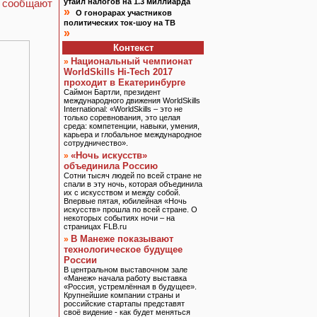
-
сообщают
утаил налогов на 1.3 миллиарда
»
О гонорарах участников
политических ток-шоу на ТВ
»
Контекст
Национальный чемпионат
»
WorldSkills Hi-Tech 2017
проходит в Екатеринбурге
Саймон Бартли, президент
международного движения WorldSkills
International: «WorldSkills – это не
только соревнования, это целая
среда: компетенции, навыки, умения,
карьера и глобальное международное
сотрудничество».
«Ночь искусств»
»
объединила Россию
Сотни тысяч людей по всей стране не
спали в эту ночь, которая объединила
их с искусством и между собой.
Впервые пятая, юбилейная «Ночь
искусств» прошла по всей стране. О
некоторых событиях ночи – на
страницах FLB.ru
В Манеже показывают
»
технологическое будущее
России
В центральном выставочном зале
«Манеж» начала работу выставка
«Россия, устремлённая в будущее».
Крупнейшие компании страны и
российские стартапы представят
своё видение - как будет меняться