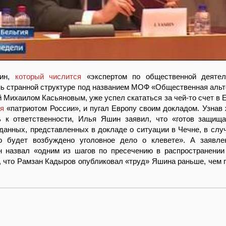
ин,
который числится
«экспертом по общественной деятел
нь странной структуре под названием МОФ «Общественная альт
 Михаилом Касьяновым, уже успел скататься за чей-то счет в Е
бя
«патриотом России», и пугал Европу своим докладом. Узнав ж
ь к ответственности, Илья Яшин заявил, что «готов защищ
данных, представленных в докладе о ситуации в Чечне, в случ
о будет возбуждено уголовное дело о клевете». А заявле
 назвал «одним из шагов по пресечению в распространении
, что Рамзан Кадыров опубликовал «труд» Яшина раньше, чем 