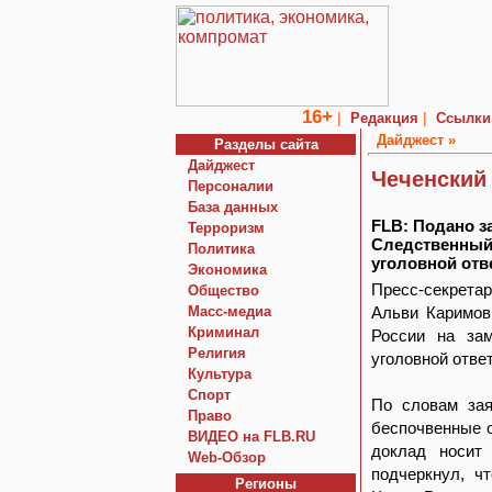
16+
|
|
Редакция
Ссылки
Дайджест »
Разделы сайта
Дайджест
Чеченский
Персоналии
База данных
FLB: Подано з
Терроризм
Следственный
Политика
уголовной отв
Экономика
Пресс-секрета
Общество
Macc-медиа
Альви Каримов
Криминал
России на за
Религия
уголовной отве
Культура
Спорт
По словам зая
Право
беспочвенные о
ВИДЕО на FLB.RU
доклад носит 
Web-Обзор
подчеркнул, ч
Регионы