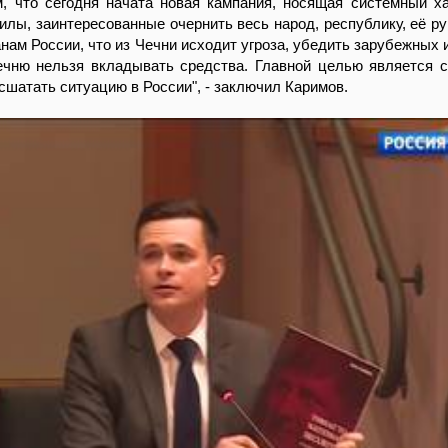
, что сегодня начата новая кампания, носящая системный ха
силы, заинтересованные очернить весь народ, республику, её ру
нам России, что из Чечни исходит угроза, убедить зарубежных 
Чечню нельзя вкладывать средства. Главной целью является 
сшатать ситуацию в России", - заключил Каримов.