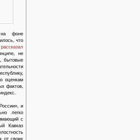
 на фоне
илось, что
к
рассказал
нципе, не
й, бытовые
ательности
спублику,
по оценкам
ых фактов,
индекс.
России», и
ьно легко
нимающий с
ый Кавказ
лостность
х от своих