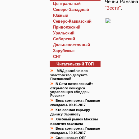
Чечни Рамзана
Центральный
"Вести"
.
Северо-Западный
Южный
Северо-Кавказский
Приволжский
Уральский
Сибирский
Дальневосточный
Зарубежье
СНГ
Читательский TOП
»
МВД разоблачило
хвастовство депутата
Поклонской
»
В Сети появился сайт
открытого конкурса
управленцев «Лидеры
России»
»
Весь компромат. Главные
скандалы. 09.10.2017
»
Кто сломал карьеру
Данису Зарипову
»
Хлебный рынок Москвы
накануне скандала
»
Весь компромат. Главные
скандалы. 10.10.2017
»
Солнцевская ОПГ