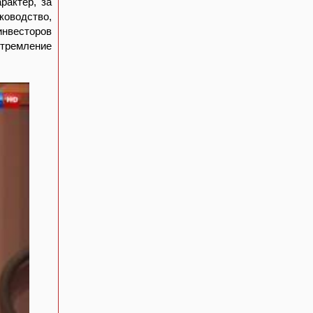
рактер, за
ководство,
инвесторов
стремление