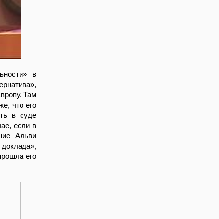
ьности» в
ернатива»,
вропу. Там
е, что его
ать в суде
ае, если в
ние Альви
 доклада»,
прошла его