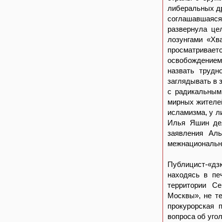
либеральных др
соглашавшаяся 
развернула це
лозунгами «Хв
просматривает
освобождением
назвать трудн
заглядывать в 
с радикальным
мирных жителей
исламизма, у 
Илья Яшин дел
заявления Аль
межнационально
Публицист-«дз
находясь в пе
территории Се
Москвы», не т
прокурорская 
вопроса об уго