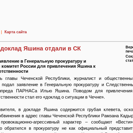
|
Карта сайта
 доклад Яшина отдали в СК
Вер
печ
Сох
аявление в Генеральную прокуратуру и
ста
 комитет России для привлечения Яшина к
етственности
рь главы Чеченской Республики, журналист и общественны
 подал заявление в Генеральную прокуратуру и Следственн
мпреда ПАРНАСа Илью Яшина. Поводом для привлечени
тственности стал его «доклад о ситуации в Чечне».
вителя, в докладе Яшина содержится грубая клевета, оск
бвинения в адрес главы Чеченской Республики Рамзана Кадыр
провокационно-агрессивный характер – сообщают «Вести»
то обратился в прокуратуру не как официальный представи