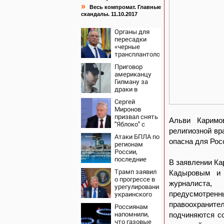
»
Весь компромат. Главные
скандалы. 11.10.2017
Органы для
пересадки
«черные
трансплантологи»
извлекали у
Приговор
еще живых
американцу
пациентов
Гилману за
драки в
воронежском
Сергей
СИЗО
Миронов
потребовали
призвал снять
ужесточить -
Альви Каримо
"Яблоко" с
Новости на
религиозной вр
выборов -
Вести.ru
Атаки БПЛА по
Новости на
опасна для Рос
регионам
Вести.ru
России,
последние
В заявлении Ка
новости на 7
Трамп заявил
Кадыровым и 
августа 2026:
о прогрессе в
последствия,
журналиста,
урегулировании
атаки на
украинского
предусмотре
склады
конфликта
Wildberries,
правоохранител
Россиянам
состояние
напомнили,
подчиняются с
пострадавших
что газовые