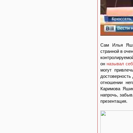
Сам Илья Яш
странной в оче
контролируемой
он
называл се
могут привлеч
достоверность 
отношении нег
Каримова Яшин
напрочь, забыв
презентация.