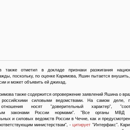
в также отметил в докладе признаки разжигания нацио
ажды, поскольку, по оценке Каримова, Яшин пытается внушить,
сии и может объявить ей джихад.
римова также содержится опровержение заявлений Яшина о вр
российскими силовыми ведомствами. На самом деле, 
 отношения носят "доверительный характер", "соотв
нным законами России нормами". "Все органы МВД 
ьных и силовых ведомств России в Чечне, как и предусмотрен
оответствующим министерствам", -
цитирует
"Интерфакс". Кари