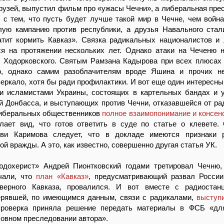
узей, выпустил фильм про «ужасы Чечни», а либеральная прес
с тем, что пусть будет лучше такой мир в Чечне, чем война
лую кампанию против республики, а друзья Навального стал
атит кормить Кавказ». Связка радикальных националистов и
ся на протяжении нескольких лет. Однако атаки на Чеченю 
 Ходорковского. Святым Рамзана Кадырова при всех плюсах
о, однако самим разоблачителям вроде Яшина и прочих н
зеркало, хотя бы ради профилактики. И вот еще один интересны
и исламистами Украины, состоящих в картельных бандах и
 Донбасса, и выступающих против Чечни, отказавшейся от ра
либеральных общественников
полное взаимопонимание и консен
ает вид, что готов ответить в суде по статье о клевете.
ви Каримова следует, что в докладе имеются признаки р
й вражды. А это, как известно, совершенно другая статья УК.
юдохерист» Андрей Пионтковский годами третировал Чечню,
чали, что
план «Кавказ»
, предусматривающий развал России
верного Кавказа, провалился. И вот вместе с радиостан
ерявшей, по имеющимся данным, связи с радикалами,
выступ
проверка приняла решение передать материалы в ФСБ «дл
ловном преследовании автора».