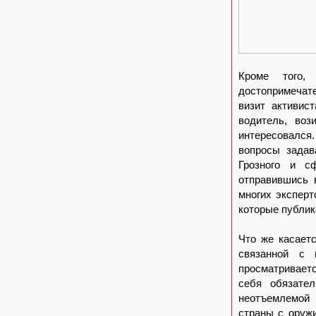
Кроме того,
достопримечате
визит активис
водитель, воз
интересовался
вопросы задав
Грозного и с
отправившись 
многих эксперт
которые публик
Что же касает
связанной с 
просматривает
себя обязател
неотъемлемой 
страны с оружи