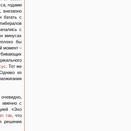
са, годами
, внезапно
и бегать с
 либералов
начались с
 и минусах
еплохо бы
й момент –
 убивающих
дикального
сус
. Тот же
 Однако из
азжигания
 очевидно,
 именно с
цией «Эхо
ил так
, что
я решения