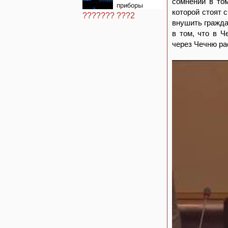
сомнений в том
приборы
которой стоят 
нельзя
??????? ???2
ремонтировать
внушить гражда
самостоятельно
в том, что в 
через Чечню ра