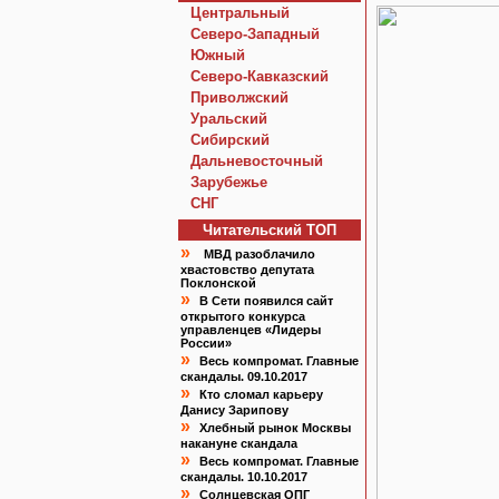
Центральный
Северо-Западный
Южный
Северо-Кавказский
Приволжский
Уральский
Сибирский
Дальневосточный
Зарубежье
СНГ
Читательский TOП
»
МВД разоблачило
хвастовство депутата
Поклонской
»
В Сети появился сайт
открытого конкурса
управленцев «Лидеры
России»
»
Весь компромат. Главные
скандалы. 09.10.2017
»
Кто сломал карьеру
Данису Зарипову
»
Хлебный рынок Москвы
накануне скандала
»
Весь компромат. Главные
скандалы. 10.10.2017
»
Солнцевская ОПГ