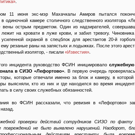
литика»
.
ром 11 июня экс-мэр Махачкалы Амиров пытался поконч
 в одиночной камере столичного следственного изолятора «Л
е вены острым предметом. Один из надзирателей, совершав
 лежит на кровати в луже крови, и забил тревогу. Чиновника
 усиленной охраной в спецблок для арестантов 20-й горбол
 ему резаные раны на запястьях и лодыжках. После этого арест
едственный изолятор, - писали
«Известия»
.
того инцидента руководство ФСИН инициировало
служебную
сонала в СИЗО «Лефортово»
. В первую очередь проверялас
торы, которые отвечали именно за блок и камеру, в которой
ры выясняли, кто из них и где находился во время инцидент
ать в силу своих служебных обязанностей.
ания во ФСИН рассказали, что ревизия в «Лефортово» за
 назад.
жебной проверки действий сотрудников СИЗО по факту 
 повреждений не было выявлено нарушений. Наоборот, бла
рофессиональным действиям арестанту была вовремя