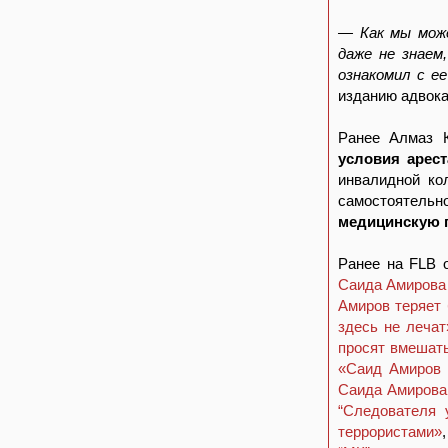
— Как мы може
даже не знаем
ознакомил с е
изданию адвока
Ранее Алмаз К
условия арест
инвалидной ко
самостоятель
медицинскую
Ранее на FLB 
Саида Амирова
Амиров теряет 
здесь не лечат
просят вмешат
«Саид Амиров 
Саида Амирова 
“Следователя 
террористами»