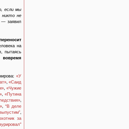
, если мы
с никто не
, — заявил
переносит
еловека на
л, пытаясь
т вовремя
мирова:
«У
ат»
,
«Саид
м»
,
«Чужие
»
,
«Путина
следствия»
,
»
,
“В деле
 выпустим”
,
хотник за
зурировал”