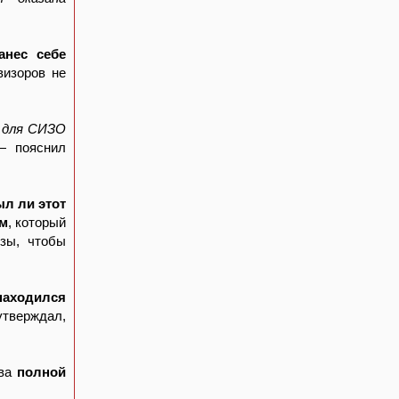
анес себе
визоров не
ы для СИЗО
— пояснил
ыл ли этот
ом
, который
езы, чтобы
находился
утверждал,
ова
полной