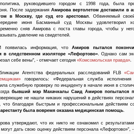
 политика, руководившего городом с 1998 года, была пр
юня. После задержания
Амирова вертолетом доставили в аэ
том в Москву, где суд его арестовал
. Обвиняемый свое
середине июня Басманный суд Москвы удовлетворил хо
временно сняв Амирова с поста главы города, чтобы у не
азывать давление на свидетелей.
И появилась информация, что
Амиров пытался покончи
м в следственном изоляторе «Лефортово»
. Однако сам эк
резал себе вены”, - отмечает сегодня
«Комсомольская правда»
.
бликации Агентства федеральных расследований FLB
«Са
емщикам»
говорилось: «Федеральная служба исполнения 
ила служебную проверку по инциденту в начале июня в стол
когда
бывший мэр Махачкалы Саид Амиров попытался п
оверяющие не нашли никаких нарушений в действиях персонал
и, что благодаря быстрым и профессиональным действиям с
у
арестанту была вовремя оказана медицинская помощь
.
рова утверждают, что их никто не ознакомил с результатами
 могут дать свою оценку действиям персонала «Лефортово»”, 