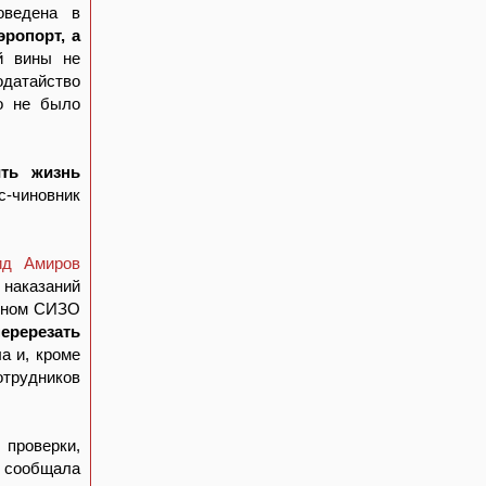
оведена в
ропорт, а
й вины не
датайство
го не было
ть жизнь
с-чиновник
ид Амиров
наказаний
ичном СИЗО
еререзать
а и, кроме
отрудников
 проверки,
- сообщала