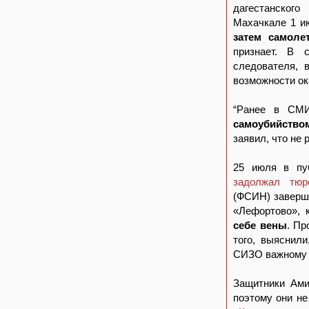
дагестанского
Махачкале 1 и
затем самоле
признает. В 
следователя, 
возможности ок
“Ранее в СМ
самоубийство
заявил, что не 
25 июля в пу
задолжал тюр
(ФСИН) заверш
«Лефортово», 
себе вены
. Пр
того, выяснил
СИЗО важном
Защитники Ами
поэтому они не