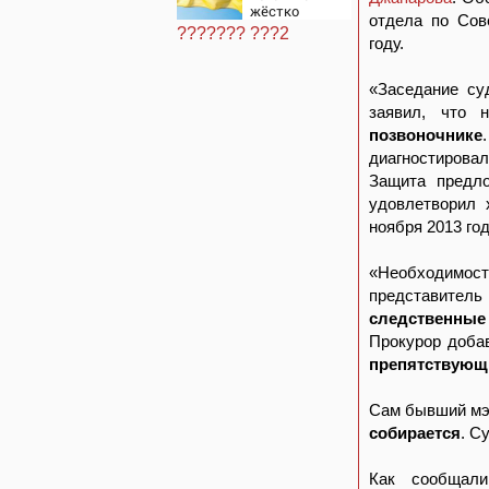
смысла
жёстко
отдела по Сов
ответила
??????? ???2
послу
году.
Украины
«Заседание су
заявил, что 
позвоночнике
диагностирова
Защита предло
удовлетворил 
ноября 2013 год
«Необходимость
представител
следственные
Прокурор доба
препятствующ
Сам бывший мэ
собирается
. С
Как сообщали