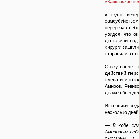
«Кавказская по
«Поздно вече
самоубийством
перерезав себ
увидел, что он
доставили под
хирурги зашили
отправили в сл
Сразу после э
действий пер
смена и инспек
Амиров. Ревизо
должен был дел
Источники изд
несколько дней
— В ходе слу
Амировым себе
быстрым и п