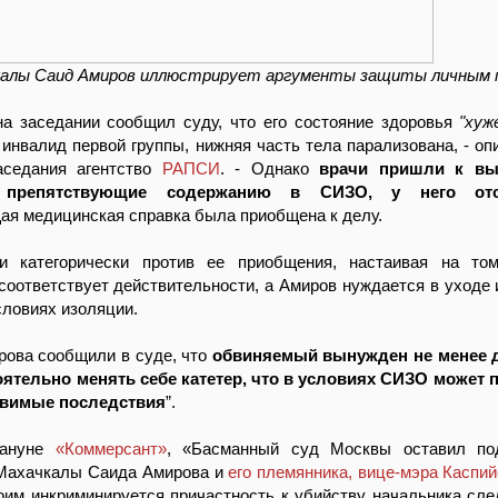
калы Саид Амиров иллюстрирует аргументы защиты личным 
а заседании сообщил суду, что его состояние здоровья
"хуж
н инвалид первой группы, нижняя часть тела парализована, - оп
аседания агентство
РАПСИ
. - Однако
врачи пришли к вы
, препятствующие содержанию в СИЗО, у него отс
я медицинская справка была приобщена к делу.
 категорически против ее приобщения, настаивая на том
соответствует действительности, а Амиров нуждается в уходе 
словиях изоляции.
рова сообщили в суде, что
обвиняемый вынужден не менее д
оятельно менять себе катетер, что в условиях СИЗО может 
авимые последствия
”.
кануне
«Коммерсант»
, «Басманный суд Москвы оставил по
Махачкалы Саида Амирова и
его племянника, вице-мэра Каспи
оим инкриминируется причастность к убийству начальника сле