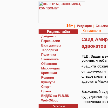
16+
|
|
Редакция
Ссылки
Криминал »
Разделы сайта
Дайджест
Саид Амир
Персоналии
адвокатов
База данных
Терроризм
Политика
FLB: Защита э
Экономика
усилия, чтобы
Общество
«Защита обжал
Macc-медиа
от должности
Криминал
следователя в 
Религия
адвоката Марка
Культура
Спорт
Право
Басманный суд
ВИДЕО на FLB.RU
суд удовлетвор
Web-Обзор
пресечения на т
Регионы