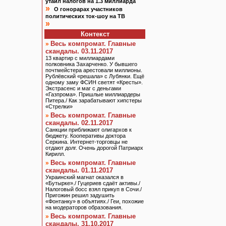
утаил налогов на 1.3 миллиарда
»
О гонорарах участников
политических ток-шоу на ТВ
»
Контекст
Весь компромат. Главные
»
скандалы. 03.11.2017
13 квартир с миллиардами
полковника Захарченко. У бывшего
почтмейстера арестовали миллионы.
Рублёвский «решала» с Лубянки. Ещё
одному заму ФСИН светят «Кресты».
Экстрасенс и маг с деньгами
«Газпрома». Пришлые миллиардеры
Питера./ Как зарабатывают хипстеры
«Стрелки»
Весь компромат. Главные
»
скандалы. 02.11.2017
Санкции приближают олигархов к
бюджету. Кооперативы доктора
Серкина. Интернет-торговцы не
отдают долг. Очень дорогой Патриарх
Кирилл.
Весь компромат. Главные
»
скандалы. 01.11.2017
Украинский магнат оказался в
«Бутырке»./ Гуцериев сдаёт активы./
Налоговый босс взял прикуп в Сочи./
Пригожин решил задушить
«Фонтанку» в объятиях./ Геи, похожие
на модераторов образования.
Весь компромат. Главные
»
скандалы. 31.10.2017