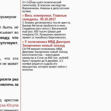
От Собчак ушёл политический
гипнотизёр. В поисках наследства
Вороненкова. Алмазы в депутатском
кулаке.
Весь компромат. Главные
»
примером
скандалы. 30.10.2017
С Блажко договорились после ареста.
Банкир Фетисов пробуется в кино.
е быть не
Сердюков расстался с Васильевой
ещё раз. 500 тысяч Шакро для
исывает во
генерала СК. Лукашенко прилетел
воду, что
привет от покойного Березовского.
У полковника МВД Дмитрия
»
утствуют
.
Захарченко новый эпизод
СК РФ вменил полковнику МВД
Дмитрию Захарченко новый эпизод
взяточничества – новогодние
, что это
каникулы в Сочи за 800 тыс. рублей.
Арест продлен до 8 декабря, а 2
и не может
ноября решится судьба его
имущества, которое может пойти с
молотка
есяти раз
повлечь за
д арестом
йска Юсупа
дственного