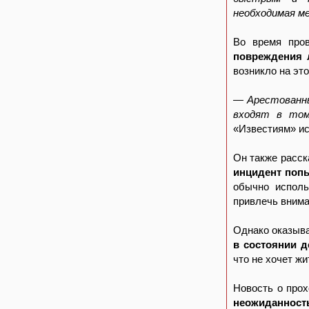
необходимая м
Во время про
повреждения 
возникло на это
— Арестованны
входят в том
«Известиям» и
Он также расск
инцидент попы
обычно исполь
привлечь внима
Однако оказыва
в состоянии д
что не хочет жи
Новость о про
неожиданност