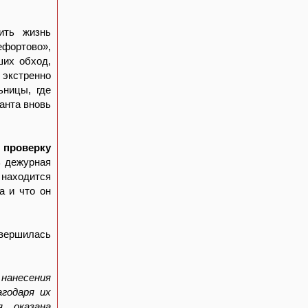
ить жизнь
ефортово»,
ших обход,
 экстренно
ьницы, где
анта вновь
 проверку
ь дежурная
 находится
а и что он
вершилась
нанесения
годаря их
 оказана