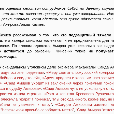
м оценить действия сотрудников СИЗО по данному случаю
, что кто-то назначил проверку и она уже завершилась. На
е результатами, хотя сделать это прямо обязывает закон
т Амирова Алмаз Казиев.
азиев рассказывал о том, что его
подзащитный тяжело 
а
: его камера слишком маленькая и не предназначена для ч
ляске. По словам адвоката, Амиров уже несколько раз пада
но дотянуться до раковины. Чиновник также
не получае
 помощь
».
о скандальном уголовном деле экс-мэра Махачкалы Саида А
 ищут острые предметы»
,
«Мэру светит «прокурорский компром
бойцов и свидетелей»
,
«Арест продлен с хорошим настроение
»
,
«Саид Амиров уходит из заключения через приемный покой
ься в судьбу Амирова»
,
«Саид Амиров чуть не ускользнул от 
рвется из-под стражи»
,
«Рога и копыта» Кровавого Рузвельта
блеснула “фара” Япончика”
,
“Мы отсюда никого, кроме вас, не
убили из уважения к мэру”
,
«Саидом Амировым замется «о
,
“Невежливая просьба освободить место”
,
“Саид Амиров “отцен