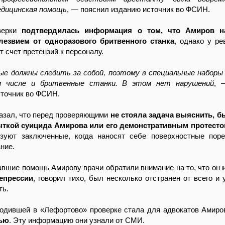
едицинская помощь
, — пояснил изданию источник во ФСИН.
верки
подтвердилась информация о том, что Амиров н
лезвием от одноразового бритвенного станка
, однако у ре
т счет претензий к персоналу.
е должны следить за собой, поэтому в специальные набор
 числе и бритвенные станки. В этом нет нарушений
, 
сточник во ФСИН.
азал, что перед проверяющими
не стояла задача выяснить, б
ткой суицида Амирова или его демонстративным протест
зуют заключенные, когда наносят себе поверхностные пор
ние.
вшие помощь Амирову врачи обратили внимание на то, что он
епрессии
, говорил тихо, был несколько отстранен от всего и 
ть.
ходившей в «Лефортово» проверке стала для адвокатов Амир
ью
. Эту информацию они узнали от СМИ.