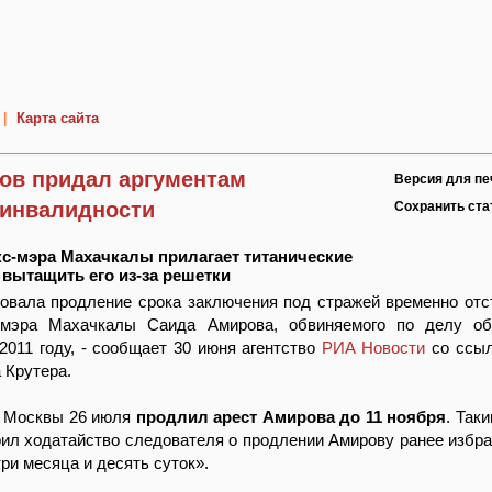
|
Карта сайта
ов придал аргументам
Версия для пе
 инвалидности
Сохранить ст
кс-мэра Махачкалы прилагает титанические
 вытащить его из-за решетки
овала продление срока заключения под стражей временно отс
 мэра Махачкалы Саида Амирова, обвиняемого по делу об
2011 году, - сообщает 30 июня агентство
РИА Новости
со ссыл
 Крутера.
 Москвы 26 июля
продлил арест Амирова до 11 ноября
. Так
ил ходатайство следователя о продлении Амирову ранее избр
ри месяца и десять суток».