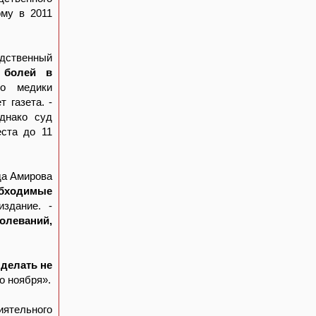
ому в 2011
едственный
 болей в
о медики
т газета. -
днако суд
еста до 11
да Амирова
бходимые
издание. -
олеваний,
 делать не
о ноября».
ятельного