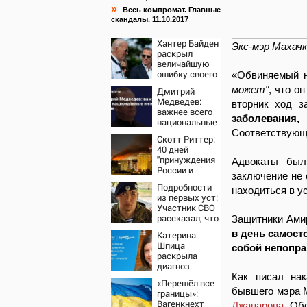
»
Весь компромат. Главные
скандалы. 11.10.2017
Хантер Байден
Экс-мэр Махач
раскрыл
величайшую
ошибку своего
«Обвиняемый н
отца:
может"
, что о
Дмитрий
бездействие
Медведев:
вторник ход з
против
важнее всего
Трампа
заболевания
национальные
интересы
Соответствующа
Скотт Риттер:
России
40 дней
"принуждения
Адвокаты были
России и
заключение не 
Путина" резко
Подробности
приблизили
находиться в у
из первых уст:
крах режима
Участник СВО
Зеленского
рассказал, что
Защитники Ами
спасло его в
в день самост
Катерина
схватке с
Шпица
собой непопр
медведем
раскрыла
диагноз
новорожденного
Как писал на
«Перешёл все
сына: больше
бывшего мэра 
границы»:
молчать нет
Вагенкнехт
Джапарова
. Об