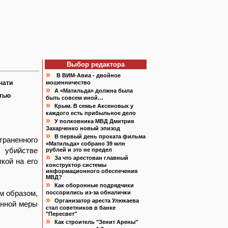
Выбор редактора
»
В ВИМ-Авиа - двойное
чати
мошенничество
»
А «Матильда» должна была
атью
быть совсем иной…
»
Крым. В семье Аксеновых у
каждого есть прибыльное дело
»
У полковника МВД Дмитрия
Захарченко новый эпизод
»
В первый день проката фильма
траненного
«Матильда» собрано 39 млн
 убийстве
рублей и это не предел
»
За что арестован главный
кой на его
конструктор системы
информационного обеспечения
МВД?
»
Как оборонные подрядчики
им образом,
поссорились из-за обналички
»
Организатор ареста Улюкаева
анной меры
стал советников в банке
"Пересвет"
»
Как строитель "Зенит Арены"