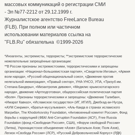
массовых коммуникаций о регистрации СМИ
- Эл №77-2212 от 29.12.1999 г.
Журналистское агентство FreeLance Bureau
(FLB). При полном или частичном
использовании материалов ссылка на
"FLB.Ru" обязательна ©1999-2026
*Иноагенты, экстремисты, террористы; **экстремистские террористические
нежелательные запрещённые организации:
**В России признаны экстремистскими, террористическими и запрещены
организации: «Национал-большевистская партия», «Свидетели Иеговы», «Армия
воли народа», «Русский общенациональный союз», «Движение против
нелегальной иммиграции», «Правый сектор», УНА-УНСО, УПА, «Тризуб им.
Степана Бандеры», «Мизантропик дивижн», «Меджлис крымскотатарского
народа», движение «Артподготовка», общероссийская политическая партия
«Воля». Признаны террористическими и запрещены: «Движение Талибан»,
«Имарат Кавказ», «Исламское государство» (ИГ, ИГИЛ), Джебхад-ан-Нусра,
«АУМ Синрике», «Братья-мусульмане», «Аль-Каида в странах исламского
Магриба», The Khodorkovsky Foundation, «Антивоенный комитет России», Фонд
борьбы с коррупцией (ФБК/ Anti-Corruption Foundation (ACF), Free Russia
Foundation (фонд «Свободная Россия», США), «Форум свободной России»
(Литва), Укронацистское объединение «Aзов» (Батальон Азов; Полк Азов),
Легион «Свобода России» (ЛСР), «Русский Добровольческий Корпус» (РДК)