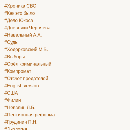
#Хроника СВО
#Как это было
#Дело Юкоса
#Дневники Черняева
#Навальный А.А.
#Суды
#Ходорковский М.Б.
#Выборы
#Орёл криминальный
#Компромат
#Отсчёт предателей
#English version
#США
#Филин
#Невзлин Л.Б.
#Пенсионная реформа
#Грудинин П.Н.
#Экология