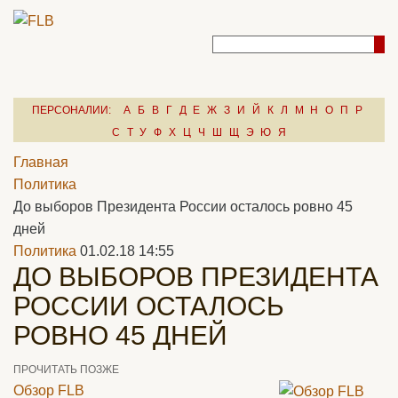
ПЕРСОНАЛИИ:
А
Б
В
Г
Д
Е
Ж
З
И
Й
К
Л
М
Н
О
П
Р
С
Т
У
Ф
Х
Ц
Ч
Ш
Щ
Э
Ю
Я
Главная
Политика
До выборов Президента России осталось ровно 45
дней
Политика
01.02.18 14:55
ДО ВЫБОРОВ ПРЕЗИДЕНТА
РОССИИ ОСТАЛОСЬ
РОВНО 45 ДНЕЙ
ПРОЧИТАТЬ ПОЗЖЕ
Обзор FLB