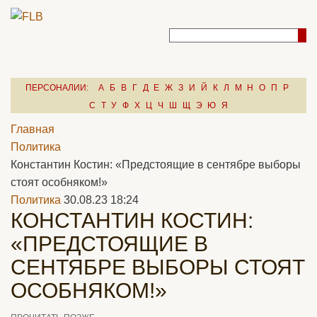
ПЕРСОНАЛИИ:
А
Б
В
Г
Д
Е
Ж
З
И
Й
К
Л
М
Н
О
П
Р
С
Т
У
Ф
Х
Ц
Ч
Ш
Щ
Э
Ю
Я
Главная
Политика
Константин Костин: «Предстоящие в сентябре выборы
стоят особняком!»
Политика
30.08.23 18:24
КОНСТАНТИН КОСТИН:
«ПРЕДСТОЯЩИЕ В
СЕНТЯБРЕ ВЫБОРЫ СТОЯТ
ОСОБНЯКОМ!»