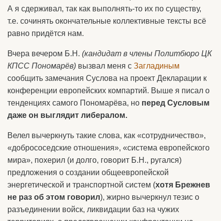
А я сдерживал, так как выполнять-то их по существу,
т.е. сочинять окончательные коллективные тексты всё
равно придётся нам.
Вчера вечером Б.Н.
(кандидат в члены Политбюро ЦК
КПСС Пономарёв)
вызвал меня с
Загладиным
сообщить замечания Суслова на проект Декларации к
конференции европейских компартий. Выше я писал о
тенденциях самого Пономарёва, но
перед Сусловым
даже он выглядит либералом.
Велел вычеркнуть такие слова, как «сотрудничество»,
«добрососедские отношения», «система европейского
мира», похерил (и долго, говорит Б.Н., ругался)
предложения о создании общеевропейской
энергетической и транспортной систем (
хотя Брежнев
не раз об этом говорил
), жирно вычеркнул тезис о
разъединении войск, ликвидации баз на чужих