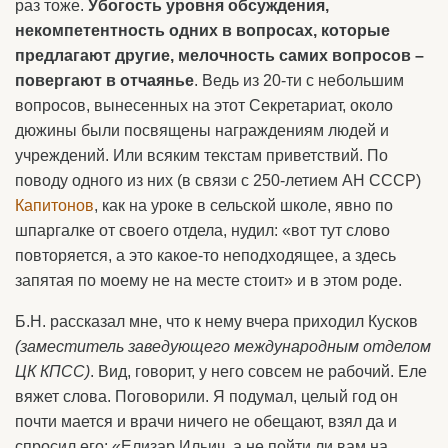
раз тоже.
Убогость уровня обсуждения,
некомпетентность одних в вопросах, которые
предлагают другие, мелочность самих вопросов –
повергают в отчаянье
. Ведь из 20-ти с небольшим
вопросов, вынесенных на этот Секретариат, около
дюжины были посвящены награждениям людей и
учреждений. Или всяким текстам приветствий. По
поводу одного из них (в связи с 250-летием АН СССР)
Капитонов
, как на уроке в сельской школе, явно по
шпаргалке от своего отдела, нудил: «вот тут слово
повторяется, а это какое-то неподходящее, а здесь
запятая по моему не на месте стоит» и в этом роде.
Б.Н. рассказал мне, что к нему вчера приходил Кусков
(заместитель заведующего международным отделом
ЦК КПСС)
. Вид, говорит, у него совсем не рабочий. Еле
вяжет слова. Поговорили. Я подумал, целый год он
почти мается и врачи ничего не обещают, взял да и
спросил его: «Елизар Ильич, а не пойти ли вам на