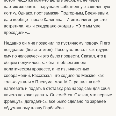
потом, надо же кому-то делать реформу, не через
партию же опять - нарушаем собственную заявленную
логику. Однако, пост замазан Подгорным, Брежневым,
да и вообще - после Калинина... И интеллигенция это
встретила, как и следовало ожидать: «Это мы уже
проходили»...
Недавно он мне позвонил по пустячному поводу. Я его
поздравил (без эпитетов). Посочувствовал: как трудно
ему по человечески это было провести. Сказал, что в
общем получилось как бы - в объективном
политическом процессе, а не из личностных
соображений. Рассказал, что ходило по Москве, как
только узнали о Пленуме: мол, М.С. решил на всё
наплевать и подать в отставку, раз народ сам для себя
ничего не хочет делать. Он смеётся. Сказал, что первые
французы догадались: всё было сделано по заранее
обдуманному плану Горбачёва...