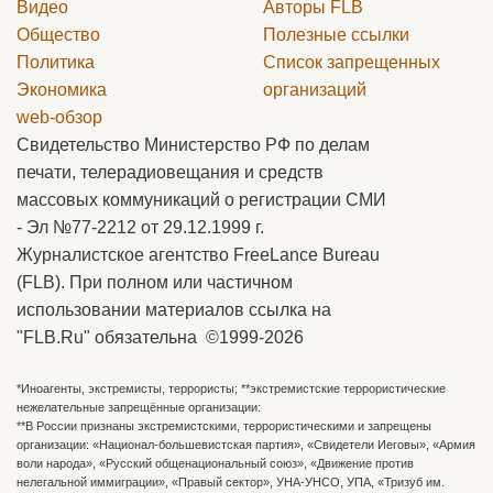
Видео
Авторы
FLB
Общество
Полезные ссылки
Политика
Список запрещенных
Экономика
организаций
web-обзор
Свидетельство Министерство РФ по делам
печати, телерадиовещания и средств
массовых коммуникаций о регистрации СМИ
- Эл №77-2212 от 29.12.1999 г.
Журналистское агентство FreeLance Bureau
(FLB). При полном или частичном
использовании материалов ссылка на
"FLB.Ru" обязательна ©1999-2026
*Иноагенты, экстремисты, террористы; **экстремистские террористические
нежелательные запрещённые организации:
**В России признаны экстремистскими, террористическими и запрещены
организации: «Национал-большевистская партия», «Свидетели Иеговы», «Армия
воли народа», «Русский общенациональный союз», «Движение против
нелегальной иммиграции», «Правый сектор», УНА-УНСО, УПА, «Тризуб им.