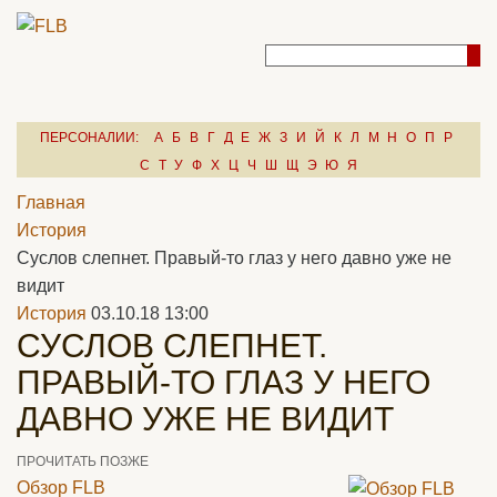
ПЕРСОНАЛИИ:
А
Б
В
Г
Д
Е
Ж
З
И
Й
К
Л
М
Н
О
П
Р
С
Т
У
Ф
Х
Ц
Ч
Ш
Щ
Э
Ю
Я
Главная
История
Суслов слепнет. Правый-то глаз у него давно уже не
видит
История
03.10.18 13:00
СУСЛОВ СЛЕПНЕТ.
ПРАВЫЙ-ТО ГЛАЗ У НЕГО
ДАВНО УЖЕ НЕ ВИДИТ
ПРОЧИТАТЬ ПОЗЖЕ
Обзор FLB