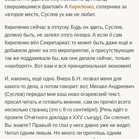
свершившимся фактом!» А
Кириленко
, соперника за
«второе место, Суслов ух как не любит.
Кириленко сейчас в отпуску. Будь он здесь, Суслов,
должно быть, не затеял этого позора. А если б сам
Кириленко вёл Секретариат, то может быть даже ещё и
добавили денег на это мероприятие, а присутствующие
так же поддакивали бы, как они делали сейчас, только
«наоборот». Вот вам и вся принципиальная экономия!
И, наконец, ещё одно. Вчера Б.Н. позвал меня для
какого-то дела, а потом говорит: вот, Михаил Андреевич
(Суслов) передал мне ваш ново-огаревский текст,
просил читать и готовить мнение, сам он прочёл всего
несколько страниц (это с 8-го сентября!). [Речь идёт о
проекте Отчётного доклада к XXV съезду]. Он слепнет.
Вы знаете? Правый-то глаз у него давно уже не видит.
Читал одним левым. Но много ли прочтёшь одним