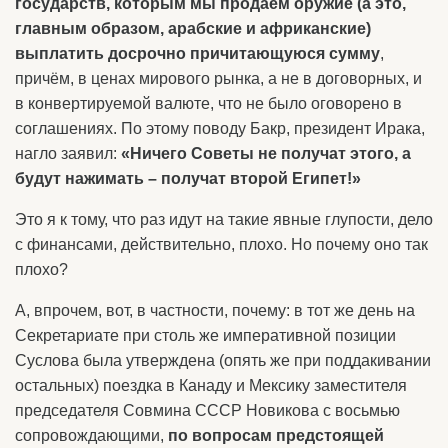
государств, которым мы продаём оружие (а это,
главным образом, арабские и африканские)
выплатить досрочно причитающуюся сумму
,
причём, в ценах мирового рынка, а не в договорных, и
в конвертируемой валюте, что не было оговорено в
соглашениях. По этому поводу Бакр, президент Ирака,
нагло заявил:
«Ничего Советы не получат этого, а
будут нажимать – получат второй Египет!»
Это я к тому, что раз идут на такие явные глупости, дело
с финансами, действительно, плохо. Но почему оно так
плохо?
А, впрочем, вот, в частности, почему: в тот же день на
Секретариате при столь же императивной позиции
Суслова была утверждена (опять же при поддакивании
остальных) поездка в Канаду и Мексику заместителя
председателя Совмина СССР Новикова с восьмью
сопровождающими,
по вопросам предстоящей