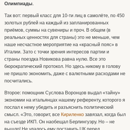
Олимпиады
.
Так вот: первый класс для 10-ти лиц в самолёте, по 450
золотых рублей на каждый из запланированных
приёмов, суммы на сувениры и проч. В общем (в
реальных ценностях для страны) это не меньше, чем
наше несчастное мероприятие на «красный пояс» в
Италии. Зато с точки зрения интересов партии и
страны поездка Новикова равна нулю. Все это
бюрократический протокол. Но здесь никому в голову
не пришло экономить, даже с валютными расходами не
посчитались.
Второе: помощник Суслова Воронцов выдал «тайну»
экономии на итальянцах нашему референту, которого я
послал к нему убедить и разъяснить политический
смысл. «Это, говорит, все
Кириленко
завязал, когда был
на съезде ИКП. Он наобещал Берлингуэру. Но – не
вышло! Не удалось ему поставить ЦК перед