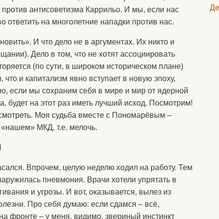
Де
 против антисоветизма Каррильо. И мы, если нас
 ответить на многолетние нападки против нас.
новить». И что дело не в аргументах. Их никто и
ещании). Дело в том, что не хотят ассоциировать
оряется (по сути, в широком историческом плане)
 что и капитализм явно вступает в новую эпоху,
но, если мы сохраним себя в мире и мир от ядерной
, будет на этот раз иметь лучший исход. Посмотрим!
осмотреть. Моя судьба вместе с Пономарёвым –
 «нашем» МКД, т.е. мелочь.
М
асался. Впрочем, целую неделю ходил на работу. Тем
наружилась пневмония. Врачи хотели упрятать в
гивания и угрозы. И вот, оказывается, вылез из
олезни. Про себя думаю: если сдамся – всё,
на фронте – у меня, видимо, звериный инстинкт