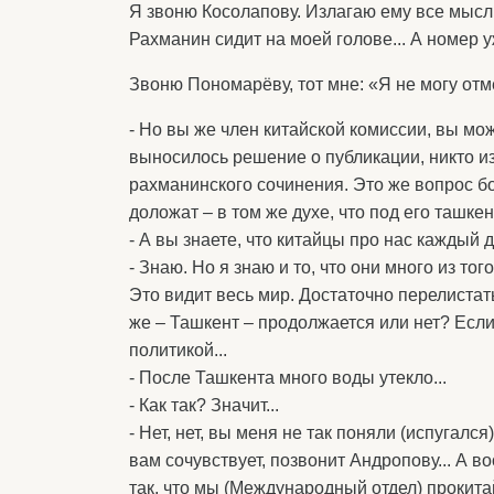
Я звоню Косолапову. Излагаю ему все мыс
Рахманин сидит на моей голове... А номер 
Звоню Пономарёву, тот мне: «Я не могу от
- Но вы же член китайской комиссии, вы мож
выносилось решение о публикации, никто из
рахманинского сочинения. Это же вопрос бо
доложат – в том же духе, что под его ташке
- А вы знаете, что китайцы про нас каждый
- Знаю. Но я знаю и то, что они много из тог
Это видит весь мир. Достаточно перелистат
же – Ташкент – продолжается или нет? Если
политикой...
- После Ташкента много воды утекло...
- Как так? Значит...
- Нет, нет, вы меня не так поняли (испугалс
вам сочувствует, позвонит Андропову... А 
так, что мы (Международный отдел) прокита