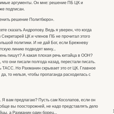
лимые аргументы. Он мне: решение ПБ ЦК и
уже подписан.
менить решение Политбюро».
ете сказать Андропову. Ведь я уверен, что когда
 Секретарей ЦК и членов ПБ не прочитал этого
льшой политики. И не дай Бог, если Брежневу
нтскую линию подводят мину...
 день пишут? А какая плохая речь китайца в ООН?
о, что они писали полгода назад, перестали писать.
ь ТАСС. Но Рахманин скрывает это от ЦК. Главное
 да, то нельзя, чтобы пропаганда расходилась с
я). Я вам предлагаю? Пусть сам Косолапов, если он
вообще вы поосторожней, не надо представлять дело
йцы, а Рахманин один борец...