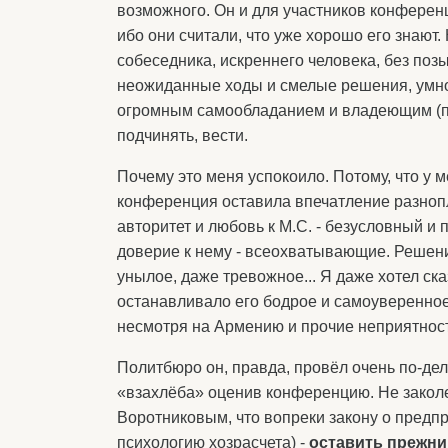
возможного. Он и для участников конферен
ибо они считали, что уже хорошо его знают.
собеседника, искреннего человека, без поз
неожиданные ходы и смелые решения, умного
огромным самообладанием и владеющим (пл
подчинять, вести.
Почему это меня успокоило. Потому, что у м
конференция оставила впечатление разноп
авторитет и любовь к М.С. - безусловный и 
доверие к нему - всеохватывающие. Решения
унылое, даже тревожное... Я даже хотел ска
останавливало его бодрое и самоуверенное
несмотря на Армению и прочие неприятнос
Политбюро он, правда, провёл очень по-дел
«взахлёба» оценив конференцию. Не закол
Воротниковым, что вопреки закону о предпр
психологию хозрасчета) -
оставить прежний