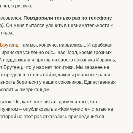
нет, я рискую.
ресовался.
Повздорили только раз по телефону
р). Он меня пытался уличить в невнимательности к
 нам...
Брутенц
, там мы, конечно, нарвались... И арабская
иранская усиленно обс... нас. Мол, кроме грозных
ША поддержали и прикрыли своего союзника Израиль,
ит Брутенц, что у нас нет политики. Мы заранее не
ких пределов готовы пойти; каковы реальные наши
овность бороться) у наших союзников. Единственная
асолить» американцам.
ток. Он, как я уже писал, добился того, что
пунктом – опубликовать в «Коммунисте» статью на
которой на этот раз отказались присоединиться