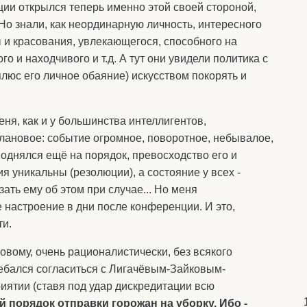
ции открылся теперь именно этой своей стороной,
 Но знали, как неординарную личность, интересного
ы и красования, увлекающегося, способного на
 и находчивого и т.д. А тут они увидели политика с
юс его личное обаяние) искусством покорять и
еня, как и у большинства интеллигентов,
лановое: событие огромное, поворотное, небывалое,
поднялся ещё на порядок, превосходство его и
 уникальны (резолюции), а состояние у всех -
зать ему об этом при случае... Но меня
 настроение в дни после конференции. И это,
ти.
овому, очень рационалистически, без всякого
ебался согласиться с Лигачёвым-Зайковым-
иятии (ставя под удар дискредитации всю
 порядок отправки горожан на уборку. Ибо -