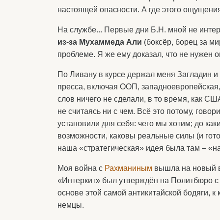
настоящей опасности. А где этого ощущения 
На службе... Первые дни Б.Н. мной не инте
из-за Мухаммеда Али
(боксёр, борец за ми
проблеме. Я же ему доказал, что не нужен он
По Ливану в курсе держал меня Загладин и
пресса, включая ООП, западноевропейская, 
слов ничего не сделали, в то время, как С
не считаясь ни с чем. Всё это потому, говор
установили для себя: чего мы хотим; до ка
возможности, каковы реальные силы (и гот
наша «стратегическая» идея была там – «н
Моя война с
Рахманиным
вышла на новый ви
«Интеркит» был утверждён на Политбюро с 
основе этой самой антикитайской бодяги, к 
немцы.