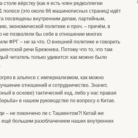
 столе вёрстку (как я есть член редколлегии
1 полосе (это около 66 машинописных страниц) идёт
ста посвящены внутренним делам, партийным,
ю, экономической политике и проч. – причём, в
о не позволяли бы себе в отношении многих
или ФРГ – ни за что. О внешней политике и говорить
кентской речи Брежнева. Потому что то, что там
ждый читатель только удивится: как можно было
.
погряз в альянсе с империализмом, как можно
лучшение отношений и сотрудничество. Значит,
ный в основе) тактический ход, либо у нас правая
 «борьба» в нашем руководстве по вопросу о Китае.
е – не покончено ли с Ташкентом?! Китай же
ть ещё большим разоблачением наших внутренних