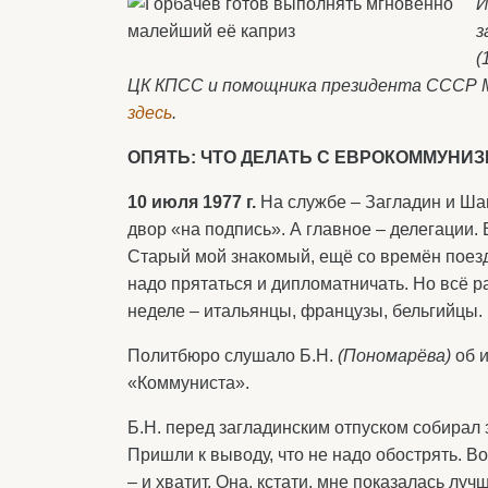
И
з
(
ЦК КПСС и помощника президента СССР Мих
здесь
.
ОПЯТЬ: ЧТО ДЕЛАТЬ С ЕВРОКОММУНИ
10 июля 1977 г.
На службе – Загладин и Шап
двор «на подпись». А главное – делегации.
Старый мой знакомый, ещё со времён поезд
надо прятаться и дипломатничать. Но всё р
неделе – итальянцы, французы, бельгийцы.
Политбюро слушало Б.Н.
(Пономарёва)
об и
«Коммуниста».
Б.Н. перед загладинским отпуском собирал 
Пришли к выводу, что не надо обострять. В
– и хватит. Она, кстати, мне показалась луч