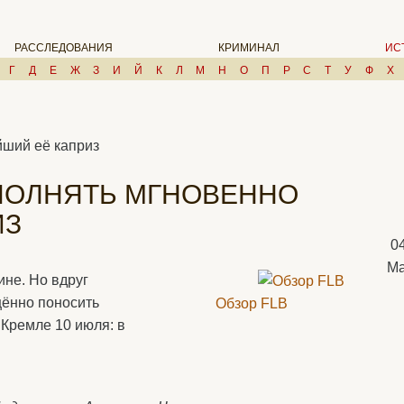
РАССЛЕДОВАНИЯ
КРИМИНАЛ
ИС
Г
Д
Е
Ж
З
И
Й
К
Л
М
Н
О
П
Р
С
Т
У
Ф
Х
йший её каприз
ПОЛНЯТЬ МГНОВЕННО
ИЗ
0
Ма
ине. Но вдруг
ённо поносить
Обзор FLB
 Кремле 10 июля: в