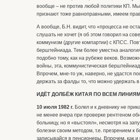
вообще – не против любой политики КП. Мы
признают тоже равноправными, имеем право
А вообще, Б.Н. видит, что «процесса не оста
слушать не хочет (я об этом говорил на сов
коммунизм (другие компартии) с КПСС. Повт
берштейниада. Тем более уместна аналогия,
подобно тому, как на рубеже веков. Возмож
войны, эта, коммунистическая берштейниада
Впрочем, мне-то уж, наверно, не удастся п
держать за фалды то, что можно удержать в
ИДЁТ ДОЛБЁЖ КИТАЯ ПО ВСЕМ ЛИНИЯ
10 июля 1982 г.
Болел и к дневнику не прик
не менее вчера при проверке рентгеном об
больницу, но я «выстоял», несмотря на запу
болезни своим методом, т.е. презрением к б
записывайся в пенсионеры. Впрочем, как и 