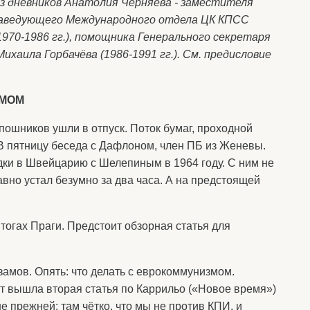
з дневников Анатолия Черняева - заместителя
аведующего Международного отдела ЦК КПСС
1970-1986 гг.), помощника Генерального секретаря
аила Горбачёва (1986-1991 гг.). См. предисловие
ЗМОМ
ошников ушли в отпуск. Поток бумаг, проходной
 В пятницу беседа с Дафлоном, член ПБ из Женевы.
ки в Швейцарию с Шелепиным в 1964 году. С ним не
авно устал безумно за два часа. А на предстоящей
тогах Праги. Предстоит обзорная статья для
замов. Опять: что делать с еврокоммунизмом.
от вышла вторая статья по Каррильо («Новое время»)
ше прежней: там чётко, что мы не против КПИ, и