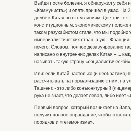
Выйдя после болезни, я обнаружил у себя на
«Коммуниста») и опять пришёл в ужас. На 2
долбёж Китая по всем линиям. Две три тек
конституционным, экономическому положени
таком разухабистом стиле, что мы подобног
империалистических стран, а уж – Франции 
нечего. Словом, полное дезавуирование таш
написано о внутренних делах Китая – ... ка
называть такую страну «социалистической»
Или: если Китай настолько (и необратимо) 
рассчитывать на нормализацию с ним, на у
Ташкент, - это либо конъюнктурный (лицемер
рука не знает, что делает левая, либо идёт
Первый вопрос, который возникает на Запад
получит полное оправдание, чтобы ответи
порядков и «гегемонизма».