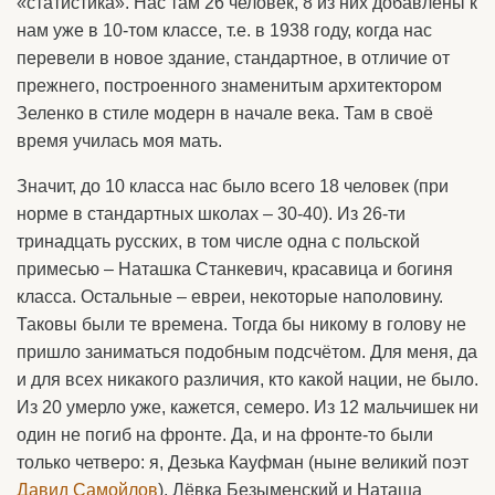
«статистика». Нас там 26 человек, 8 из них добавлены к
нам уже в 10-том классе, т.е. в 1938 году, когда нас
перевели в новое здание, стандартное, в отличие от
прежнего, построенного знаменитым архитектором
Зеленко в стиле модерн в начале века. Там в своё
время училась моя мать.
Значит, до 10 класса нас было всего 18 человек (при
норме в стандартных школах – 30-40). Из 26-ти
тринадцать русских, в том числе одна с польской
примесью – Наташка Станкевич, красавица и богиня
класса. Остальные – евреи, некоторые наполовину.
Таковы были те времена. Тогда бы никому в голову не
пришло заниматься подобным подсчётом. Для меня, да
и для всех никакого различия, кто какой нации, не было.
Из 20 умерло уже, кажется, семеро. Из 12 мальчишек ни
один не погиб на фронте. Да, и на фронте-то были
только четверо: я, Дезька Кауфман (ныне великий поэт
Давид Самойлов
), Лёвка Безыменский и Наташа