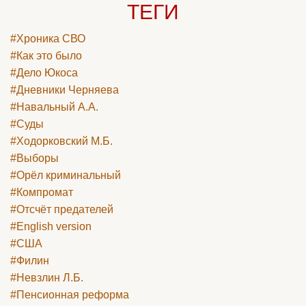
ТЕГИ
#Хроника СВО
#Как это было
#Дело Юкоса
#Дневники Черняева
#Навальный А.А.
#Суды
#Ходорковский М.Б.
#Выборы
#Орёл криминальный
#Компромат
#Отсчёт предателей
#English version
#США
#Филин
#Невзлин Л.Б.
#Пенсионная реформа