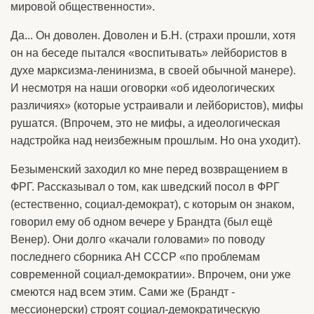
мировой общественности».
Да... Он доволен. Доволен и Б.Н. (страхи прошли, хотя
он на беседе пытался «воспитывать» лейбористов в
духе марксизма-ленинизма, в своей обычной манере).
И несмотря на наши оговорки «об идеологических
различиях» (которые устраивали и лейбористов), мифы
рушатся. (Впрочем, это не мифы, а идеологическая
надстройка над неизбежным прошлым. Но она уходит).
Безыменский заходил ко мне перед возвращением в
ФРГ. Рассказывал о том, как шведский посол в ФРГ
(естественно, социал-демократ), с которым он знаком,
говорил ему об одном вечере у Брандта (был ещё
Венер). Они долго «качали головами» по поводу
последнего сборника АН СССР «по проблемам
современной социал-демократии». Впрочем, они уже
смеются над всем этим. Сами же (Брандт -
мессионерски) строят социал-демократическую