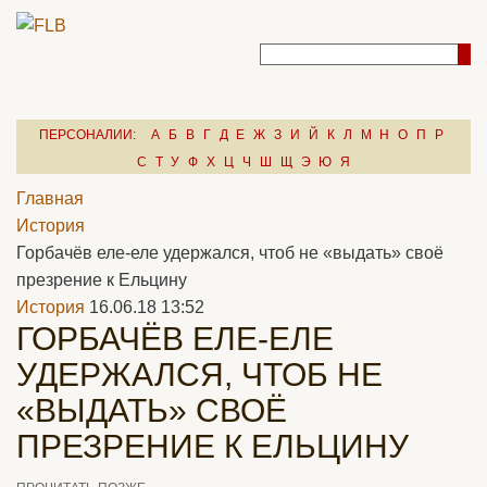
ПЕРСОНАЛИИ:
А
Б
В
Г
Д
Е
Ж
З
И
Й
К
Л
М
Н
О
П
Р
С
Т
У
Ф
Х
Ц
Ч
Ш
Щ
Э
Ю
Я
Главная
История
Горбачёв еле-еле удержался, чтоб не «выдать» своё
презрение к Ельцину
История
16.06.18 13:52
ГОРБАЧЁВ ЕЛЕ-ЕЛЕ
УДЕРЖАЛСЯ, ЧТОБ НЕ
«ВЫДАТЬ» СВОЁ
ПРЕЗРЕНИЕ К ЕЛЬЦИНУ