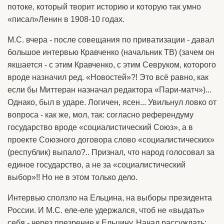
потоке, который творит историю и которую так умно
«писал»Ленин в 1908-10 годах.
М.С. вчера - после совещания по приватизации - давал
большое интервью Кравченко (начальник ТВ) (зачем он
якшается - с этим Кравченко, с этим Севруком, которого
вроде назначил ред. «Новостей»?! Это всё равно, как
если бы Миттеран назначал редактора «Пари-матч»)...
Однако, был в ударе. Логичен, ясен... Увильнул ловко от
вопроса - как же, мол, так: согласно референдуму
государство вроде «социалистический Союз», а в
проекте Союзного договора слово «социалистических»
(республик) выпало?.. Признал, что народ голосовал за
единое государство, а не за «социалистический
выбор»!! Но не в этом только дело.
Интервью сползло на Ельцина, на выборы президента
России. И М.С. еле-еле удержался, чтоб не «выдать»
себя - через презрение к Ельцину. Начал рассуждать: