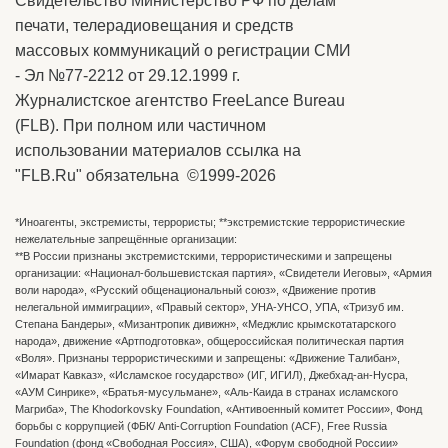
Свидетельство Министерство РФ по делам
печати, телерадиовещания и средств
массовых коммуникаций о регистрации СМИ
- Эл №77-2212 от 29.12.1999 г.
Журналистское агентство FreeLance Bureau
(FLB). При полном или частичном
использовании материалов ссылка на
"FLB.Ru" обязательна ©1999-2026
*Иноагенты, экстремисты, террористы; **экстремистские террористические
нежелательные запрещённые организации:
**В России признаны экстремистскими, террористическими и запрещены
организации: «Национал-большевистская партия», «Свидетели Иеговы», «Армия
воли народа», «Русский общенациональный союз», «Движение против
нелегальной иммиграции», «Правый сектор», УНА-УНСО, УПА, «Тризуб им.
Степана Бандеры», «Мизантропик дивижн», «Меджлис крымскотатарского
народа», движение «Артподготовка», общероссийская политическая партия
«Воля». Признаны террористическими и запрещены: «Движение Талибан»,
«Имарат Кавказ», «Исламское государство» (ИГ, ИГИЛ), Джебхад-ан-Нусра,
«АУМ Синрике», «Братья-мусульмане», «Аль-Каида в странах исламского
Магриба», The Khodorkovsky Foundation, «Антивоенный комитет России», Фонд
борьбы с коррупцией (ФБК/ Anti-Corruption Foundation (ACF), Free Russia
Foundation (фонд «Свободная Россия», США), «Форум свободной России»