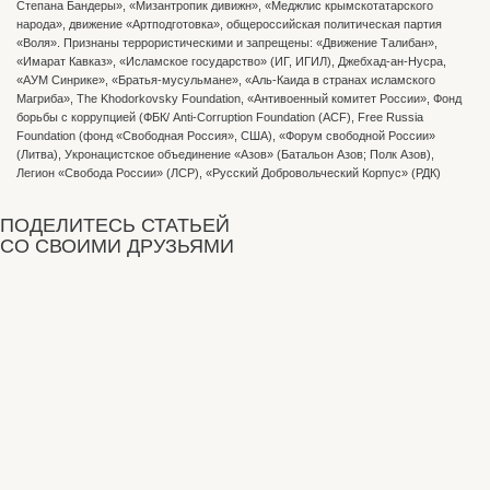
Степана Бандеры», «Мизантропик дивижн», «Меджлис крымскотатарского
народа», движение «Артподготовка», общероссийская политическая партия
«Воля». Признаны террористическими и запрещены: «Движение Талибан»,
«Имарат Кавказ», «Исламское государство» (ИГ, ИГИЛ), Джебхад-ан-Нусра,
«АУМ Синрике», «Братья-мусульмане», «Аль-Каида в странах исламского
Магриба», The Khodorkovsky Foundation, «Антивоенный комитет России», Фонд
борьбы с коррупцией (ФБК/ Anti-Corruption Foundation (ACF), Free Russia
Foundation (фонд «Свободная Россия», США), «Форум свободной России»
(Литва), Укронацистское объединение «Aзов» (Батальон Азов; Полк Азов),
Легион «Свобода России» (ЛСР), «Русский Добровольческий Корпус» (РДК)
ПОДЕЛИТЕСЬ СТАТЬЕЙ
СО СВОИМИ ДРУЗЬЯМИ