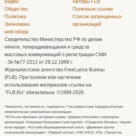
Видео
Авторы
FLB
Общество
Полезные ссылки
Политика
Список запрещенных
Экономика
организаций
web-обзор
Свидетельство Министерство РФ по делам
печати, телерадиовещания и средств
массовых коммуникаций о регистрации СМИ
- Эл №77-2212 от 29.12.1999 г.
Журналистское агентство FreeLance Bureau
(FLB). При полном или частичном
использовании материалов ссылка на
"FLB.Ru" обязательна ©1999-2026
*Иноагенты, экстремисты, террористы; **экстремистские террористические
нежелательные запрещённые организации:
**В России признаны экстремистскими, террористическими и запрещены
организации: «Национал-большевистская партия», «Свидетели Иеговы», «Армия
воли народа», «Русский общенациональный союз», «Движение против
нелегальной иммиграции», «Правый сектор», УНА-УНСО, УПА, «Тризуб им.