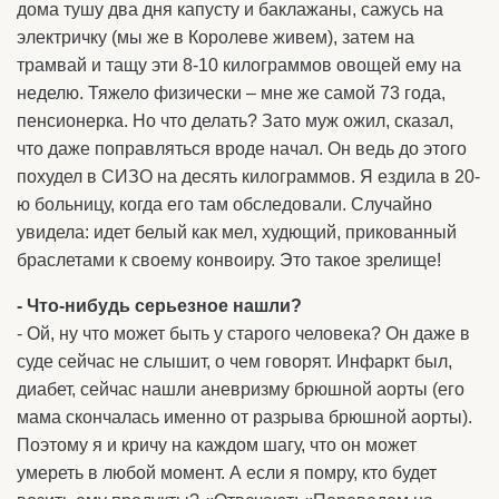
дома тушу два дня капусту и баклажаны, сажусь на
электричку (мы же в Королеве живем), затем на
трамвай и тащу эти 8-10 килограммов овощей ему на
неделю. Тяжело физически – мне же самой 73 года,
пенсионерка. Но что делать? Зато муж ожил, сказал,
что даже поправляться вроде начал. Он ведь до этого
похудел в СИЗО на десять килограммов. Я ездила в 20-
ю больницу, когда его там обследовали. Случайно
увидела: идет белый как мел, худющий, прикованный
браслетами к своему конвоиру. Это такое зрелище!
- Что-нибудь серьезное нашли?
- Ой, ну что может быть у старого человека? Он даже в
суде сейчас не слышит, о чем говорят. Инфаркт был,
диабет, сейчас нашли аневризму брюшной аорты (его
мама скончалась именно от разрыва брюшной аорты).
Поэтому я и кричу на каждом шагу, что он может
умереть в любой момент. А если я помру, кто будет