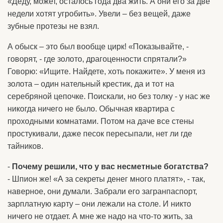
«Деду, может, осталось года два жить. А они его за две
недели хотят угробить». Увели – без вещей, даже
зубные протезы не взял.
А обыск – это был вообще цирк! «Показывайте, -
говорят, - где золото, драгоценности спрятали?»
Говорю: «Ищите. Найдете, хоть покажите». У меня из
золота – один нательный крестик, да и тот на
серебряной цепочке. Поискали, но без толку - у нас же
никогда ничего не было. Обычная квартира с
проходными комнатами. Потом на даче все стены
простукивали, даже песок пересыпали, нет ли где
тайников.
-
Почему решили, что у вас несметные богатства?
- Шпион же! «А за секреты денег много платят», - так,
наверное, они думали. Забрали его загранпаспорт,
зарплатную карту – они лежали на столе. И никто
ничего не отдает. А мне же надо на что-то жить, за