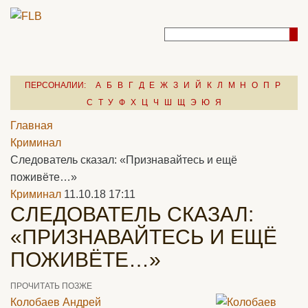
ПЕРСОНАЛИИ:
А
Б
В
Г
Д
Е
Ж
З
И
Й
К
Л
М
Н
О
П
Р
С
Т
У
Ф
Х
Ц
Ч
Ш
Щ
Э
Ю
Я
Главная
Криминал
Cледователь сказал: «Признавайтесь и ещё
поживёте…»
Криминал
11.10.18 17:11
CЛЕДОВАТЕЛЬ СКАЗАЛ:
«ПРИЗНАВАЙТЕСЬ И ЕЩЁ
ПОЖИВЁТЕ…»
ПРОЧИТАТЬ ПОЗЖЕ
Колобаев Андрей