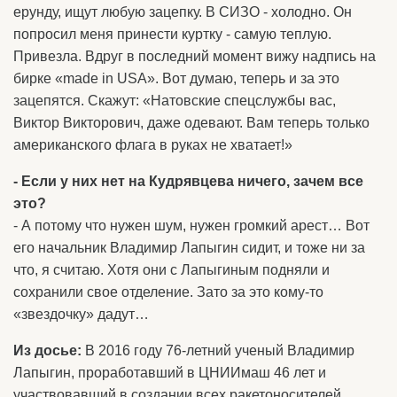
ерунду, ищут любую зацепку. В СИЗО - холодно. Он
попросил меня принести куртку - самую теплую.
Привезла. Вдруг в последний момент вижу надпись на
бирке «made in USA». Вот думаю, теперь и за это
зацепятся. Скажут: «Натовские спецслужбы вас,
Виктор Викторович, даже одевают. Вам теперь только
американского флага в руках не хватает!»
- Если у них нет на Кудрявцева ничего, зачем все
это?
- А потому что нужен шум, нужен громкий арест… Вот
его начальник Владимир Лапыгин сидит, и тоже ни за
что, я считаю. Хотя они с Лапыгиным подняли и
сохранили свое отделение. Зато за это кому-то
«звездочку» дадут…
Из досье:
В 2016 году 76-летний ученый Владимир
Лапыгин, проработавший в ЦНИИмаш 46 лет и
участвовавший в создании всех ракетоносителей,