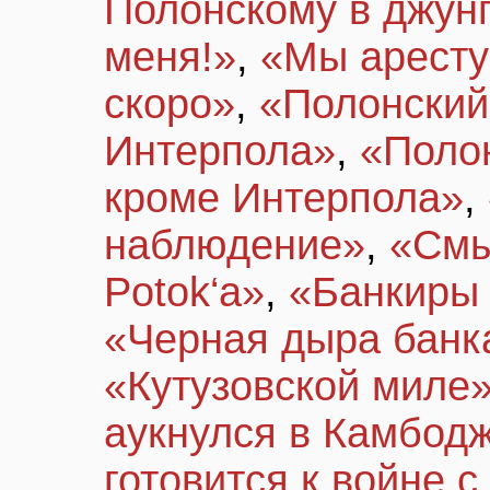
Полонскому в джун
меня!»
,
«Мы аресту
скоро»
,
«Полонский
Интерпола»
,
«Полон
кроме Интерпола»
,
наблюдение»
,
«См
Potok‘а»
,
«Банкиры 
«Черная дыра банк
«Кутузовской миле
аукнулся в Камбод
готовится к войне с