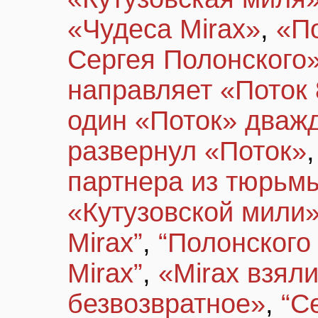
«Чудеса Mirax»
,
«П
Сергея Полонского
направляет «Поток 
один «Поток» дваж
развернул «Поток»
партнера из тюрьм
«Кутузовской мили
Mirax”
,
“Полонского
Mirax”
,
«Mirax взяли
безвозвратное»
,
“С