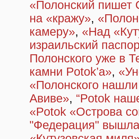
«Полонский пишет С
на «кражу»
,
«Полон
камеру»
,
«Над «Кут
израильский паспо
Полонского уже в Т
камни Potok’а»
,
«Ун
«Полонского нашли 
Авиве»
,
“Potok наш
«Potok «Острова с
"Федерация" вышла 
«Кутузовская миля