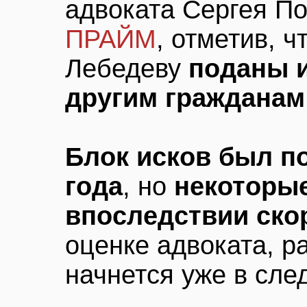
адвоката Сергея По
ПРАЙМ
, отметив, ч
Лебедеву
поданы и
другим гражданам
Блок исков был по
года
, но
некоторые
впоследствии ско
оценке адвоката, р
начнется уже в сл