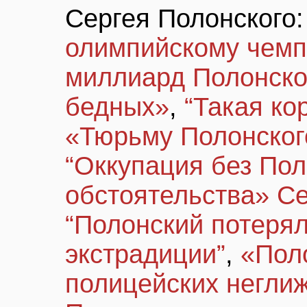
Сергея Полонского
олимпийскому чемп
миллиард Полонско
бедных»
,
“Такая ко
«Тюрьму Полонског
“Оккупация без Пол
обстоятельства» С
“Полонский потерял
экстрадиции”
,
«Пол
полицейских негли