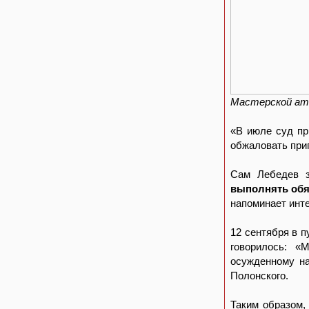
Мастерской ата
«В июле суд пр
обжаловать приг
Сам Лебедев з
выполнять обя
напоминает инт
12 сентября в 
говорилось: «
осужденному на
Полонского.
Таким образом,