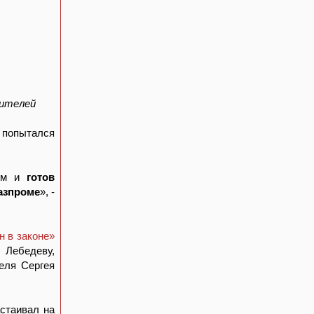
рителей
 попытался
ным и
готов
азпроме
», -
н в законе»
 Лебедеву,
еля Сергея
астаивал на