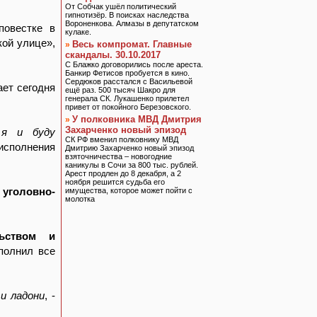
От Собчак ушёл политический
гипнотизёр. В поисках наследства
Вороненкова. Алмазы в депутатском
повестке в
кулаке.
ой улице»,
Весь компромат. Главные
»
скандалы. 30.10.2017
С Блажко договорились после ареста.
Банкир Фетисов пробуется в кино.
Сердюков расстался с Васильевой
ает сегодня
ещё раз. 500 тысяч Шакро для
генерала СК. Лукашенко прилетел
привет от покойного Березовского.
У полковника МВД Дмитрия
»
Захарченко новый эпизод
 я и буду
СК РФ вменил полковнику МВД
исполнения
Дмитрию Захарченко новый эпизод
взяточничества – новогодние
каникулы в Сочи за 800 тыс. рублей.
Арест продлен до 8 декабря, а 2
ноября решится судьба его
уголовно-
имущества, которое может пойти с
молотка
льством и
полнил все
и ладони
, -