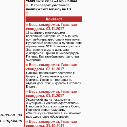
утаил налогов на 1.3 миллиарда
»
О гонорарах участников
политических ток-шоу на ТВ
»
Контекст
Весь компромат. Главные
»
скандалы. 03.11.2017
13 квартир с миллиардами
полковника Захарченко. У бывшего
почтмейстера арестовали миллионы.
Рублёвский «решала» с Лубянки. Ещё
одному заму ФСИН светят «Кресты».
Экстрасенс и маг с деньгами
«Газпрома». Пришлые миллиардеры
Питера./ Как зарабатывают хипстеры
«Стрелки»
Весь компромат. Главные
»
скандалы. 02.11.2017
Санкции приближают олигархов к
бюджету. Кооперативы доктора
Серкина. Интернет-торговцы не
отдают долг. Очень дорогой Патриарх
Кирилл.
Весь компромат. Главные
»
скандалы. 01.11.2017
Украинский магнат оказался в
«Бутырке»./ Гуцериев сдаёт активы./
Налоговый босс взял прикуп в Сочи./
Пригожин решил задушить
«Фонтанку» в объятиях./ Геи, похожие
 статье на
на модераторов образования.
ет строить
Весь компромат. Главные
»
скандалы. 31.10.2017