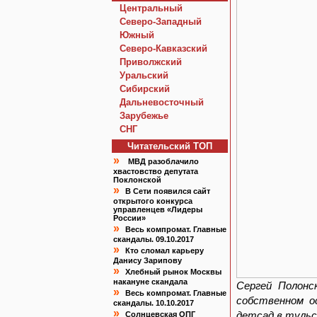
Центральный
Северо-Западный
Южный
Северо-Кавказский
Приволжский
Уральский
Сибирский
Дальневосточный
Зарубежье
СНГ
Читательский TOП
»
МВД разоблачило
хвастовство депутата
Поклонской
»
В Сети появился сайт
открытого конкурса
управленцев «Лидеры
России»
»
Весь компромат. Главные
скандалы. 09.10.2017
»
Кто сломал карьеру
Данису Зарипову
»
Хлебный рынок Москвы
накануне скандала
Сергей Полонс
»
Весь компромат. Главные
собственном о
скандалы. 10.10.2017
»
детсад в тульс
Солнцевская ОПГ