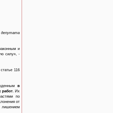
 депутата
законным и
ю силу», -
статье 116
ужденным
в
 работ
. Их
ластями по
клонения от
е лишением