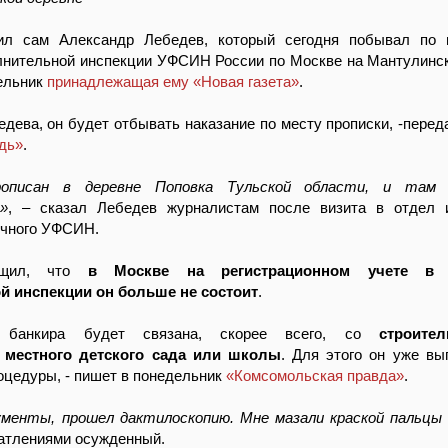
ил сам Александр Лебедев, который сегодня побывал по 
лнительной инспекции УФСИН России по Москве на Мантулинск
дельник
принадлежащая ему «Новая газета»
.
дева, он будет отбывать наказание по месту прописки, -перед
дь»
.
описан в деревне Поповка Тульской области, и там
»
, – сказал Лебедев журналистам после визита в отдел 
ичного УФСИН.
бщил, что
в Москве на регистрационном учете в 
й инспекции он больше не состоит
.
ь банкира будет связана, скорее всего, со
строите
 местного детского сада или школы
. Для этого он уже вы
цедуры, - пишет в понедельник
«Комсомольская правда»
.
ументы, прошел дактилоскопию. Мне мазали краской пальцы 
атлениями осужденный.