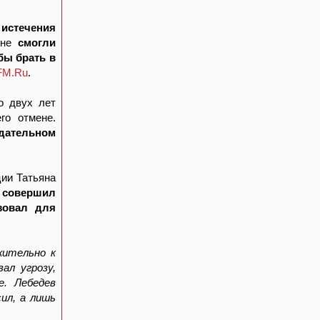
 истечения
чине
смогли
бы брать в
FM.Ru
.
о двух лет
го отмене.
дательном
ции Татьяна
о совершил
зовал для
жительно к
ал угрозу,
е. Лебедев
сил, а лишь