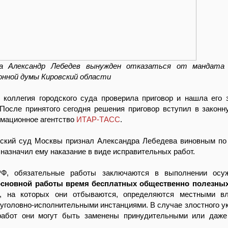
ра Александр Лебедев вынужден отказаться от мандата
онной думы Кировский области
 коллегия городского суда проверила приговор и нашла его 
После принятого сегодня решения приговор вступил в законну
мационное агентство
ИТАР-ТАСС
.
ский суд Москвы признал Александра Лебедева виновным по 
 назначил ему наказание в виде исправительных работ.
РФ, обязательные работы заключаются в выполнении ос
основной работы время бесплатных общественно полезных
, на которых они отбываются, определяются местными в
 уголовно-исполнительными инстанциями. В случае злостного у
работ они могут быть заменены принудительными или даж