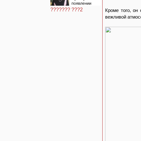
службы
появлении
моды на
??????? ???2
Кроме того, он
семью и
вежливой атмос
детей у
российских
студентов