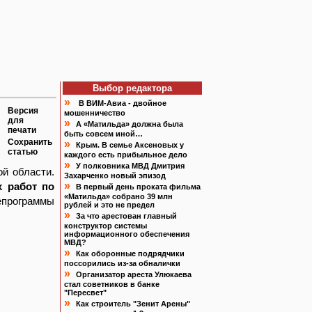
Выбор редактора
»
В ВИМ-Авиа - двойное
Версия
мошенничество
для
»
А «Матильда» должна была
печати
быть совсем иной…
Сохранить
»
Крым. В семье Аксеновых у
статью
каждого есть прибыльное дело
»
У полковника МВД Дмитрия
й области.
Захарченко новый эпизод
»
х работ по
В первый день проката фильма
«Матильда» собрано 39 млн
программы
рублей и это не предел
»
За что арестован главный
конструктор системы
информационного обеспечения
МВД?
»
Как оборонные подрядчики
поссорились из-за обналички
»
Организатор ареста Улюкаева
стал советников в банке
"Пересвет"
»
Как строитель "Зенит Арены"