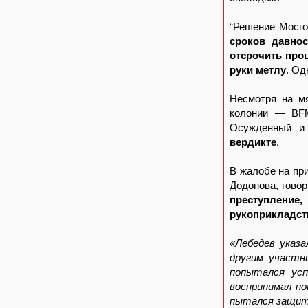
“Решение Мосго
сроков давнос
отсрочить про
руки метлу
. Од
Несмотря на мя
колонии — BFM
Осужденный и
вердикте
.
В жалобе на пр
Додонова, гово
преступление,
рукоприкладст
«Лебедев указа
другим участни
попытался усп
воспринимал по
пытался защи