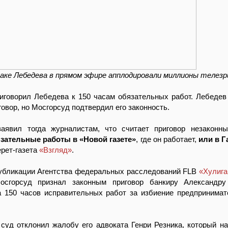
ке Лебедева в прямом эфире апплодировали миллионы телез
иговорил Лебедева к 150 часам обязательных работ. Лебедев
овор, но Мосгорсуд подтвердил его законность.
аявил тогда журналистам, что считает приговор незакон
зательные работы в «Новой газете»
, где он работает,
или в Г
ерет-газета
«Взгляд»
.
публикации Агентства федеральных расследований FLB
«Хулига
Мосгорсуд признал законным приговор банкиру Александру
 150 часов исправительных работ за избиение предпринимат
 суд отклонил жалобу его адвоката Генри Резника, который н