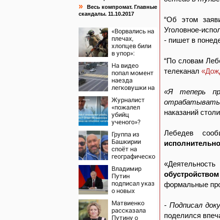
»
Весь компромат. Главные
скандалы. 11.10.2017
“Об этом заяв
Уголовное-испо
«Ворвались на
плечах,
- пишет в поне
хлопцев били
в упор»:
Алексеево-
“По словам Лебе
На видео
Дружковка
телеканал
«Дож
попал момент
стала
наезда
могильником
легковушки на
для «птах
«Я теперь пр
пешеходов,
Мадьяра»
Журналист
где
отрабатывать
«пожалел
пострадали
наказаний стол
убийц
минимум
ученого»?
восемь
Ответ
человек
Лебедев соо
Группа из
Владимира
06/08/2026 –
Башкирии
исполнительно
Ворсобина на
Новости
споёт на
отклики
географическом
читателей
Северном
«Деятельност
Владимир
полюсе
обустройством
Путин
подписал указ
формальные про
о новых
правилах
Матвиенко
прохождения
- Подписал док
рассказала
военной
поделился впеч
Путину о