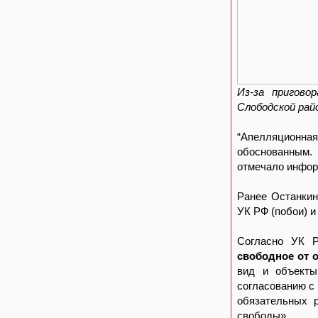
Из-за пригово
Слободской рай
“Апелляционная
обоснованным. 
отмечало инфор
Ранее Останкин
УК РФ (побои) и
Согласно УК 
свободное от 
вид и объекты
согласованию с
обязательных 
свободы».