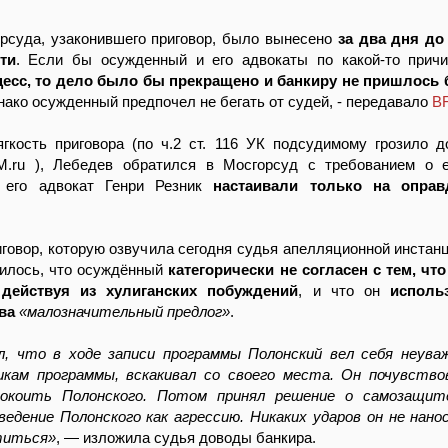
рсуда, узаконившего приговор, было вынесено
за два дня до
ти
. Если бы осужденный и его адвокаты по какой-то при
цесс, то дело было бы прекращено и банкиру не пришлось 
нако осужденный предпочел не бегать от судей, - передавало
B
гкость приговора (по ч.2 ст. 116 УК подсудимому грозило д
.ru ), Лебедев обратился в Мосгорсуд с требованием о е
 его адвокат Генри Резник
настаивали только на оправ
иговор, которую озвучила сегодня судья апелляционной инстан
рилось, что осуждённый
категорически не согласен с тем, чт
 действуя из хулиганских побуждений
, и что он
исполь
ва
«малозначительный предлог»
.
л, что в ходе записи программы Полонский вел себя неува
кам программы, вскакивал со своего места. Он почувствов
окоить Полонского. Потом принял решение о самозащит
ведение Полонского как агрессию. Никаких ударов он не нано
титься»
, — изложила судья доводы банкира.