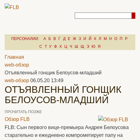
ПЕРСОНАЛИИ:
А
Б
В
Г
Д
Е
Ж
З
И
Й
К
Л
М
Н
О
П
Р
С
Т
У
Ф
Х
Ц
Ч
Ш
Щ
Э
Ю
Я
Главная
web-обзор
Отъявленный гонщик Белоусов-младший
web-обзор
06.05.20 13:49
ОТЪЯВЛЕННЫЙ ГОНЩИК
БЕЛОУСОВ-МЛАДШИЙ
ПРОЧИТАТЬ ПОЗЖЕ
Обзор FLB
FLB: Сын первого вице-премьера Андрея Белоусова
старательно и ежедневно компрометирует папу на