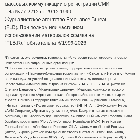
массовых коммуникаций о регистрации СМИ
- Эл №77-2212 от 29.12.1999 г.
Журналистское агентство FreeLance Bureau
(FLB). При полном или частичном
использовании материалов ссылка на
"FLB.Ru" обязательна ©1999-2026
*Иноагенты, экстремисты, террористы; **экстремистские террористические
нежелательные запрещённые организации:
**В России признаны экстремистскими, террористическими и запрещены
организации: «Национал-большевистская партия», «Свидетели Иеговы», «Армия
воли народа», «Русский общенациональный союз», «Движение против
нелегальной иммиграции», «Правый сектор», УНА-УНСО, УПА, «Тризуб им.
Степана Бандеры», «Мизантропик дивижн», «Меджлис крымскотатарского
народа», движение «Артподготовка», общероссийская политическая партия
«Воля». Признаны террористическими и запрещены: «Движение Талибан»,
«Имарат Кавказ», «Исламское государство» (ИГ, ИГИЛ), Джебхад-ан-Нусра,
«АУМ Синрике», «Братья-мусульмане», «Аль-Каида в странах исламского
Магриба», The Khodorkovsky Foundation, «Антивоенный комитет России», Фонд
борьбы с коррупцией (ФБК/ Anti-Corruption Foundation (ACF), Free Russia
Foundation (фонд «Свободная Россия», США), «Форум свободной России»
(Литва), Укронацистское объединение «Aзов» (Батальон Азов; Полк Азов),
Легион «Свобода России» (ЛСР), «Русский Добровольческий Корпус» (РДК)