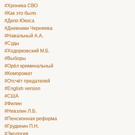
#Хроника СВО
#Как это было
#Дело Юкоса
#Дневники Черняева
#Навальный А.А.
#Суды
#Ходорковский М.Б.
#Выборы
#Орёл криминальный
#Компромат
#Отсчёт предателей
#English version
#США
#Филин
#Невзлин Л.Б.
#Пенсионная реформа
#Грудинин П.Н.
#Экология