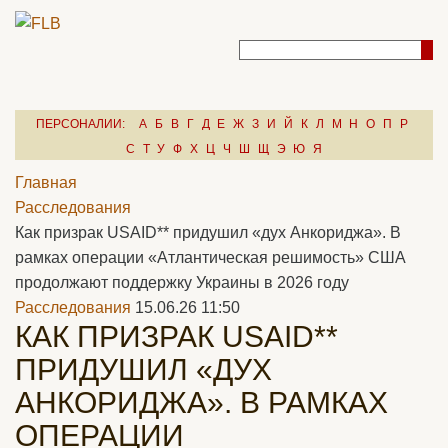
ПЕРСОНАЛИИ:
А
Б
В
Г
Д
Е
Ж
З
И
Й
К
Л
М
Н
О
П
Р
С
Т
У
Ф
Х
Ц
Ч
Ш
Щ
Э
Ю
Я
Главная
Расследования
Как призрак USAID** придушил «дух Анкориджа». В
рамках операции «Атлантическая решимость» США
продолжают поддержку Украины в 2026 году
Расследования
15.06.26 11:50
КАК ПРИЗРАК USAID**
ПРИДУШИЛ «ДУХ
АНКОРИДЖА». В РАМКАХ
ОПЕРАЦИИ