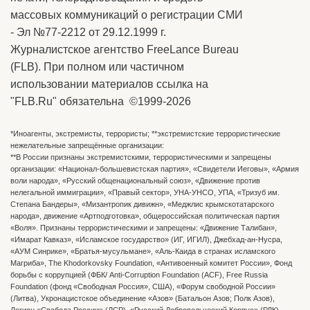
массовых коммуникаций о регистрации СМИ
- Эл №77-2212 от 29.12.1999 г.
Журналистское агентство FreeLance Bureau
(FLB). При полном или частичном
использовании материалов ссылка на
"FLB.Ru" обязательна ©1999-2026
*Иноагенты, экстремисты, террористы; **экстремистские террористические
нежелательные запрещённые организации:
**В России признаны экстремистскими, террористическими и запрещены
организации: «Национал-большевистская партия», «Свидетели Иеговы», «Армия
воли народа», «Русский общенациональный союз», «Движение против
нелегальной иммиграции», «Правый сектор», УНА-УНСО, УПА, «Тризуб им.
Степана Бандеры», «Мизантропик дивижн», «Меджлис крымскотатарского
народа», движение «Артподготовка», общероссийская политическая партия
«Воля». Признаны террористическими и запрещены: «Движение Талибан»,
«Имарат Кавказ», «Исламское государство» (ИГ, ИГИЛ), Джебхад-ан-Нусра,
«АУМ Синрике», «Братья-мусульмане», «Аль-Каида в странах исламского
Магриба», The Khodorkovsky Foundation, «Антивоенный комитет России», Фонд
борьбы с коррупцией (ФБК/ Anti-Corruption Foundation (ACF), Free Russia
Foundation (фонд «Свободная Россия», США), «Форум свободной России»
(Литва), Укронацистское объединение «Aзов» (Батальон Азов; Полк Азов),