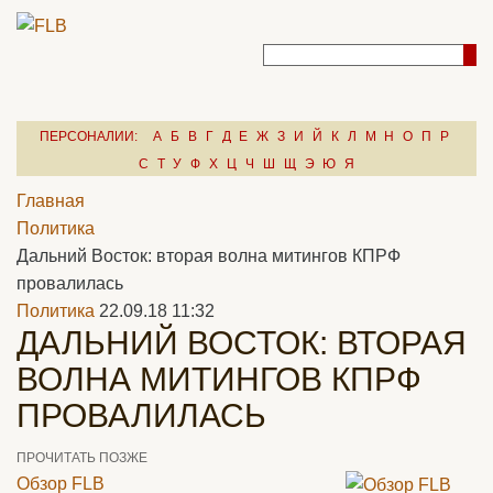
ПЕРСОНАЛИИ:
А
Б
В
Г
Д
Е
Ж
З
И
Й
К
Л
М
Н
О
П
Р
С
Т
У
Ф
Х
Ц
Ч
Ш
Щ
Э
Ю
Я
Главная
Политика
Дальний Восток: вторая волна митингов КПРФ
провалилась
Политика
22.09.18 11:32
ДАЛЬНИЙ ВОСТОК: ВТОРАЯ
ВОЛНА МИТИНГОВ КПРФ
ПРОВАЛИЛАСЬ
ПРОЧИТАТЬ ПОЗЖЕ
Обзор FLB