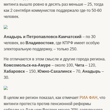
митинга вышло ровно в десять раз меньше – 25, тогда
как 2 сентября коммунистов поддержало где-то 50-60
человек.
Анадырь и Петропавловск-Камчатский
– по 30
человек, во
Владивостоке
, где КПРФ имеет особую
электоральную поддержку, – только 250.
Не отличаются в этом смысле и другие города региона.
Комсомольск-на-Амуре
– около 100,
Чита
– 120,
Хабаровск
– 150,
Южно-Сахалинск
– 70,
Анадырь
–
30.
В целом же регион показал, как отмечает
РИА ФАН
, что
митинги протеста против пенсионной реформы
собрали на Дальнем Востоке менее 20% заявленного