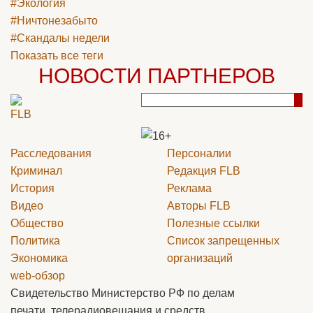
#Экология
#Ничтонезабыто
#Скандалы недели
Показать все теги
НОВОСТИ ПАРТНЕРОВ
Расследования
Персоналии
Криминал
Редакция
FLB
История
Реклама
Видео
Авторы
FLB
Общество
Полезные ссылки
Политика
Список запрещенных
Экономика
организаций
web-обзор
Свидетельство Министерство РФ по делам
печати, телерадиовещания и средств