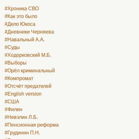
#Хроника СВО
#Как это было
#Дело Юкоса
#Дневники Черняева
#Навальный А.А.
#Суды
#Ходорковский М.Б.
#Выборы
#Орёл криминальный
#Компромат
#Отсчёт предателей
#English version
#США
#Филин
#Невзлин Л.Б.
#Пенсионная реформа
#Грудинин П.Н.