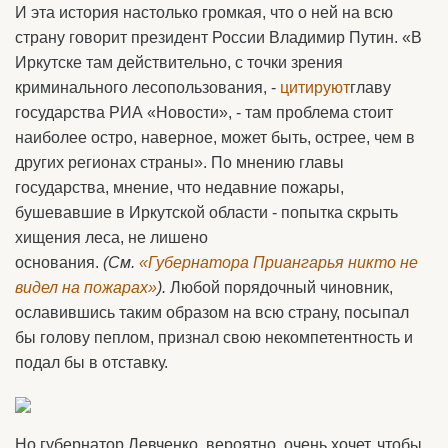
И эта история настолько громкая, что о ней на всю
страну говорит президент России Владимир Путин. «В
Иркутске там действительно, с точки зрения
криминального лесопользования, -
цитируют
главу
государства РИА «Новости», - там проблема стоит
наиболее остро, наверное, может быть, острее, чем в
других регионах страны». По мнению главы
государства, мнение, что недавние пожары,
бушевавшие в Иркутской области - попытка скрыть
хищения леса, не лишено
основания.
(См.
«Губернатора Приангарья никто не
видел на пожарах»
).
Любой порядочный чиновник,
ославившись таким образом на всю страну, посыпал
бы голову пеплом, признал свою некомпетентность и
подал бы в отставку.
Но губернатор Левченко, вероятно, очень хочет, чтобы