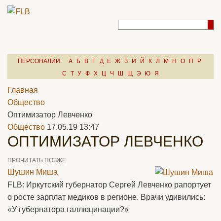
ПЕРСОНАЛИИ:
А
Б
В
Г
Д
Е
Ж
З
И
Й
К
Л
М
Н
О
П
Р
С
Т
У
Ф
Х
Ц
Ч
Ш
Щ
Э
Ю
Я
Главная
Общество
Оптимизатор Левченко
Общество
17.05.19 13:47
ОПТИМИЗАТОР ЛЕВЧЕНКО
ПРОЧИТАТЬ ПОЗЖЕ
Шушин Миша
FLB: Иркутский губернатор Сергей Левченко рапортует
о росте зарплат медиков в регионе. Врачи удивились:
«У губернатора галлюцинации?»