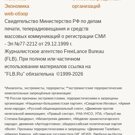
Экономика
организаций
web-обзор
Свидетельство Министерство РФ по делам
печати, телерадиовещания и средств
массовых коммуникаций о регистрации СМИ
- Эл №77-2212 от 29.12.1999 г.
Журналистское агентство FreeLance Bureau
(FLB). При полном или частичном
использовании материалов ссылка на
"FLB.Ru" обязательна ©1999-2026
*Иноагенты, экстремисты, террористы; **экстремистские террористические
нежелательные запрещённые организации:
**В России признаны экстремистскими, террористическими и запрещены
организации: «Национал-большевистская партия», «Свидетели Иеговы», «Армия
воли народа», «Русский общенациональный союз», «Движение против
нелегальной иммиграции», «Правый сектор», УНА-УНСО, УПА, «Тризуб им.
Степана Бандеры», «Мизантропик дивижн», «Меджлис крымскотатарского
народа», движение «Артподготовка», общероссийская политическая партия
«Воля». Признаны террористическими и запрещены: «Движение Талибан»,
«Имарат Кавказ», «Исламское государство» (ИГ, ИГИЛ), Джебхад-ан-Нусра,