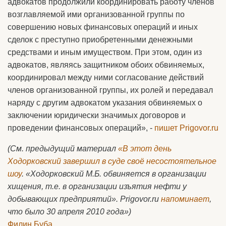
адвокатов продолжили координировать работу членов
возглавляемой ими организованной группы по
совершению новых финансовых операций и иных
сделок с преступно приобретенными денежными
средствами и иным имуществом. При этом, один из
адвокатов, являясь защитником обоих обвиняемых,
координировал между ними согласование действий
членов организованной группы, их ролей и передавал
наряду с другим адвокатом указания обвиняемых о
заключении юридически значимых договоров и
проведении финансовых операций», -
пишет Prigovor.ru
(См. предыдущий материал
«В этот день
Ходорковский завершил в суде своё несостоятельное
шоу
. «Ходорковский М.Б. обвиняется в организации
хищения, т.е. в организации изъятия нефти у
добывающих предприятий». Prigovor.ru
напоминает
,
что было 30 апреля 2010 года»)
Филин Буба