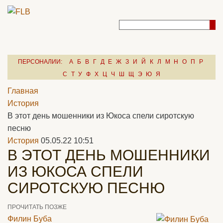
ПЕРСОНАЛИИ:
А
Б
В
Г
Д
Е
Ж
З
И
Й
К
Л
М
Н
О
П
Р
С
Т
У
Ф
Х
Ц
Ч
Ш
Щ
Э
Ю
Я
Главная
История
В этот день мошенники из Юкоса спели сиротскую
песню
История
05.05.22 10:51
В ЭТОТ ДЕНЬ МОШЕННИКИ
ИЗ ЮКОСА СПЕЛИ
СИРОТСКУЮ ПЕСНЮ
ПРОЧИТАТЬ ПОЗЖЕ
Филин Буба