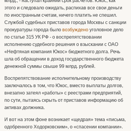
млрд., - наступал крайний срок расчётов. Юкос, как
этого и следовало ожидать, распихав все свои деньги
по иностранным счетам, ничего платить не спешил.
Службой судебных приставов города Москвы с санкции
прокуратуры города было
возбуждено
уголовное дело
по статье 315 УК РФ - о воспрепятствовании
исполнению судебного решения о взыскании с ОАО
«Нефтяная компания Юкос» бюджетного долга. Речь
шла об обращении в доход государственного бюджета
денежной суммы свыше 99 млрд. рублей.
Воспрепятствование исполнительному производству
заключалось в том, что Юкос, вместо выплаты долгов,
внезапно затеял «работы» с реестрами предприятий,
по сути, пытаясь скрыть от приставов информацию об
активах должника.
И вот на этом фоне возникает «щедрая» тема «письма,
одобренного Ходорковским», о «спасении компании».