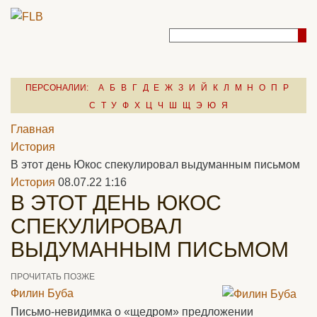
ПЕРСОНАЛИИ:
А
Б
В
Г
Д
Е
Ж
З
И
Й
К
Л
М
Н
О
П
Р
С
Т
У
Ф
Х
Ц
Ч
Ш
Щ
Э
Ю
Я
Главная
История
В этот день Юкос спекулировал выдуманным письмом
История
08.07.22 1:16
В ЭТОТ ДЕНЬ ЮКОС
СПЕКУЛИРОВАЛ
ВЫДУМАННЫМ ПИСЬМОМ
ПРОЧИТАТЬ ПОЗЖЕ
Филин Буба
Письмо-невидимка о «щедром» предложении