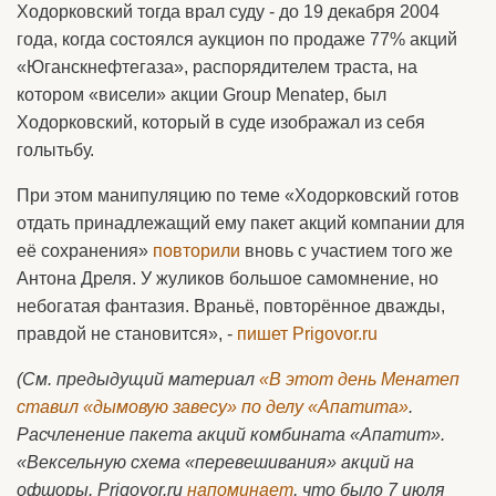
Ходорковский тогда врал суду - до 19 декабря 2004
года, когда состоялся аукцион по продаже 77% акций
«Юганскнефтегаза», распорядителем траста, на
котором «висели» акции Group Menatep, был
Ходорковский, который в суде изображал из себя
голытьбу.
При этом манипуляцию по теме «Ходорковский готов
отдать принадлежащий ему пакет акций компании для
её сохранения»
повторили
вновь с участием того же
Антона Дреля. У жуликов большое самомнение, но
небогатая фантазия. Враньё, повторённое дважды,
правдой не становится», -
пишет Prigovor.ru
(См. предыдущий материал
«В этот день Менатеп
ставил «дымовую завесу» по делу «Апатита»
.
Расчленение пакета акций комбината «Апатит».
«Вексельную схема «перевешивания» акций на
офшоры.
Prigovor.
ru
напоминает
, что было 7 июля