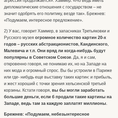
агрессия продолжается». Хаммер: «Но ведь иметь
дипломатические отношения с государством – не
значит одобрять его политику, везде так». Брежнев:
«Подумаем, интересное предложение».
2) У вас, говорит Хаммер, в запасниках Третьяковки и
Русского музея
огромное количество картин 20-х
годов – русских абстракционистов, Кандинского,
Малевича и т.п. Они вряд ли когда-нибудь будут
популярны в Советском Союзе
. Да, я и сам,
откровенно говоря, не понимаю их, но на Западе на
них мода и огромный спрос. Вы бы устроили в Париже
или где- нибудь еще выставку таких картин: и прибыль,
и жест хороший с точки зрения хельсинской третьей
корзины. Кстати говоря,
вы бы могли заработать
большие деньги, если б продали такие картины на
Западе, ведь там за каждую заплатят миллионы
.
Брежнев: «Подумаем, небезынтересное