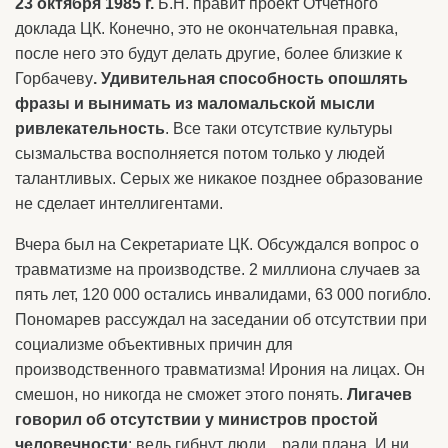
23 октября 1985 г.
Б.Н. правит проект Отчетного
доклада ЦК. Конечно, это не окончательная правка,
после него это будут делать другие, более близкие к
Горбачеву
. Удивительная способность опошлять
фразы и вынимать из маломальской мысли
ривлекательность
. Все таки отсутствие культуры
сызмальства восполняется потом только у людей
талантливых. Серых же никакое позднее образование
не сделает интеллигентами.
Вчера был на Секретариате ЦК. Обсуждался вопрос о
травматизме на производстве. 2 миллиона случаев за
пять лет, 120 000 остались инвалидами, 63 000 погибло.
Пономарев рассуждал на заседании об отсутствии при
социализме объективных причин для
производственного травматизма! Ирония на лицах. Он
смешон, но никогда не сможет этого понять.
Лигачев
говорил об отсутствии у министров простой
человечности
: ведь гибнут люди... ради плана. И ни