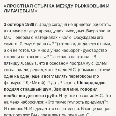
«ЯРОСТНАЯ СТЫЧКА МЕЖДУ РЫЖКОВЫМ И
ЛИГАЧЕВЫМ»
3 октября 1988 г.
Вроде сегодня не придется работать,
в отличие от двух предыдущих выходных. Вчера звонит
М.С. Говорим о материалах к Колю. Обсуждаем его
самого. Я ему: страна (ФРГ) готова идти далеко с нами,
а он не готов. Он мне: а у нас наоборот - руководство
готово и не только с ФРГ, а страна не готова... В
пятницу я, забыв, что в основном программу с Колем
согласовали, решил, что не надо М.С. (помимо встречи
один на один) еще и возглавлять переговоры (по
формуле с Де Митой). Пусть Рыжков
. Шеварднадзе
поднял страшный шум. Звонил мне, говорил
необычно для него грубо
. И тут же позвонил М.С. Тот
на меня набросился: «Кто такую глупость придумал?»
Я говорю: Я. И сделал это сознательно. В конце концов,
есть порядок: Вы - президент, он премьер. С