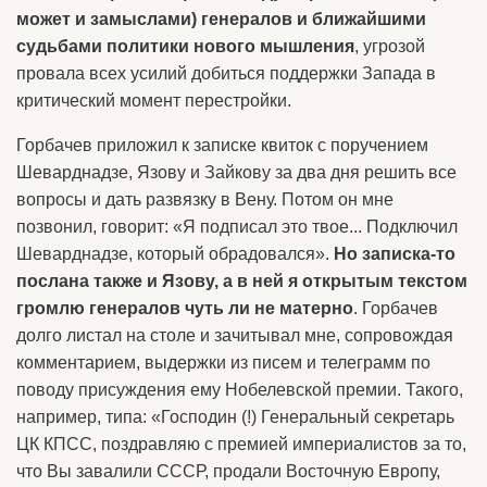
может и замыслами) генералов и ближайшими
судьбами политики нового мышления
, угрозой
провала всех усилий добиться поддержки Запада в
критический момент перестройки.
Горбачев приложил к записке квиток с поручением
Шеварднадзе, Язову и Зайкову за два дня решить все
вопросы и дать развязку в Вену. Потом он мне
позвонил, говорит: «Я подписал это твое... Подключил
Шеварднадзе, который обрадовался».
Но записка-то
послана также и Язову, а в ней я открытым текстом
громлю генералов чуть ли не матерно
. Горбачев
долго листал на столе и зачитывал мне, сопровождая
комментарием, выдержки из писем и телеграмм по
поводу присуждения ему Нобелевской премии. Такого,
например, типа: «Господин (!) Генеральный секретарь
ЦК КПСС, поздравляю с премией империалистов за то,
что Вы завалили СССР, продали Восточную Европу,