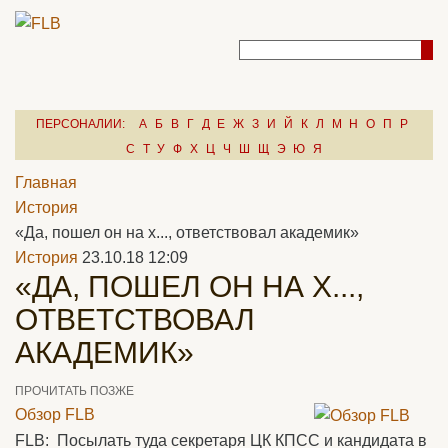
ПЕРСОНАЛИИ:
А
Б
В
Г
Д
Е
Ж
З
И
Й
К
Л
М
Н
О
П
Р
С
Т
У
Ф
Х
Ц
Ч
Ш
Щ
Э
Ю
Я
Главная
История
«Да, пошел он на х..., ответствовал академик»
История
23.10.18 12:09
«ДА, ПОШЕЛ ОН НА Х...,
ОТВЕТСТВОВАЛ
АКАДЕМИК»
ПРОЧИТАТЬ ПОЗЖЕ
Обзор FLB
FLB: Посылать туда секретаря ЦК КПСС и кандидата в