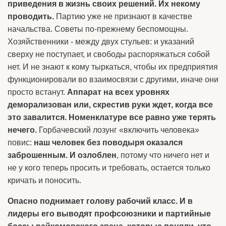
приведения в жизнь своих решений. Их некому
проводить.
Партию уже не признают в качестве
начальства. Советы по-прежнему беспомощны.
Хозяйственники - между двух стульев: и указаний
сверху не поступает, и свободы распоряжаться собой
нет. И не знают к кому тыркаться, чтобы их предприятия
функционировали во взаимосвязи с другими, иначе они
просто встанут.
Аппарат на всех уровнях
деморализован или, скрестив руки ждет, когда все
это завалится. Номенклатуре все равно уже терять
нечего.
Горбачевский лозунг «включить человека»
повис:
наш человек без поводыря оказался
заброшенным.
И озлоблен
, потому что ничего нет и
не у кого теперь просить и требовать, остается только
кричать и поносить.
Опасно поднимает голову рабочий класс. И в
лидеры его выводят профсоюзники и партийные