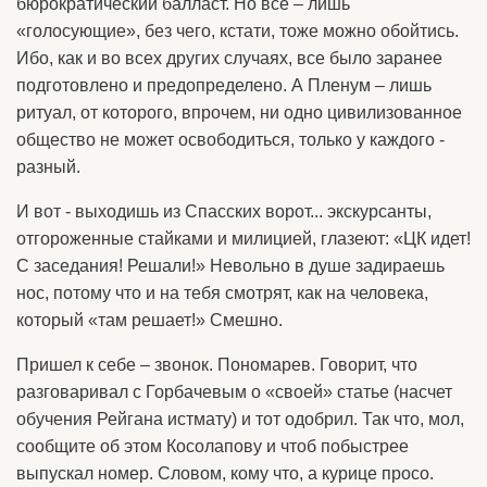
бюрократический балласт. Но все – лишь
«голосующие», без чего, кстати, тоже можно обойтись.
Ибо, как и во всех других случаях, все было заранее
подготовлено и предопределено. А Пленум – лишь
ритуал, от которого, впрочем, ни одно цивилизованное
общество не может освободиться, только у каждого -
разный.
И вот - выходишь из Спасских ворот... экскурсанты,
отгороженные стайками и милицией, глазеют: «ЦК идет!
С заседания! Решали!» Невольно в душе задираешь
нос, потому что и на тебя смотрят, как на человека,
который «там решает!» Смешно.
Пришел к себе – звонок. Пономарев. Говорит, что
разговаривал с Горбачевым о «своей» статье (насчет
обучения Рейгана истмату) и тот одобрил. Так что, мол,
сообщите об этом Косолапову и чтоб побыстрее
выпускал номер. Словом, кому что, а курице просо.