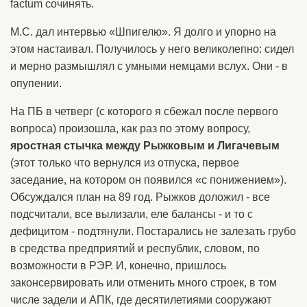
factum сочинять.
М.С. дал интервью «Шпигелю». Я долго и упорно на
этом настаивал. Получилось у него великолепно: сидел
и мерно размышлял с умными немцами вслух. Они - в
опупении.
На ПБ в четверг (с которого я сбежал после первого
вопроса) произошла, как раз по этому вопросу,
яростная стычка между Рыжковым и Лигачевым
(этот только что вернулся из отпуска, первое
заседание, на котором он появился «с понижением»).
Обсуждался план на 89 год. Рыжков доложил - все
подсчитали, все вылизали, еле балансы - и то с
дефицитом - подтянули. Постарались не залезать грубо
в средства предприятий и республик, словом, по
возможности в РЭР. И, конечно, пришлось
законсервировать или отменить много строек, в том
числе задели и АПК, где десятилетиями сооружают