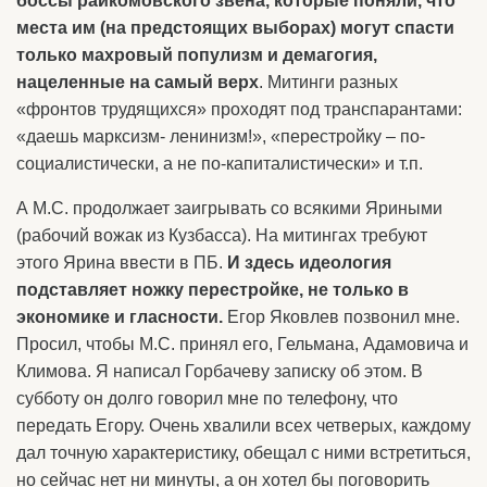
боссы райкомовского звена, которые поняли, что
места им (на предстоящих выборах) могут спасти
только махровый популизм и демагогия,
нацеленные на самый верх
. Митинги разных
«фронтов трудящихся» проходят под транспарантами:
«даешь марксизм- ленинизм!», «перестройку – по-
социалистически, а не по-капиталистически» и т.п.
А М.С. продолжает заигрывать со всякими Яриными
(рабочий вожак из Кузбасса). На митингах требуют
этого Ярина ввести в ПБ.
И здесь идеология
подставляет ножку перестройке, не только в
экономике и гласности.
Егор Яковлев позвонил мне.
Просил, чтобы М.С. принял его, Гельмана, Адамовича и
Климова. Я написал Горбачеву записку об этом. В
субботу он долго говорил мне по телефону, что
передать Егору. Очень хвалили всех четверых, каждому
дал точную характеристику, обещал с ними встретиться,
но сейчас нет ни минуты, а он хотел бы поговорить