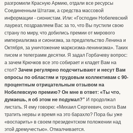
разгромили Красную Армию, отдали все ресурсы
Соединенным Штатам, а средства массовой
информации - сионистам. Или: «Господин Нобелевский
лауреат, поздравляем Вас за то, что Вы пустили свою
страну по миру, что добились премии от мирового
империализма и сионизма, за предательство Ленина и
Октября, за уничтожение марксизма-ленинизма». Таких
писем и телеграмм десятки. Я задал Горбачеву вопрос:
а зачем Крючков все это собирает и кладет Вам на
стол?
Зачем регулярно подсчитывают и несут Вам
опросы по областям и трудовым коллективам с 90-
процентным отрицательным отзывом на
Нобелевскую премию? Он мне в ответ: «Ты что,
думаешь, я об этом не подумал?”
И продолжал
листать. Я ему говорю: «Михаил Сергеевич, охота Вам
тратить нервы и время на это барахло? Пора бы уже
«воспарить» в своем президентском положении над
этой дремучестью». Отмалчивается.