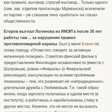
как правило, выговор, строгий выговор... Только одного
(зам. зав. отделом пропаганды Мурманска) исключили
из партии – уж слишком лихо «работал» на глазах
общественности.
Егоров выгнал Логинова из ИМЭЛ’а после 30 лет
работы там ... за нарушение правил
противопожарной охраны
. Был у меня
Бовин
по
этому поводу. «Отомстил, говорит, за активную
жизненную позицию». Советско-финский фильм о
предоставлении Финляндии независимости (вместе с
Шатровым), роман «Февраль» (о Февральской
революции), консультации по всяким проблемам
ленинианы – тем, что развивает её «нетрадиционно»,
длительная дружба с Любимовым. Т.е. такой образ
жизни, когда зарплату получаешь в одном месте (в
институте), а работаешь и зарабатываешь славу в
других местах. Конечно, это не могло не вызывать