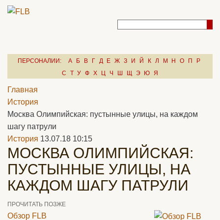
ПЕРСОНАЛИИ:
А
Б
В
Г
Д
Е
Ж
З
И
Й
К
Л
М
Н
О
П
Р
С
Т
У
Ф
Х
Ц
Ч
Ш
Щ
Э
Ю
Я
Главная
История
Москва Олимпийская: пустынные улицы, на каждом
шагу патрули
История
13.07.18 10:15
МОСКВА ОЛИМПИЙСКАЯ:
ПУСТЫННЫЕ УЛИЦЫ, НА
КАЖДОМ ШАГУ ПАТРУЛИ
ПРОЧИТАТЬ ПОЗЖЕ
Обзор FLB