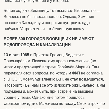
ненависти у окружения и у Егорова.
Бовин ходил к Зимянину. Тот вызывал Егорова, но ...
Володька не был восстановлен. Однако, Зимянин
позвонил Загладину и попросил «устроить куда-
нибудь». Устроил его я – в Ленинскую школу.
БОЛЕЕ 300 ГОРОДОВ ВООБЩЕ ИХ НЕ ИМЕЮТ
ВОДОПРОВОДА И КАНАЛИЗАЦИИ
13 июля 1985 г.
Приехал Гремец. Виделся с
Пономарёвым. Показал ему проект коммюнике (по
итогам предстоящей встречи Горбачёв-Марше). Там
перечисляются вопросы, по которым ФКП не согласна
с КПСС. К моему удивлению Б.Н. не стал возмущаться,
и говорит: «Вы нам всё это изложите официально, а мы
подумаем и, может быть, при встрече на высшем
уровне учтём». Однако мне потом пришлось
«конкретно» идти с Максимом по тексту. Смех и грех: по