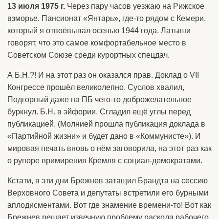
13 июля 1975 г.
Через пару часов уезжаю на Рижское
взморье. Пансионат «Янтарь», где-то рядом с Кемери,
который я отвоёвывал осенью 1944 года. Латыши
говорят, что это самое комфортабельное место в
Советском Союзе среди курортных спецдач.
А Б.Н.?! И на этот раз он оказался прав. Доклад о VII
Конгрессе прошёл великолепно. Суслов хвалил,
Подгорный даже на ПБ чего-то доброжелательное
буркнул. Б.Н. в эйфории. Сгладил ещё углы перед
публикацией. (Молнией прошла публикация доклада в
«Партийной жизни» и будет дано в «Коммунисте»). И
мировая печать вновь о нём заговорила, на этот раз как
о рупоре примирения Кремля с социал-демократами.
Кстати, в эти дни Брежнев затащил Брандта на сессию
Верховного Совета и депутаты встретили его бурными
аплодисментами. Вот где знамение времени-то! Вот как
Брежнев решает извечную проблему раскола рабочего