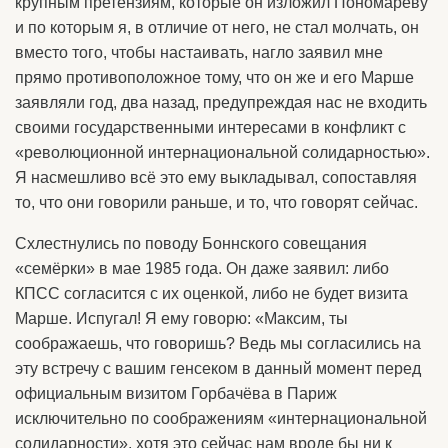
крупным претензиям, которые он изложил Пономарёву
и по которым я, в отличие от него, не стал молчать, он
вместо того, чтобы настаивать, нагло заявил мне
прямо противоположное тому, что он же и его Марше
заявляли год, два назад, предупреждая нас не входить
своими государственными интересами в конфликт с
«революционной интернациональной солидарностью».
Я насмешливо всё это ему выкладывал, сопоставляя
то, что они говорили раньше, и то, что говорят сейчас.
Схлестнулись по поводу Боннского совещания
«семёрки» в мае 1985 года. Он даже заявил: либо
КПСС согласится с их оценкой, либо не будет визита
Марше. Испугал! Я ему говорю: «Максим, ты
соображаешь, что говоришь? Ведь мы согласились на
эту встречу с вашим генсеком в данный момент перед
официальным визитом Горбачёва в Париж
исключительно по соображениям «интернациональной
солидарности», хотя это сейчас нам вроде бы ни к