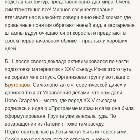
подставных фигур, представляющих два мира. Очень
симптоматично всё! Мирное сосуществование
втягивает нас в какой-то совершенно иной климат, где
привычные понятия обретают новый вид, а застарелые
штампы вдруг очищаются от коросты и предстают в
своём первоначальном облике – простых и хороших
идей.
Б.Н. после своего доклада активизировался по части
подготовки материалов к XXV съезду. Из-за этого чуть
не сорвал мне отпуск. Организовал группу во главе с
Брутенцом
. Сам хлопотал о «теоретической даче» и
добился таки от Управления делами, что нам дали
Ново-Огарёво – место, где перед XXIV съездом
родилась и идея о «Программе мира» и сама она была
сформулирована. Группа уже выехала туда. По
возвращении из Латвии я тоже там засяду.
Подготовительные работы могут быть интересными.
Особенно надо попытаться отразить «новую