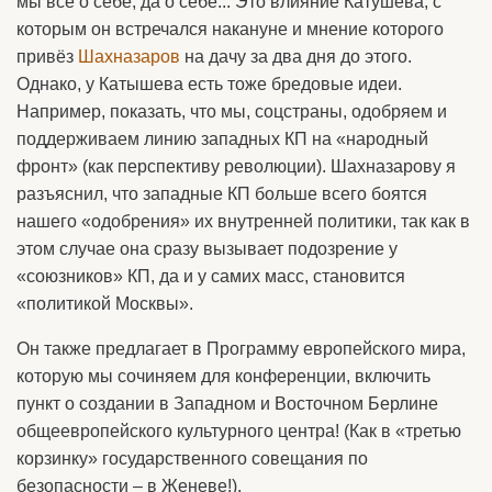
мы всё о себе, да о себе... Это влияние Катушева, с
которым он встречался накануне и мнение которого
привёз
Шахназаров
на дачу за два дня до этого.
Однако, у Катышева есть тоже бредовые идеи.
Например, показать, что мы, соцстраны, одобряем и
поддерживаем линию западных КП на «народный
фронт» (как перспективу революции). Шахназарову я
разъяснил, что западные КП больше всего боятся
нашего «одобрения» их внутренней политики, так как в
этом случае она сразу вызывает подозрение у
«союзников» КП, да и у самих масс, становится
«политикой Москвы».
Он также предлагает в Программу европейского мира,
которую мы сочиняем для конференции, включить
пункт о создании в Западном и Восточном Берлине
общеевропейского культурного центра! (Как в «третью
корзинку» государственного совещания по
безопасности – в Женеве!).